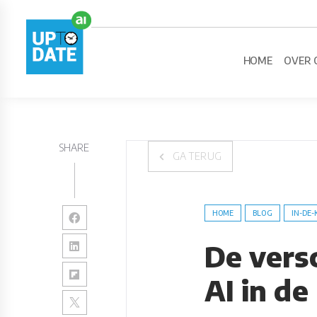
HOME
OVER 
SHARE
GA TERUG
HOME
BLOG
IN-DE-
De vers
AI in de