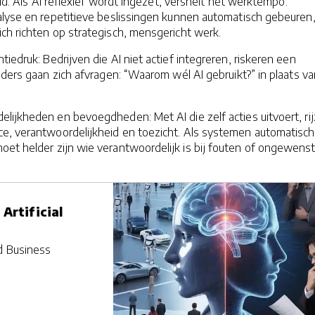
eid: Als AI reflexief wordt ingezet, versnelt het werktempo:
alyse en repetitieve beslissingen kunnen automatisch gebeuren
ch richten op strategisch, mensgericht werk.
iedruk: Bedrijven die AI niet actief integreren, riskeren een
iders gaan zich afvragen: “Waarom wél AI gebruikt?” in plaats va
lijkheden en bevoegdheden: Met AI die zelf acties uitvoert, ri
e, verantwoordelijkheid en toezicht. Als systemen automatisch
oet helder zijn wie verantwoordelijk is bij fouten of ongewens
Artificial
d Business