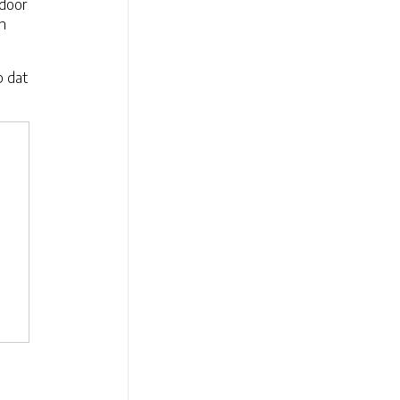
rdoor
n
p dat