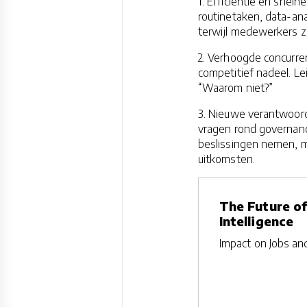
1. Efficiëntie en snelh
routinetaken, data-an
terwijl medewerkers zi
2. Verhoogde concurrent
competitief nadeel. Le
“Waarom niet?”
3. Nieuwe verantwoorde
vragen rond governanc
beslissingen nemen, m
uitkomsten.
The Future of 
Intelligence
Impact on Jobs an