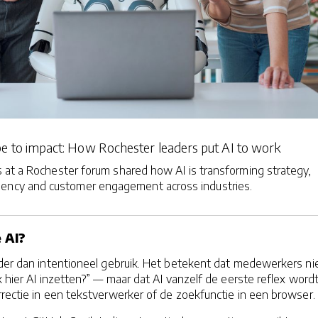
e to impact: How Rochester leaders put AI to work
 at a Rochester forum shared how AI is transforming strategy,
ciency and customer engagement across industries.
 AI?
rder dan intentioneel gebruik. Het betekent dat medewerkers ni
k hier AI inzetten?” — maar dat AI vanzelf de eerste reflex wordt
rectie in een tekstverwerker of de zoekfunctie in een browser.