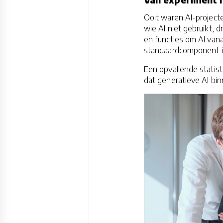
Ooit waren AI-projecte
wie AI niet gebruikt, d
en functies om AI vana
standaardcomponent i
Een opvallende statis
dat generatieve AI bin