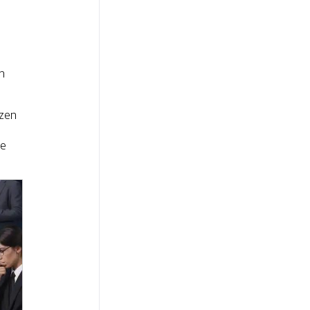
,
n
jzen
te