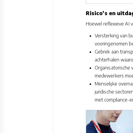
Risico’s en uitd
Hoewel reflexieve AI ve
Versterking van b
vooringenomen bes
Gebrek aan transpa
achterhalen waar
Organisatorische 
medewerkers moete
Menselijke overna
juridische sectore
met compliance-ei