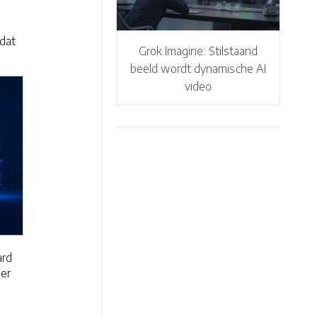
a
 dat
Grok Imagine: Stilstaand
beeld wordt dynamische AI
video
ard
ger