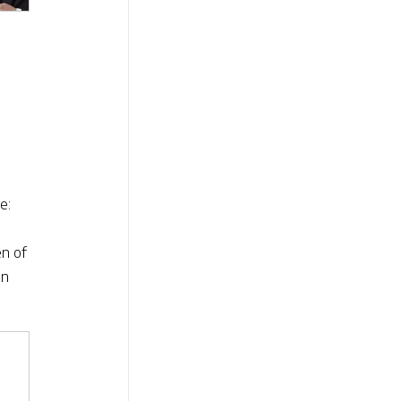
e:
ën of
en