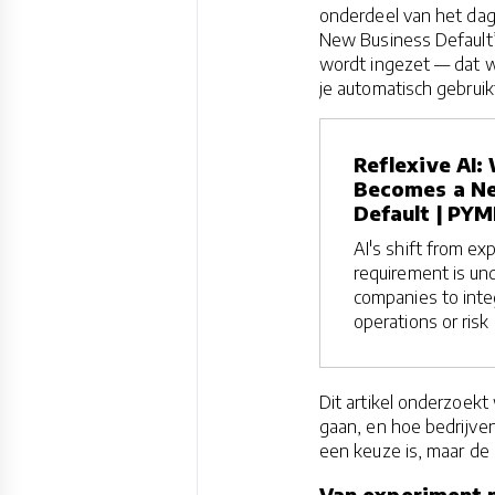
onderdeel van het dage
New Business Default”
wordt ingezet — dat wi
je automatisch gebruik
Reflexive AI:
Becomes a N
Default | PY
AI's shift from ex
requirement is un
companies to integ
operations or risk
Dit artikel onderzoek
gaan, en hoe bedrijve
een keuze is, maar de 
Van experiment 