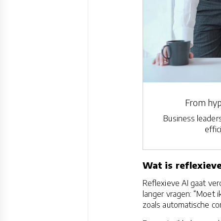
From hyp
Business leaders
effi
Wat is reflexieve
Reflexieve AI gaat ve
langer vragen: “Moet i
zoals automatische cor