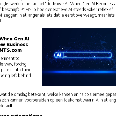
lijks werk. In het artikel “Reflexive AI: When Gen AI Becomes 
 beschrijft PYMNTS hoe generatieve AI steeds vaker reflexief
l zeggen: niet langer als iets dat je eerst overweegt, maar iets
t.
 When Gen AI
ew Business
MNTS.com
periment to
derway, forcing
rate it into their
 being left behind.
t wat die omslag betekent, welke kansen en risico’s ermee gepa
n zich kunnen voorbereiden op een toekomst waarin AI niet lan
default.
naar automatisme