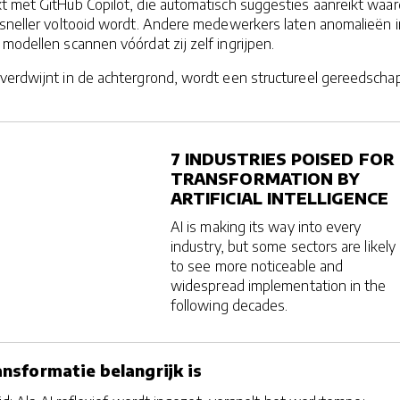
t met GitHub Copilot, die automatisch suggesties aanreikt waa
 sneller voltooid wordt. Andere medewerkers laten anomalieën i
modellen scannen vóórdat zij zelf ingrijpen.
 verdwijnt in de achtergrond, wordt een structureel gereedscha
7 INDUSTRIES POISED FOR
TRANSFORMATION BY
ARTIFICIAL INTELLIGENCE
AI is making its way into every
industry, but some sectors are likely
to see more noticeable and
widespread implementation in the
following decades.
sformatie belangrijk is