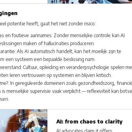
agingen
el potentie heeft, gaat het niet zonder risico:
ias en foutieve aannames: Zonder menselijke controle kan AI
lissingen maken of hallucinaties produceren.
rantie: Als AI automatisch handelt, kan het moeilijk zijn te
om een systeem een bepaalde beslissing nam.
weerstand: Cultuur, opleiding en veranderpsychologie spelen me
n leren vertrouwen op systemen en blijven kritisch.
me?: In gereguleerde domeinen zoals gezondheidszorg, financi
n is menselijke supervisie vaak verplicht — reflexiviteit kan bots
sen.
AI: from chaos to clarity
AI advocates claim it offers