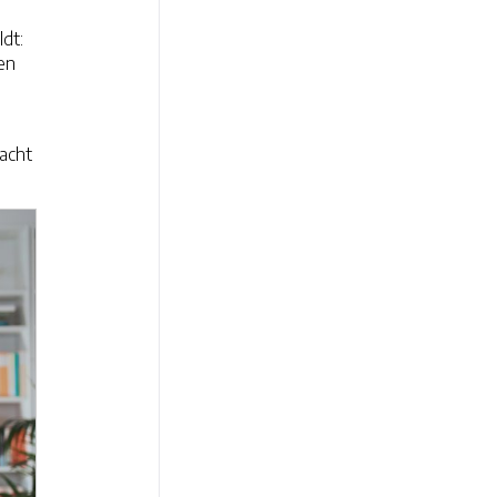
dt:
sen
wacht