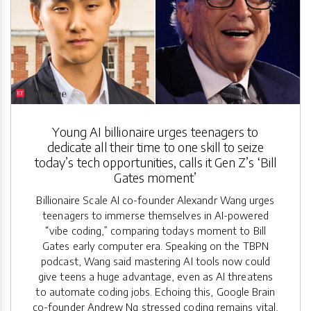
Young AI billionaire urges teenagers to
dedicate all their time to one skill to seize
today’s tech opportunities, calls it Gen Z’s ‘Bill
Gates moment’
Billionaire Scale AI co-founder Alexandr Wang urges
teenagers to immerse themselves in AI-powered
“vibe coding,” comparing todays moment to Bill
Gates early computer era. Speaking on the TBPN
podcast, Wang said mastering AI tools now could
give teens a huge advantage, even as AI threatens
to automate coding jobs. Echoing this, Google Brain
co-founder Andrew Ng stressed coding remains vital,