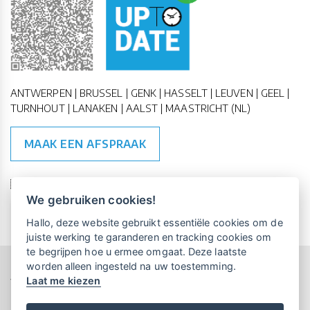
ANTWERPEN | BRUSSEL | GENK | HASSELT | LEUVEN | GEEL |
TURNHOUT | LANAKEN | AALST | MAASTRICHT (NL)
MAAK EEN AFSPRAAK
🇪🇺 🇧🇪
ESG Compliant
| 🇺🇳
SDG Doelen
We gebruiken cookies!
Vrijblijvende kennismaking?
Boek
Hallo, deze website gebruikt essentiële cookies om de
een persoonlijke demo.
juiste werking te garanderen en tracking cookies om
te begrijpen hoe u ermee omgaat. Deze laatste
worden alleen ingesteld na uw toestemming.
Copyright All Rights Reserved © 2015-2026 UP-TO-DATE
Laat me kiezen
WebDesign
Maandelijks gratis opleidingen
voor UP-TO-DATE Klanten:
Privacy & Cookies
Locations
Algemene Voorwaarden