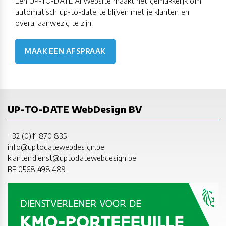
Een UP-TO-DATE AI Website maakt het gemakkelijk om
automatisch up-to-date te blijven met je klanten en
overal aanwezig te zijn.
MAAK EEN AFSPRAAK
UP-TO-DATE WebDesign BV
+32 (0)11 870 835
info@uptodatewebdesign.be
klantendienst@uptodatewebdesign.be
BE 0568.498.489