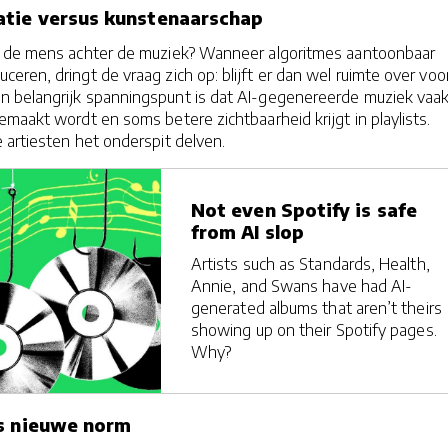
atie versus kunstenaarschap
r de mens achter de muziek? Wanneer algoritmes aantoonbaar
ren, dringt de vraag zich op: blijft er dan wel ruimte over voo
n belangrijk spanningspunt is dat AI-gegenereerde muziek vaa
maakt wordt en soms betere zichtbaarheid krijgt in playlists.
 artiesten het onderspit delven.
Not even Spotify is safe
from AI slop
Artists such as Standards, Health,
Annie, and Swans have had AI-
generated albums that aren’t theirs
showing up on their Spotify pages.
Why?
ls nieuwe norm