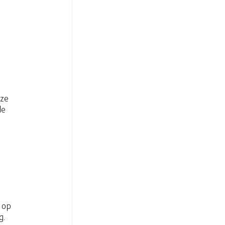
 ze
de
 op
g.