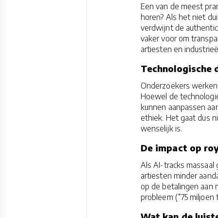
Een van de meest pran
horen? Als het niet du
verdwijnt de authentic
vaker voor om transpar
artiesten en industrie
Technologische d
Onderzoekers werken a
Hoewel de technologie 
kunnen aanpassen aan
ethiek. Het gaat dus n
wenselijk is.
De impact op roy
Als AI-tracks massaal
artiesten minder aanda
op de betalingen aan 
probleem (“75 miljoen 
Wat kan de luist