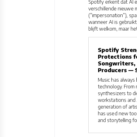
Spotify erkent dat AI
verschillende nieuwe m
(“impersonation”), spa
wanneer AI is gebruikt
blijft welkom, maar he
Spotify Stren
Protections f
Songwriters,
Producers — 
Music has always
technology. From 
synthesizers to di
workstations and
generation of arti
has used new too
and storytelling f