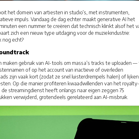
it het domein van artiesten in studio’s, met instrumenten,
tieve impuls. Vandaag de dag echter maakt generative AI het
minuten een nummer te creëren dat technisch klinkt alsof het v
aart zich een nieuw type uitdaging voor de muziekindustrie:
 nog echt?
oundtrack
en maken gebruik van AI-tools om massa’s tracks te uploaden —
stennamen of op het account van inactieve of overleden
ds zijn vaak kort (zodat ze snel luisterdrempels halen) of lijken
esten. Op die manier profiteren kwaadwillenden van het royalty
: de streamingdienst heeft onlangs naar eigen zeggen 75
kken verwijderd, grotendeels gerelateerd aan AI-misbruik.