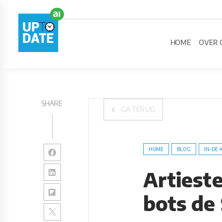
HOME
OVER 
SHARE
GA TERUG
HOME
BLOG
IN-DE-
Artiest
bots de 