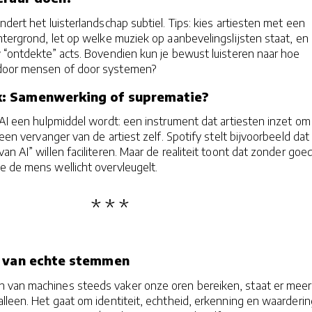
ndert het luisterlandschap subtiel. Tips: kies artiesten met een
chtergrond, let op welke muziek op aanbevelingslijsten staat, en
w “ontdekte” acts. Bovendien kun je bewust luisteren naar hoe
door mensen of door systemen?
: Samenwerking of suprematie?
 AI een hulpmiddel wordt: een instrument dat artiesten inzet om
t een vervanger van de artiest zelf. Spotify stelt bijvoorbeeld dat
an AI” willen faciliteren. Maar de realiteit toont dat zonder goe
e de mens wellicht overvleugelt.
o van echte stemmen
 van machines steeds vaker onze oren bereiken, staat er meer
lleen. Het gaat om identiteit, echtheid, erkenning en waarderin