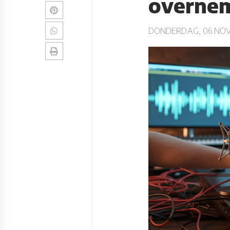
overne
DONDERDAG, 06 NOV