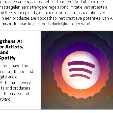
 en fraude samengaan op het platform. Het bedrijf kondigde
aatregelen aan: strengere regels rond imitatie van artiesten
mfilters voor uploads, en binnenkort ook transparantie over
 in een productie. De boodschap: het creatieve potentieel van A
t misbruik ervan krijgt steeds duidelijker tegenwind.
gthens AI
or Artists,
 and
Spotify
 been shaped by
multitrack tape and
gital audio
 Auto-Tune, every
sts and producers
ls to push sound
orward.