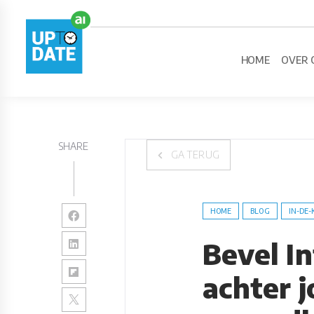
HOME
OVER 
SHARE
GA TERUG
HOME
BLOG
IN-DE-
Bevel In
achter 