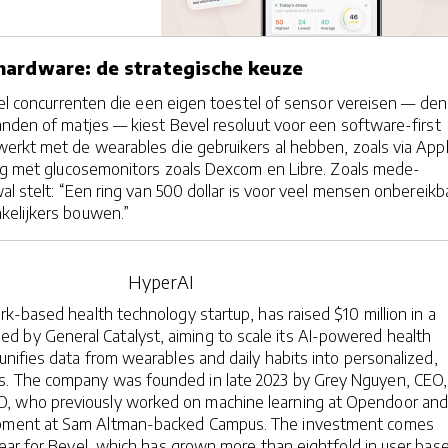
hardware: de strategische keuze
eel concurrenten die een eigen toestel of sensor vereisen — den
nden of matjes — kiest Bevel resoluut voor een software-first
erkt met de wearables die gebruikers al hebben, zoals via App
ing met glucose­monitors zoals Dexcom en Libre. Zoals mede-
al stelt: “Een ring van 500 dollar is voor veel mensen onbereikb
kelijkers bouwen.”
HyperAI
k-based health technology startup, has raised $10 million in a
led by General Catalyst, aiming to scale its AI-powered health
nifies data from wearables and daily habits into personalized,
ts. The company was founded in late 2023 by Grey Nguyen, CEO,
O, who previously worked on machine learning at Opendoor an
pment at Sam Altman-backed Campus. The investment comes
year for Bevel, which has grown more than eightfold in user bas