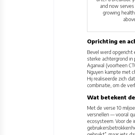
and now serves 
growing health
above
Oprichting en a
Bevel werd opgericht 
sterke achtergrond in 
Agarwal (voorheen CTO 
Nguyen kampte met chr
Hij realiseerde zich d
combinatie, om de ve
Wat betekent de
Met de verse 10 miljoe
versnellen — vooral qu
ecosysteem. Voor de i
gebruikersbetrokkenhei
gebruikt”, maar iets d