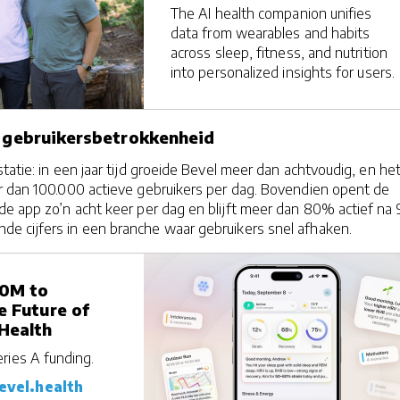
The AI health companion unifies
data from wearables and habits
across sleep, fitness, and nutrition
into personalized insights for users.
 & gebruikersbetrokkenheid
tatie: in een jaar tijd groeide Bevel meer dan achtvoudig, en he
r dan 100.000 actieve gebruikers per dag. Bovendien opent de
e app zo’n acht keer per dag en blijft meer dan 80% actief na 
e cijfers in een branche waar gebruikers snel afhaken.
10M to
e Future of
Health
ries A funding.
evel.health