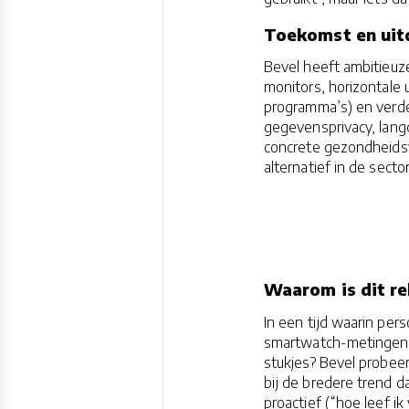
Toekomst en uit
Bevel heeft ambitieuz
monitors, horizontale 
programma’s) en verder
gegevensprivacy, lang
concrete gezondheids­v
alternatief in de secto
Waarom is dit re
In een tijd waarin pe
smartwatch-metingen t
stukjes? Bevel probeer
bij de bredere trend da
proactief (“hoe leef i