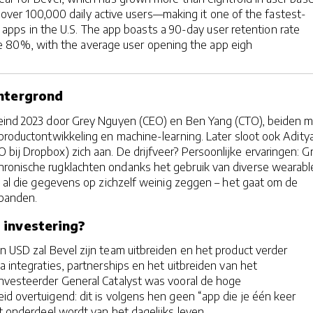
over 100,000 daily active users—making it one of the fastest-
 apps in the U.S. The app boasts a 90-day user retention rate
 80%, with the average user opening the app eigh
chtergrond
eind 2023 door Grey Nguyen (CEO) en Ben Yang (CTO), beiden 
productontwikkeling en machine-learning. Later sloot ook Adity
bij Dropbox) zich aan. De drijfveer? Persoonlijke ervaringen: G
onische rugklachten ondanks het gebruik van diverse wearabl
at al die gegevens op zichzelf weinig zeggen – het gaat om de
rbanden.
 investering?
n USD zal Bevel zijn team uitbreiden en het product verder
a integraties, partnerships en het uitbreiden van het
nvesteerder General Catalyst was vooral de hoge
d overtuigend: dit is volgens hen geen “app die je één keer
at onderdeel wordt van het dagelijks leven.