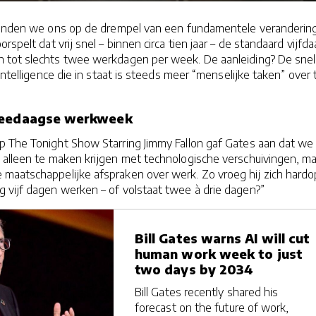
vinden we ons op de drempel van een fundamentele verandering
orspelt dat vrij snel – binnen circa tien jaar – de standaard vijfd
tot slechts twee werkdagen per week. De aanleiding? De snel
Intelligence die in staat is steeds meer “menselijke taken” over 
tweedaagse werkweek
p The Tonight Show Starring Jimmy Fallon gaf Gates aan dat we 
 alleen te maken krijgen met technologische verschuivingen, m
maatschappelijke afspraken over werk. Zo vroeg hij zich hardop
 vijf dagen werken – of volstaat twee à drie dagen?”
Bill Gates warns AI will cut
human work week to just
two days by 2034
Bill Gates recently shared his
forecast on the future of work,