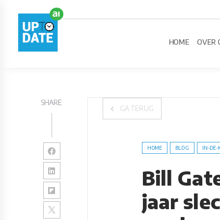
HOME
OVER 
SHARE
GA TERUG
HOME
BLOG
IN-DE-
Bill Gat
jaar sl