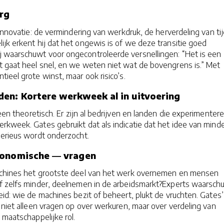
rg
 innovatie: de vermindering van werkdruk, de herverdeling van ti
lijk erkent hij dat het ongewis is of we deze transitie goed
 waarschuwt voor ongecontroleerde versnellingen: “Het is een
 gaat heel snel, en we weten niet wat de bovengrens is.” Met
ieel grote winst, maar ook risico’s.
den: Kortere werkweek al in uitvoering
leen theoretisch. Er zijn al bedrijven en landen die experimenter
rkweek. Gates gebruikt dat als indicatie dat het idee van mind
serieus wordt onderzocht.
conomische ― vragen
achines het grootste deel van het werk overnemen en mensen
f zelfs minder, deelnemen in de arbeidsmarkt?Experts waarsc
eid: wie de machines bezit of beheert, plukt de vruchten. Gates’
 niet alleen vragen op over werkuren, maar over verdeling van
 maatschappelijke rol.