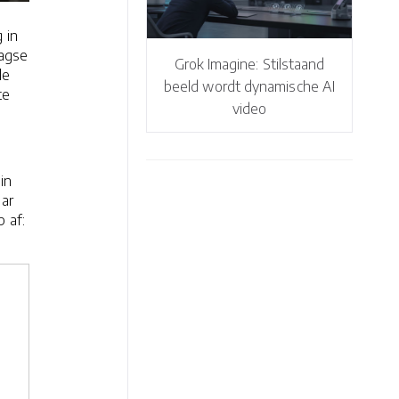
 in
aagse
Grok Imagine: Stilstaand
le
beeld wordt dynamische AI
te
video
in
aar
 af: