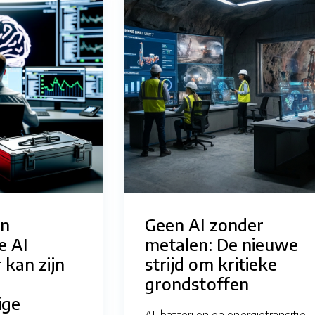
n
Geen AI zonder
e AI
metalen: De nieuwe
 kan zijn
strijd om kritieke
grondstoffen
ige