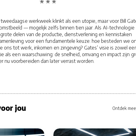
 tweedaagse werkweek klinkt als een utopie, maar voor Bill Gat
omstbeeld — mogelijk zelfs binnen tien jaar. Als AI-technologie
grote delen van de productie, dienstverlening en kennis­taken
samenleving voor een fundamentele keuze: hoe besteden we o
e ons tot werk, inkomen en zingeving? Gates’ visie is zowel ee
tie als een waarschuwing: de snelheid, omvang en impact zijn g
 nu voorbereiden dan later verrast worden.
oor jou
Ontdek mee