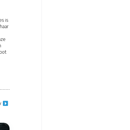
es is
 haar
nze
n
root
r