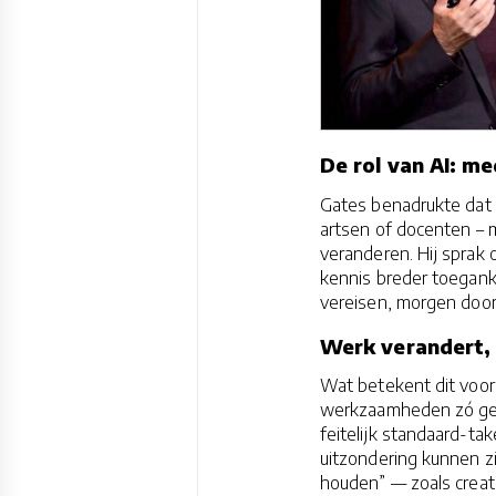
De rol van AI: m
Gates benadrukte dat 
artsen of docenten – m
veranderen. Hij sprak 
kennis breder toegank
vereisen, morgen door
Werk verandert, 
Wat betekent dit voor
werkzaamheden zó gea
feitelijk standaard-ta
uitzondering kunnen zij
houden” — zoals creat