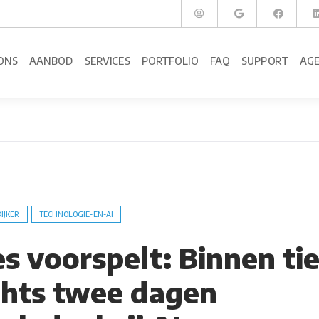
ONS
AANBOD
SERVICES
PORTFOLIO
FAQ
SUPPORT
AG
KIJKER
TECHNOLOGIE-EN-AI
es voorspelt: Binnen ti
echts twee dagen