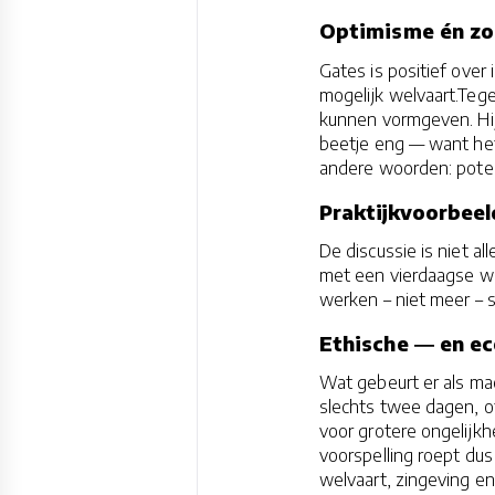
Optimisme én zo
Gates is positief over
mogelijk welvaart.Tege
kunnen vormgeven. Hij
beetje eng — want het
andere woorden: potent
Praktijkvoorbeel
De discussie is niet al
met een vierdaagse we
werken – niet meer – 
Ethische ― en e
Wat gebeurt er als m
slechts twee dagen, o
voor grotere ongelijkh
voorspelling roept dus
welvaart, zingeving en