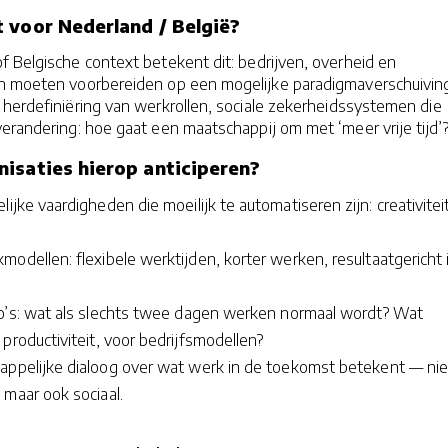
 voor Nederland / België?
 Belgische context betekent dit: bedrijven, overheid en
h moeten voorbereiden op een mogelijke paradigmaverschuiving
herdefiniëring van werk­rol­len, sociale zekerheidssystemen die
erandering: hoe gaat een maatschappij om met ‘meer vrije tijd’
isaties hierop anticiperen?
ijke vaardigheden die moeilijk te automatiseren zijn: creativiteit
odellen: flexibele werktijden, korter werken, resultaat­gericht 
o’s: wat als slechts twee dagen werken normaal wordt? Wat
productiviteit, voor bedrijfs­modellen?
appelijke dialoog over wat werk in de toekomst betekent — nie
 maar ook sociaal.