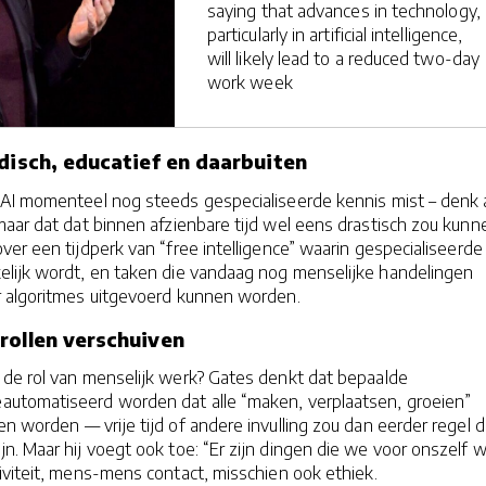
saying that advances in technology,
particularly in artificial intelligence,
will likely lead to a reduced two-day
work week
edisch, educatief en daarbuiten
AI momenteel nog steeds gespecialiseerde kennis mist – denk
aar dat dat binnen afzienbare tijd wel eens drastisch zou kunn
over een tijdperk van “free intelligence” waarin gespecialiseerde
elijk wordt, en taken die vandaag nog menselijke handelingen
 algoritmes uitgevoerd kunnen worden.
rollen verschuiven
 de rol van menselijk werk? Gates denkt dat bepaalde
utomatiseerd worden dat alle “maken, verplaatsen, groeien”
ken worden — vrije tijd of andere invulling zou dan eerder regel 
n. Maar hij voegt ook toe: “Er zijn dingen die we voor onszelf w
iviteit, mens-mens contact, misschien ook ethiek.