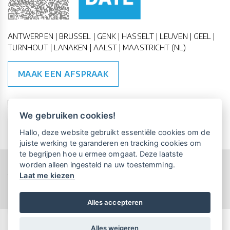
ANTWERPEN | BRUSSEL | GENK | HASSELT | LEUVEN | GEEL |
TURNHOUT | LANAKEN | AALST | MAASTRICHT (NL)
MAAK EEN AFSPRAAK
🇪🇺 🇧🇪
ESG Compliant
| 🇺🇳
SDG Doelen
We gebruiken cookies!
Vrijblijvende kennismaking?
Boek
Hallo, deze website gebruikt essentiële cookies om de
een persoonlijke demo.
juiste werking te garanderen en tracking cookies om
te begrijpen hoe u ermee omgaat. Deze laatste
worden alleen ingesteld na uw toestemming.
Copyright All Rights Reserved © 2015-2026 UP-TO-DATE
Laat me kiezen
WebDesign
Maandelijks gratis opleidingen
voor UP-TO-DATE Klanten:
Privacy & Cookies
Locations
Algemene Voorwaarden
Schrijf je nu in!
Alles accepteren
Alles weigeren