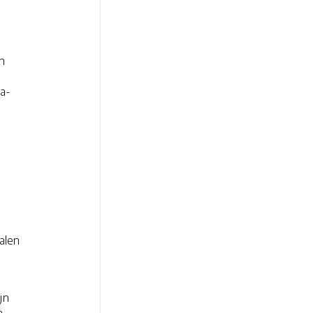
n
ta-
alen
jn
n