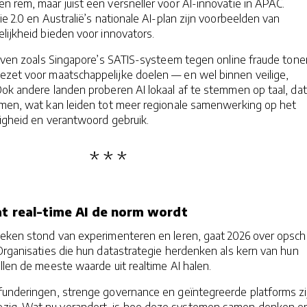
 rem, maar juist een versneller voor AI-innovatie in APAC.
ie 2.0 en Australië’s nationale AI-plan zijn voorbeelden van
elijkheid bieden voor innovators.
ieven zoals Singapore’s SATIS-systeem tegen online fraude tone
ezet voor maatschappelijke doelen — en wel binnen veilige,
Ook andere landen proberen AI lokaal af te stemmen op taal, da
rmen, wat kan leiden tot meer regionale samenwerking op het
ligheid en verantwoord gebruik.
at real-time AI de norm wordt
teken stond van experimenteren en leren, gaat 2026 over opsch
Organisaties die hun datastrategie herdenken als kern van hun
llen de meeste waarde uit realtime AI halen.
funderingen, strenge governance en geïntegreerde platforms zi
ig. Wat nu verandert, is hoe deze systemen samen denken e