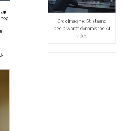
zijn
 nog
Grok Imagine: Stilstaand
beeld wordt dynamische AI
e’
video
d-