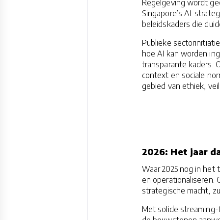
Regelgeving wordt geen
Singapore’s AI-strateg
beleidskaders die duid
Publieke sectorinitiat
hoe AI kan worden ing
transparante kaders. 
context en sociale no
gebied van ethiek, vei
2026: Het jaar d
Waar 2025 nog in het 
en operationaliseren. 
strategische macht, zu
Met solide streaming-
de bouwstenen aanwez