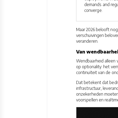
demands and regul
converge.
Maar 2026 belooft nog 
verschuivingen belove
veranderen.
Van wendbaarhei
Wendbaarheid alleen v
op optionality: het ve
continuïteit van de on
Dat betekent dat bedrij
infrastructuur, levera
onzekerheden moeten 
voorspellen en realt