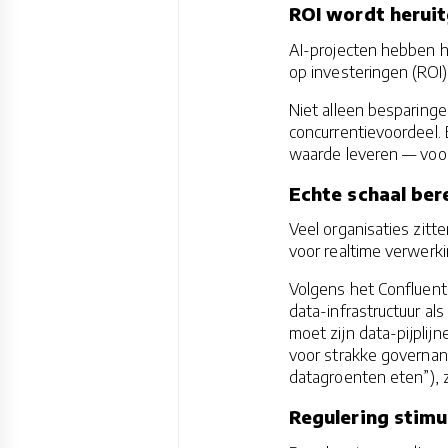
ROI wordt herui
AI-projecten hebben h
op investeringen (ROI
Niet alleen besparin
concurrentievoordeel. 
waarde leveren — voora
Echte schaal bere
Veel organisaties zitte
voor realtime verwerki
Volgens het Confluent-
data-infrastructuur al
moet zijn data-pijplij
voor strakke governan
datagroenten eten”), z
Regulering stimu