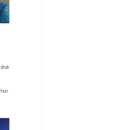
adruk
n hun