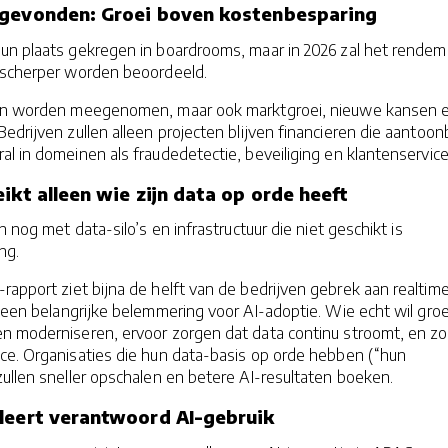
tgevonden: Groei boven kostenbesparing
un plaats gekregen in boardrooms, maar in 2026 zal het rende
)scherper worden beoordeeld.
gen worden meegenomen, maar ook marktgroei, nieuwe kansen 
Bedrijven zullen alleen projecten blijven financieren die aantoon
l in domeinen als fraudedetectie, beveiliging en klantenservice
ikt alleen wie zijn data op orde heeft
n nog met data-silo’s en infrastructuur die niet geschikt is
ng.
rapport ziet bijna de helft van de bedrijven gebrek aan realtim
s een belangrijke belemmering voor AI-adoptie. Wie echt wil groe
nen moderniseren, ervoor zorgen dat data continu stroomt, en z
ce. Organisaties die hun data-basis op orde hebben (“hun
ullen sneller opschalen en betere AI-resultaten boeken.
leert verantwoord AI-gebruik