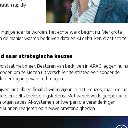
ation rapidly
ingrijpender te worden: het echte werk begint nu. Vier grote
n de manier waarop bedrijven data en AI gebruiken drastisch te
d naar strategische keuzes
olstaat niet meer. Besturen van bedrijven in APAC leggen nu n
rmogen om te kiezen uit verschillende strategieën zonder de
derneming in gevaar te brengen.
ven niet alleen flexibel willen zijn in hun IT-keuzes, maar ook i
nciers en zelfs toeleveringsketens. Met wereldwijde geopolitieke
organisaties AI-systemen ontwerpen die veranderingen
ime kunnen reageren op nieuwe omstandigheden.