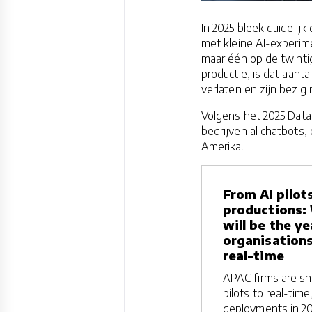
In 2025 bleek duidelijk
met kleine AI-experim
maar één op de twintig
productie, is dat aant
verlaten en zijn bezig
Volgens het 2025 Data
bedrijven al chatbots,
Amerika.
From AI pilot
productions:
will be the y
organisations
real-time
APAC firms are shi
pilots to real-time
deployments in 20