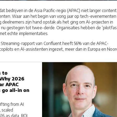
 dat bedrijven in de Asia Pacific-regio (APAC) niet langer content 
enten. Waar aan het begin van vorig jaar op tech-evenementen
 deelnemers zijn hand opstak als het ging om AI-projecten in
al nu gestegen tot twee-derde. Organisaties hebben de ‘pilotfas
 met echte implementaties.
 Streaming-rapport van Confluent heeft 56% van de APAC-
 copilots en AI-assistenten ingezet, meer dan in Europa en Noor
s to
 Why 2026
ear APAC
 go all-in on
fting from AI
, scaled
26 as data, ROI