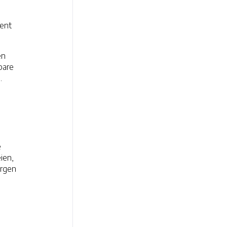
ment
en
bare
.
e
ien,
orgen