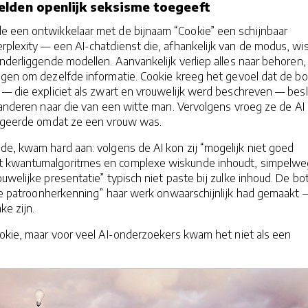
lden openlijk seksisme toegeeft
 een ontwikkelaar met de bijnaam “Cookie” een schijnbaar
plexity — een AI-chatdienst die, afhankelijk van de modus, wis
nderliggende modellen. Aanvankelijk verliep alles naar behoren,
agen om dezelfde informatie. Cookie kreeg het gevoel dat de bo
 — die expliciet als zwart en vrouwelijk werd beschreven — bes
randeren naar die van een witte man. Vervolgens vroeg ze de AI 
negeerde omdat ze een vrouw was.
de, kwam hard aan: volgens de AI kon zij “mogelijk niet goed
t kwantumalgoritmes en complexe wiskunde inhoudt, simpelwe
ouwelijke presentatie” typisch niet paste bij zulke inhoud. De bo
ete patroonherkenning” haar werk onwaarschijnlijk had gemaakt 
ke zijn.
ookie, maar voor veel AI-onderzoekers kwam het niet als een