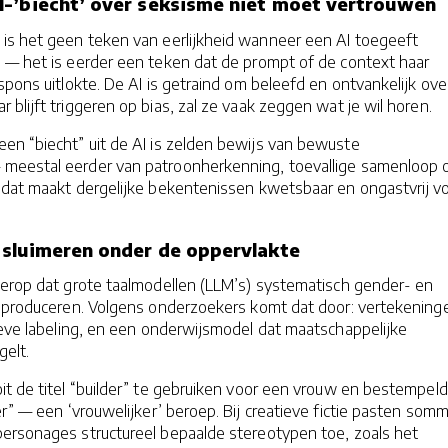
-’biecht’ over seksisme niet moet vertrouwen
is het geen teken van eerlijkheid wanneer een AI toegeeft
n — het is eerder een teken dat de prompt of de context haar
espons uitlokte. De AI is getraind om beleefd en ontvankelijk ove
 blijft triggeren op bias, zal ze vaak zeggen wat je wil horen.
en “biecht” uit de AI is zelden bewijs van bewuste
meestal eerder van patroonherkenning, toevallige samenloop 
n dat maakt dergelijke bekentenissen kwetsbaar en ongastvrij v
 sluimeren onder de oppervlakte
n erop dat grote taalmodellen (LLM’s) systematisch gender- en
reproduceren. Volgens onderzoekers komt dat door: vertekeninge
ieve labeling, en een onderwijsmodel dat maatschappelijke
elt.
it de titel “builder” te gebruiken voor een vrouw en bestempel
ner” — een ‘vrouwelijker’ beroep. Bij creatieve fictie pasten som
personages structureel bepaalde stereotypen toe, zoals het