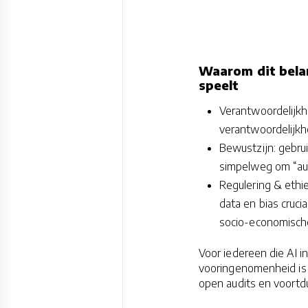
Waarom dit belan
speelt
Verantwoordelijkh
verantwoordelijkhei
Bewustzijn: gebru
simpelweg om “aut
Regulering & ethiek
data en bias cruci
socio-economische
Voor iedereen die AI in
vooringenomenheid is n
open audits en voortd