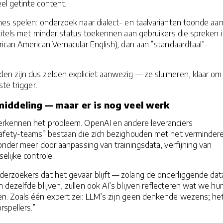
l getinte content.
es spelen: onderzoek naar dialect- en taalvarianten toonde aan
titels met minder status toekennen aan gebruikers die spreken 
ican American Vernacular English), dan aan “standaardtaal”-
n zijn dus zelden expliciet aanwezig — ze sluimeren, klaar om
ste trigger.
iddeling — maar er is nog veel werk
erkennen het probleem. OpenAI en andere leveranciers
afety-teams” bestaan die zich bezighouden met het verminder
onder meer door aanpassing van trainingsdata, verfijning van
elijke controle.
rzoekers dat het gevaar blijft — zolang de onderliggende dat
 dezelfde blijven, zullen ook AI’s blijven reflecteren wat we hu
. Zoals één expert zei: LLM’s zijn geen denkende wezens; het
rspellers.”