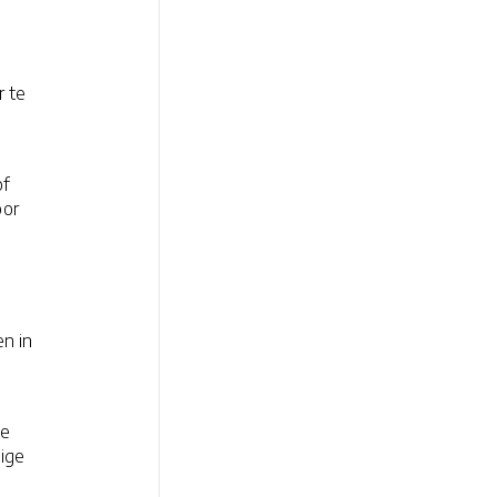
r te
of
oor
n in
de
mige