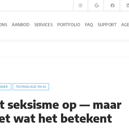
ONS
AANBOD
SERVICES
PORTFOLIO
FAQ
SUPPORT
AG
KIJKER
TECHNOLOGIE-EN-AI
ht seksisme op — maar
iet wat het betekent