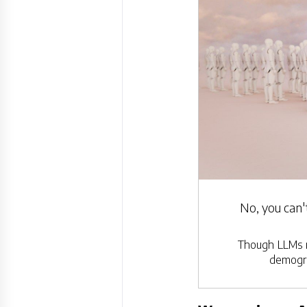
No, you can't
Though LLMs mi
demogra