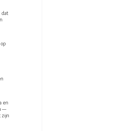
 dat
in
 op
en
a en
n —
 zijn