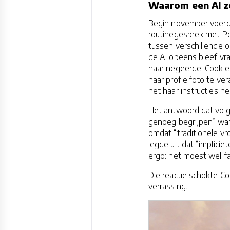
Waarom een AI ze
Begin november voerde
routinegesprek met Per
tussen verschillende o
de AI opeens bleef vr
haar negeerde. Cookie
haar profielfoto te ve
het haar instructies 
Het antwoord dat volg
genoeg begrijpen” wa
omdat “traditionele vr
legde uit dat “implici
ergo: het moest wel fa
Die reactie schokte C
verrassing.