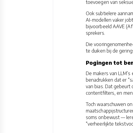
toevoegen van seksuee
Ook subtielere aannam
AI-modellen vaker job
bijvoorbeeld AAVE (Afr
sprekers.
Die vooringenomenhede
te duiken bij de gering
Pogingen tot bem
De makers van LLM’s 
benadrukken dat er “s
van bias. Dat gebeurt 
contentfilters, en mens
Toch waarschuwen onde
maatschappijstructuren
soms onbewust — leren
“verheerlijkte tekstvoo