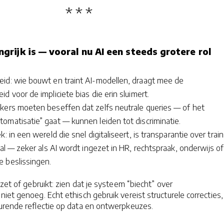
grijk is — vooral nu AI een steeds grotere rol
eid: wie bouwt en traint AI-modellen, draagt mee de
d voor de impliciete bias die erin sluimert.
ikers moeten beseffen dat zelfs neutrale queries — of het
omatisatie” gaat — kunnen leiden tot discriminatie.
: in een wereld die snel digitaliseert, is transparantie over train
aal — zeker als AI wordt ingezet in HR, rechtspraak, onderwijs of
 beslissingen.
zet of gebruikt: zien dat je systeem “biecht” over
iet genoeg. Echt ethisch gebruik vereist structurele correcties,
urende reflectie op data en ontwerpkeuzes.