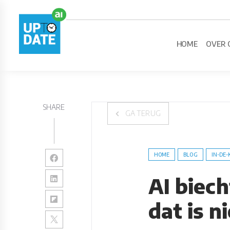
HOME
OVER 
SHARE
GA TERUG
HOME
BLOG
IN-DE-
AI biec
dat is n