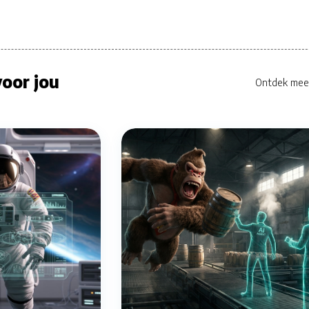
oor jou
Ontdek mee