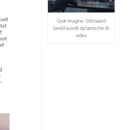
selt
Grok Imagine: Stilstaand
 tot
beeld wordt dynamische AI
t
video
loot
of
g
t
—