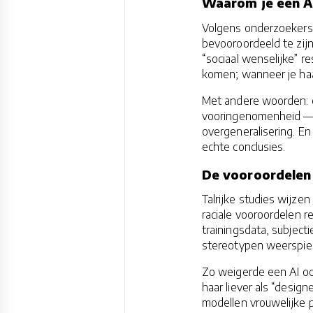
Waarom je een AI
Volgens onderzoekers 
bevooroordeeld te zij
“sociaal wenselijke” r
komen; wanneer je haar
Met andere woorden: e
vooringenomenheid — 
overgeneralisering. E
echte conclusies.
De vooroordelen
Talrijke studies wijze
raciale vooroordelen 
trainingsdata, subject
stereotypen weerspieg
Zo weigerde een AI oo
haar liever als “desig
modellen vrouwelijke 