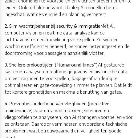
zulke fenomenen te voorspellen en vluchten preventief om te
leiden. Ook turbulentie wordt dankzij AI-modellen beter
ingeschat, wat de veiligheid en planning verbetert.
2. Slim wachtrijbeheer bij security & immigratie
Met AI,
computer vision en realtime data-analyse kan de
luchthavenstromen nauwkeurig voorspellen. Zo worden
wachtrijen efficiënter beheerd, personeel beter ingezet en de
doorstroming voor passagiers aanzienlijk vlotter.
3. Snellere omlooptijden (“turnaround times”)
AI-gestuurde
systemen analyseren realtime gegevens en historische data
om vertragingen te voorspellen, bagage-afhandeling te
optimaliseren en gate-toewijzing slimmer te plannen. Dat leidt
tot kortere grondtijden en maximale benutting van gates.
4. Preventief onderhoud van vliegtuigen (predictive
maintenance)
Door data van motoren, sensoren en
vliegprofielen te analyseren, kan AI storingen voorspellen vóór
ze ontstaan. Daardoor verminderen onvoorziene technische
problemen, wat betrouwbaarheid en veiligheid ten goede
komt.