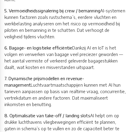
5. Vermoeidheidssignalering bij crew / bemanning
AI-systemen
kunnen factoren zoals rustschema’s, eerdere vluchten en
werkbelasting analyseren om het risico op vermoeidheid bij
piloten en bemanning in te schatten. Dat verhoogt de
veiligheid tijdens vluchten.
6. Bagage- en logistieke efficiëntie
Dankzij AI en IoT is het
volgen en verwerken van bagage veel preciezer geworden —
het aantal vermiste of verkeerd geleverde bagagestukken
daalt, wat kosten en misverstanden uitspaart.
7. Dynamische prijsmodellen en revenue-
management
Luchtvaartmaatschappijen kunnen met AI hun
tarieven aanpassen op basis van realtime vraag, concurrentie,
vertrekdatum en andere factoren. Dat maximaliseert
inkomsten en benutting.
8. Optimalisatie van take-off / landing slots
AI helpt om op
drukke luchthavens vliegbewegingen efficiënt te plannen,
gaten in schema’s op te vullen en zo de capaciteit beter te