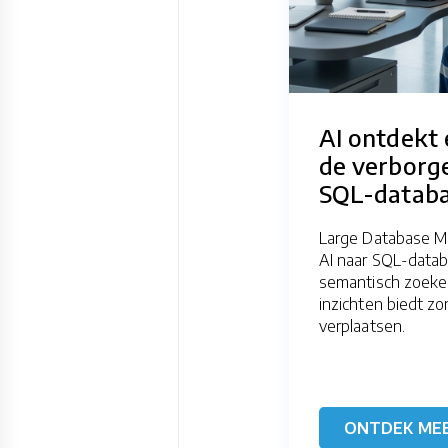
AI ontdekt 
de verborge
SQL-datab
Large Database M
AI naar SQL-data
semantisch zoeken
inzichten biedt zo
verplaatsen.
ONTDEK ME