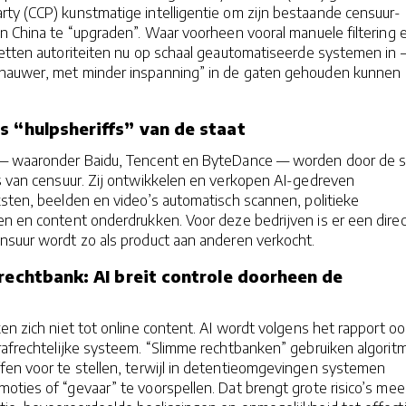
ty (CCP) kunstmatige intelligentie om zijn bestaande censuur-
n China te “upgraden”. Waar voorheen vooral manuele filtering 
zetten autoriteiten nu op schaal geautomatiseerde systemen in
nauwer, met minder inspanning” in de gaten gehouden kunnen
s “hulpsheriffs” van de staat
 — waaronder Baidu, Tencent en ByteDance — worden door de s
rs van censuur. Zij ontwikkelen en verkopen AI-gedreven
sten, beelden en video’s automatisch scannen, politieke
n en content onderdrukken. Voor deze bedrijven is er een direc
nsuur wordt zo als product aan anderen verkocht.
 rechtbank: AI breit controle doorheen de
en zich niet tot online content. AI wordt volgens het rapport oo
rafrechtelijke systeem. “Slimme rechtbanken” gebruiken algorit
fen voor te stellen, terwijl in detentieomgevingen systemen
ties of “gevaar” te voorspellen. Dat brengt grote risico’s mee