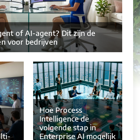
ent of AI-agent? Dit zijn de
len voor bedrijven
Hoe Process
Intelligence de
volgende stap in
ti-
Enterprise AI mogelijk