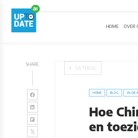
HOME
OVER 
SHARE
GA TERUG
HOME
BLOG
IN-DE-
Hoe Chi
en toezi