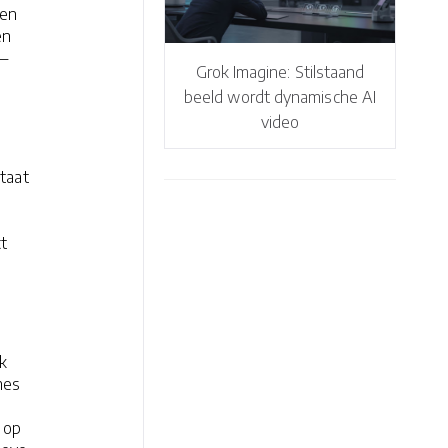
 en
en
 —
Grok Imagine: Stilstaand
beeld wordt dynamische AI
video
taat
t
k
mes
 op