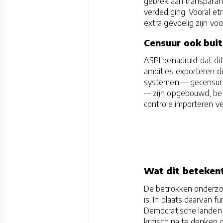
gebrek aan transparan
verdediging. Vooral 
extra gevoelig zijn vo
Censuur ook buit
ASPI benadrukt dat dit
ambities exporteren d
systemen — gecensuree
— zijn opgebouwd, bes
controle importeren ve
Wat dit beteken
De betrokken onderzoe
is. In plaats daarvan f
Democratische landen
kritisch na te denken 