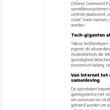
Chinese Communist Par
surveillancesystemen i
controle plaatsvond, 
zodat “meer mensen, 
worden.
Tech-giganten al
Talloze techbedrijven
ingezet als uitvoerde
moderatietools die tek
gevoeligheid detectere
economisch belang: ce
Van internet tot
samenleving
De autoriteiten beperk
geïntegreerd in het st
om vonnissen en straf
getraind worden om emo