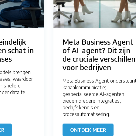
eindelijk
Meta Business Agent
n schat in
of AI-agent? Dit zijn
ases
de cruciale verschillen
voor bedrijven
odels brengen
bases, waardoor
Meta Business Agent ondersteun
 snellere
kanaalcommunicatie;
nder data te
gespecialiseerde AI-agenten
bieden bredere integraties,
bedrijfskennis en
procesautomatisering.
ER
ONTDEK MEER