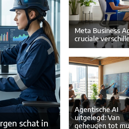
Meta Business Ag
cruciale verschil
Agentische AI
uitgelegd: Van
orgen schat in
geheugen tot mul