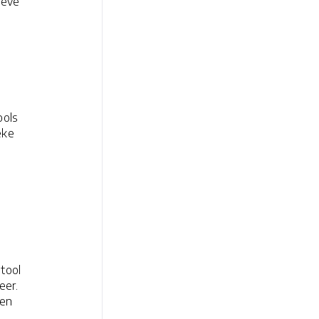
ieve
ools
eke
tool
eer.
 en