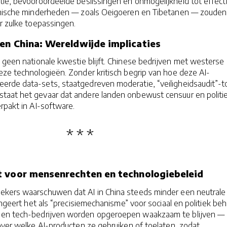
tie, bevooroordeelde beslissingen en onmogelijkheid tot effect
etnische minderheden — zoals Oeigoeren en Tibetanen — zouden
or zulke toepassingen.
en China: Wereldwijde implicaties
 geen nationale kwestie blijft. Chinese bedrijven met westerse
eze technologieën. Zonder kritisch begrip van hoe deze AI-
rde data-sets, staatgedreven moderatie, “veiligheidsaudit”-t
taat het gevaar dat andere landen onbewust censuur en politi
rpakt in AI-software.
t voor mensenrechten en technologiebeleid
kers waarschuwen dat AI in China steeds minder een neutrale 
ungeert het als “precisiemechanisme” voor sociaal en politiek beh
 en tech-bedrijven worden opgeroepen waakzaam te blijven —
over welke AI-producten ze gebruiken of toelaten, zodat