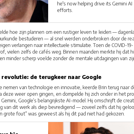
he's now helping drive its Gemini AI
efforts.
rtelde hoe zijn plannen om een rustiger leven te leiden — dagenl
tuurkunde bestuderen — al snel werden onderbroken door de real
eigen verlangen naar intellectuele stimulatie. Toen de COVID-19-
f, vielen zelfs de cafés weg. Binnen maanden merkte hij dat hi
” en minder scherp voelde zonder de mentale uitdagingen van zij
r revolutie: de terugkeer naar Google
te nemen van technologie en innovatie, keerde Brin terug naar d
 deze weer open gingen, en dompelde hij zich onder in het pro
t Gemini, Google’s belangrijkste AI-model. Hij omschrijft de crea
g van dit werk als diep bevredigend — zoveel zelfs dat hij geloo
n grote fout” was geweest als hij dit pad niet had gekozen.