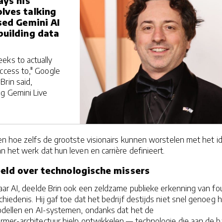
ays his
lves talking
sed Gemini AI
building data
eks to actually
ccess to," Google
Brin said,
ng Gemini Live
en hoe zelfs de grootste visionairs kunnen worstelen met het i
 het werk dat hun leven en carrière definieert.
beeld over technologische missers
aar AI, deelde Brin ook een zeldzame publieke erkenning van fo
chiedenis. Hij gaf toe dat het bedrijf destijds niet snel genoeg 
odellen en AI-systemen, ondanks dat het de
mer-architectuur hielp ontwikkelen — technologie die aan de b