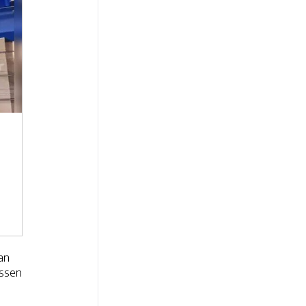
an
ussen