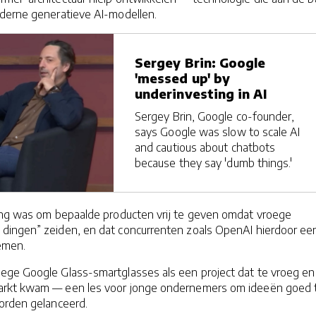
derne generatieve AI-modellen.
Sergey Brin: Google
'messed up' by
underinvesting in AI
Sergey Brin, Google co-founder,
says Google was slow to scale AI
and cautious about chatbots
because they say 'dumb things.'
ang was om bepaalde producten vrij te geven omdat vroege
ingen” zeiden, en dat concurrenten zoals OpenAI hierdoor ee
emen.
ege Google Glass-smartglasses als een project dat te vroeg en
rkt kwam — een les voor jonge ondernemers om ideeën goed 
orden gelanceerd.