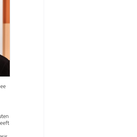
dee
uten
heeft
asis