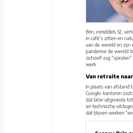
Brin, inmiddels 52, ve
in café’s zitten en na
van de wereld en zijn 
pandemie de wereld tro
zichzelf zag “spiralen
werk.
Van retraite naa
In plaats van afstand 
Google-kantoren zodra
dat later uitgroeide to
en technische uitdagin
dat blijven werken “ee