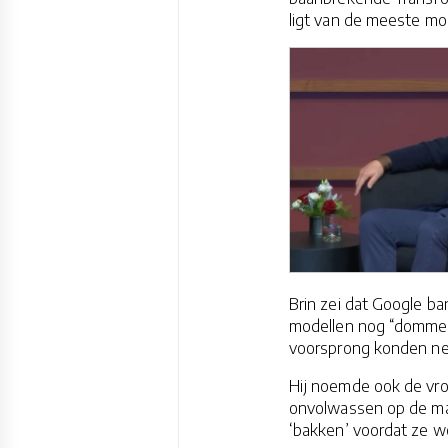
ligt van de meeste mo
Brin zei dat Google b
modellen nog “domme d
voorsprong konden n
Hij noemde ook de vro
onvolwassen op de ma
‘bakken’ voordat ze w