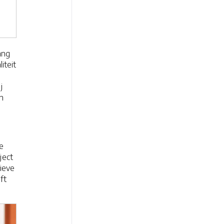
ang
iteit
j
n
e
ject
tieve
ft