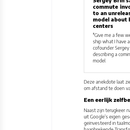
Sergey Brin s
commute invo
to an unrelea
model about 
centers
"Give me a few we
ship what I have a
cofounder Sergey 
describing a comi
model.
Deze anekdote laat zi
om afstand te doen van
Een eerlijk zelf
Naast zijn terugkeer n
uit Google’s eigen ges
geïnvesteerd in taalm
baanbrekende Transfor