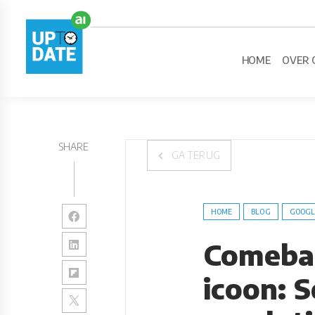
HOME
OVER 
SHARE
GA TERUG
HOME
BLOG
GOOGL
Comebac
icoon: S