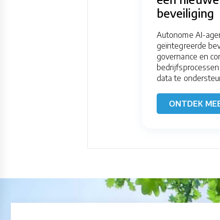
beveiliging
Autonome AI-agen
geïntegreerde beve
governance en con
bedrijfsprocessen
data te ondersteu
ONTDEK ME