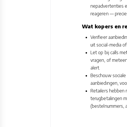
nepadvertenties e
reageren — precie
Wat kopers en re
Verifieer aanbiedin
uit social-media o
Let op bij calls m
vragen, of meteen
alert.
Beschouw sociale m
aanbiedingen, voo
Retailers hebben n
terugbetalingen m
(bestelnummers, a