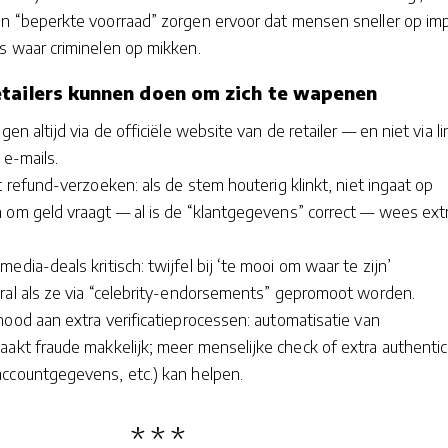
n “beperkte voorraad” zorgen ervoor dat mensen sneller op im
s waar criminelen op mikken.
tailers kunnen doen om zich te wapenen
gen altijd via de officiële website van de retailer — en niet via l
f e-mails.
et refund-verzoeken: als de stem houterig klinkt, niet ingaat op
 om geld vraagt — al is de “klantgegevens” correct — wees ext
edia-deals kritisch: twijfel bij ‘te mooi om waar te zijn’
ral als ze via “celebrity-endorsements” gepromoot worden.
ood aan extra verificatieprocessen: automatisatie van
aakt fraude makkelijk; meer menselijke check of extra authentic
ccountgegevens, etc.) kan helpen.