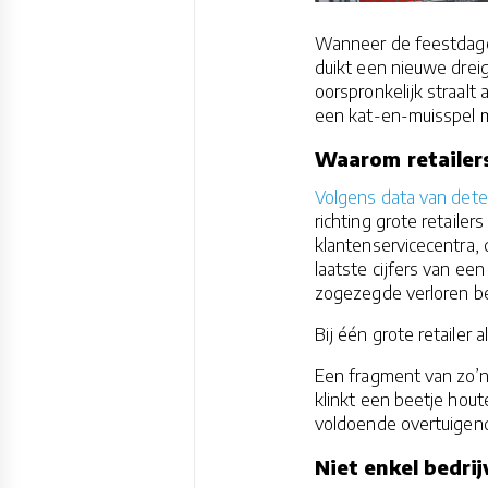
Wanneer de feestdagen
duikt een nieuwe dreig
oorspronkelijk straalt
een kat-en-muisspel m
Waarom retailer
Volgens data van detec
richting grote retaile
klantenservicecentra,
laatste cijfers van e
zogezegde verloren be
Bij één grote retailer
Een fragment van zo’n 
klinkt een beetje hout
voldoende overtuigend
Niet enkel bedri