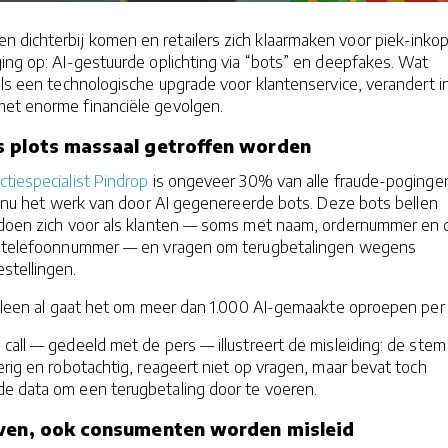
 dichterbij komen en retailers zich klaarmaken voor piek-inko
ing op: AI-gestuurde oplichting via “bots” en deepfakes. Wat
 als een technologische upgrade voor klantenservice, verandert i
et enorme financiële gevolgen.
s plots massaal getroffen worden
tiespecialist Pindrop
is ongeveer 30% van alle fraude-poginge
rs nu het werk van door AI gegenereerde bots. Deze bots bellen
 doen zich voor als klanten — soms met naam, ordernummer en 
en telefoonnummer — en vragen om terugbetalingen wegens
stellingen.
 alleen al gaat het om meer dan 1.000 AI-gemaakte oproepen per
call — gedeeld met de pers — illustreert de misleiding: de stem
erig en robotachtig, reageert niet op vragen, maar bevat toch
e data om een terugbetaling door te voeren.
jven, ook consumenten worden misleid