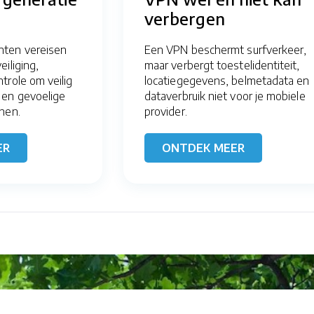
verbergen
ten vereisen
Een VPN beschermt surfverkeer,
iliging,
maar verbergt toestelidentiteit,
trole om veilig
locatiegegevens, belmetadata en
 en gevoelige
dataverbruik niet voor je mobiele
nen.
provider.
ER
ONTDEK MEER