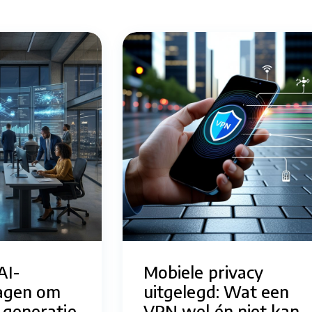
AI-
Mobiele privacy
agen om
uitgelegd: Wat een
 generatie
VPN wel én niet kan