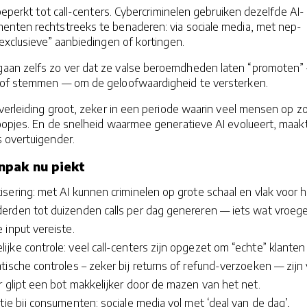
 beperkt tot call-centers. Cybercriminelen gebruiken dezelfde AI-
nten rechtstreeks te benaderen: via sociale media, met nep-
exclusieve” aanbiedingen of kortingen.
an zelfs zo ver dat ze valse beroemdheden laten “promoten”
 of stemmen — om de geloofwaardigheid te versterken.
verleiding groot, zeker in een periode waarin veel mensen op z
koopjes. En de snelheid waarmee generatieve AI evolueert, maak
 overtuigender.
pak nu piekt
sering: met AI kunnen criminelen op grote schaal en vlak voor 
rden tot duizenden calls per dag genereren — iets wat vroege
 input vereiste.
jke controle: veel call-centers zijn opgezet om “echte” klanten
ische controles – zeker bij returns of refund-verzoeken — zijn
 glipt een bot makkelijker door de mazen van het net.
tie bij consumenten: sociale media vol met ‘deal van de dag’,