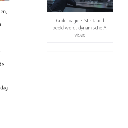
pen,
Grok Imagine: Stilstaand
n
beeld wordt dynamische AI
video
n
de
 dag.