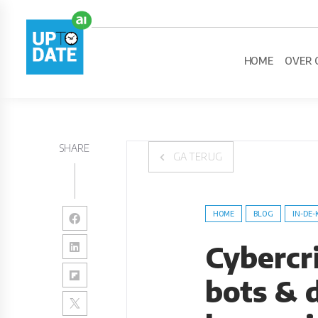
HOME
OVER 
SHARE
GA TERUG
HOME
BLOG
IN-DE-
Cybercr
bots & d