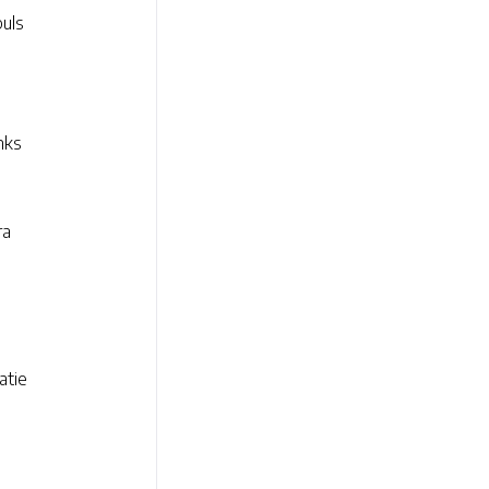
puls
inks
ra
atie