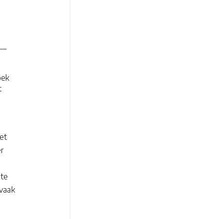
 —
oek
t
het
r
 te
 vaak