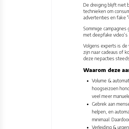
De dreiging blijft niet
technieken om consume
advertenties en fake “
Sommige campagnes ga
met deepfake video’s
Volgens experts is de 
zijn naar cadeaus of 
deze nepacties steeds
Waarom deze aan
Volume & automati
hoogseizoen honde
veel meer manuele
Gebrek aan menseli
helpen, en automat
minimaal. Daardoor
Verleiding & urgen