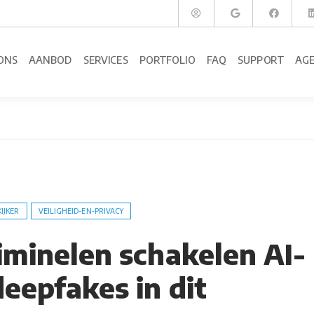
ONS
AANBOD
SERVICES
PORTFOLIO
FAQ
SUPPORT
AG
KIJKER
VEILIGHEID-EN-PRIVACY
iminelen schakelen AI-
eepfakes in dit