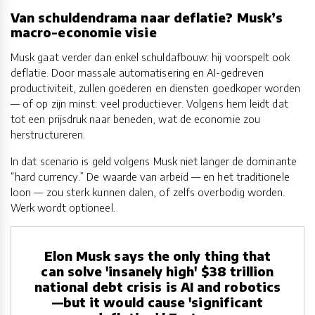
Van schuldendrama naar deflatie? Musk’s
macro-economie visie
Musk gaat verder dan enkel schuldafbouw: hij voorspelt ook
deflatie. Door massale automatisering en AI-gedreven
productiviteit, zullen goederen en diensten goedkoper worden
— of op zijn minst: veel productiever. Volgens hem leidt dat
tot een prijsdruk naar beneden, wat de economie zou
herstructureren.
In dat scenario is geld volgens Musk niet langer de dominante
“hard currency.” De waarde van arbeid — en het traditionele
loon — zou sterk kunnen dalen, of zelfs overbodig worden.
Werk wordt optioneel.
Elon Musk says the only thing that
can solve 'insanely high' $38 trillion
national debt crisis is AI and robotics
—but it would cause 'significant