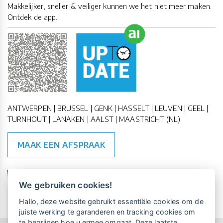
Makkelijker, sneller & veiliger kunnen we het niet meer maken.
Ontdek de app.
ANTWERPEN | BRUSSEL | GENK | HASSELT | LEUVEN | GEEL |
TURNHOUT | LANAKEN | AALST | MAASTRICHT (NL)
MAAK EEN AFSPRAAK
🇪🇺 🇧🇪
ESG Compliant
| 🇺🇳
SDG Doelen
We gebruiken cookies!
Vrijblijvende kennismaking?
Boek
Hallo, deze website gebruikt essentiële cookies om de
een persoonlijke demo.
juiste werking te garanderen en tracking cookies om
te begrijpen hoe u ermee omgaat. Deze laatste