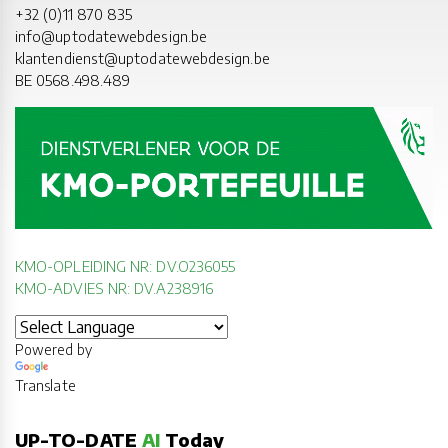
+32 (0)11 870 835
info@uptodatewebdesign.be
klantendienst@uptodatewebdesign.be
BE 0568.498.489
KMO-OPLEIDING NR: DV.O236055
KMO-ADVIES NR: DV.A238916
Powered by
Translate
UP-TO-DATE
AI
Today