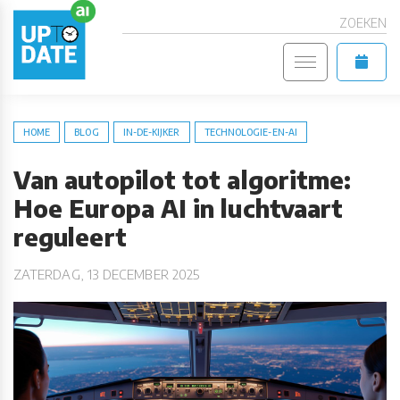
ZOEKEN
HOME
BLOG
IN-DE-KIJKER
TECHNOLOGIE-EN-AI
Van autopilot tot algoritme:
Hoe Europa AI in luchtvaart
reguleert
ZATERDAG, 13 DECEMBER 2025