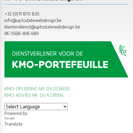
+32 (0)11 870 835
info@uptodatewebdesign.be
klantendienst@uptodatewebdesign.be
BE 0568.498.489
KMO-OPLEIDING NR: DV.O236055
KMO-ADVIES NR: DV.A238916
Powered by
Translate