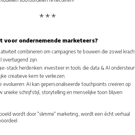
t voor ondernemende marketeers?
reativiteit combineren om campagnes te bouwen die zowel kracht
l overtuigend zijn.
ie-stack herdenken: investeer in tools die data & AI ondersteu
ke creatieve kern te verliezen.
ie evolueren: AI kan gepersonaliseerde touchpoints creëren op
unieke schrijfstijl, storytelling en menselijke toon blijven
spoeld wordt door “slimme” marketing, wordt een écht verhaal
voordeel.