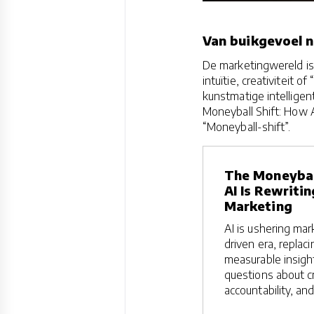
Van buikgevoel n
De marketingwereld is 
intuïtie, creativiteit
kunstmatige intelligent
Moneyball Shift: How A
“Moneyball-shift”.
The Moneybal
AI Is Rewriti
Marketing
AI is ushering mar
driven era, repla
measurable insigh
questions about cr
accountability, and