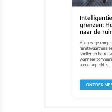
Intelligenti
grenzen: H
naar de rui
AI en edge compu
ruimtevaartmissie
sneller en betrou
wanneer communic
aarde beperkt is.
ONTDEK ME