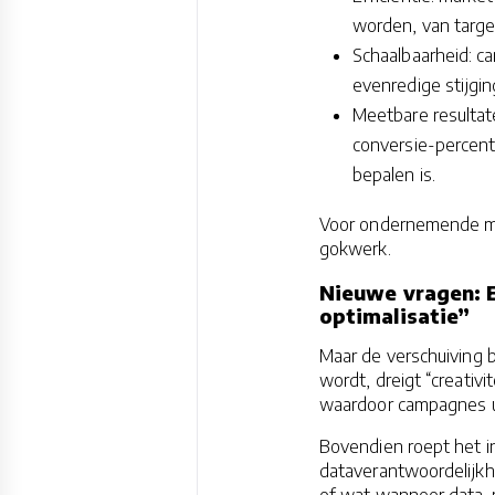
worden, van target
Schaalbaarheid: 
evenredige stijgi
Meetbare resultate
conversie-percent
bepalen is.
Voor ondernemende mark
gokwerk.
Nieuwe vragen: Et
optimalisatie”
Maar de verschuiving 
wordt, dreigt “creativ
waardoor campagnes u
Bovendien roept het in
dataverantwoordelijkhe
of wat wanneer data-m