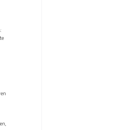
:
te
ven
en,