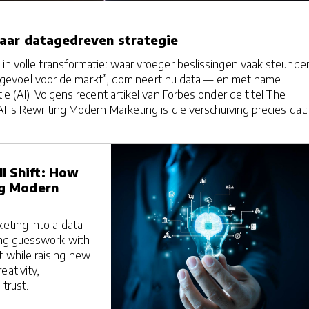
aar datagedreven strategie
in volle transformatie: waar vroeger beslissingen vaak steunde
 of “gevoel voor de markt”, domineert nu data — en met name
ie (AI). Volgens recent artikel van Forbes onder de titel The
I Is Rewriting Modern Marketing is die verschuiving precies dat
l Shift: How
ng Modern
keting into a data-
cing guesswork with
t while raising new
eativity,
 trust.