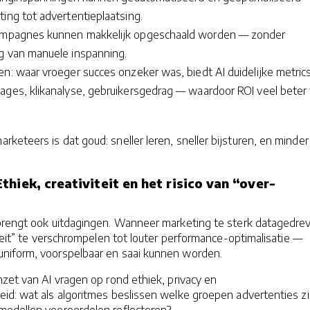
ing tot advertentieplaatsing.
campagnes kunnen makkelijk opgeschaald worden — zonder
ng van manuele inspanning.
n: waar vroeger succes onzeker was, biedt AI duidelijke metrics
ages, klikanalyse, gebruikersgedrag — waardoor ROI veel beter 
eteers is dat goud: sneller leren, sneller bijsturen, en minder
hiek, creativiteit en het risico van “over-
brengt ook uitdagingen. Wanneer marketing te sterk datagedre
iteit” te verschrompelen tot louter performance-optimalisatie —
niform, voorspelbaar en saai kunnen worden.
zet van AI vragen op rond ethiek, privacy en
id: wat als algoritmes beslissen welke groepen advertenties zi
odellen vooroordelen reflecteren?