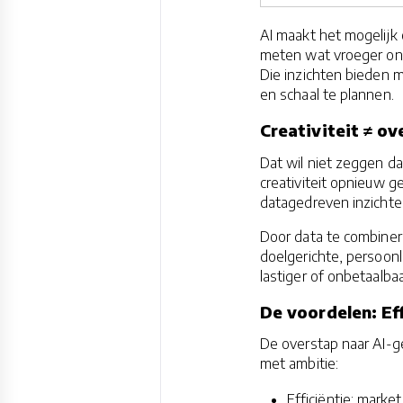
AI maakt het mogelijk
meten wat vroeger ong
Die inzichten bieden 
en schaal te plannen.
Creativiteit ≠ o
Dat wil niet zeggen dat
creativiteit opnieuw g
datagedreven inzichten
Door data te combiner
doelgerichte, persoon
lastiger of onbetaalba
De voordelen: Ef
De overstap naar AI-g
met ambitie:
Efficiëntie: mark