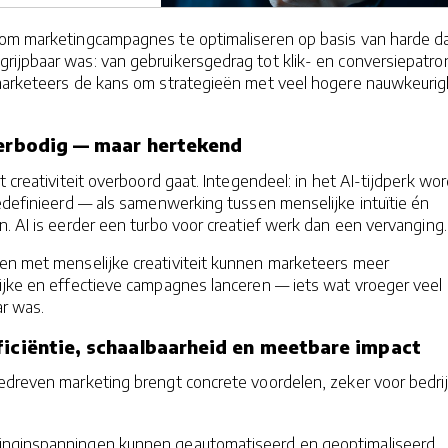
 om marketingcampagnes te optimaliseren op basis van harde da
rijpbaar was: van gebruikersgedrag tot klik- en conversiepatro
marketeers de kans om strategieën met veel hogere nauwkeurig
verbodig — maar hertekend
 creativiteit overboord gaat. Integendeel: in het AI-tijdperk wor
edefinieerd — als samenwerking tussen menselijke intuïtie én
. AI is eerder een turbo voor creatief werk dan een vervanging.
en met menselijke creativiteit kunnen marketeers meer
lijke en effectieve campagnes lanceren — iets wat vroeger veel
ar was.
ficiëntie, schaalbaarheid en meetbare impact
edreven marketing brengt concrete voordelen, zeker voor bedri
etinginspanningen kunnen geautomatiseerd en geoptimaliseerd