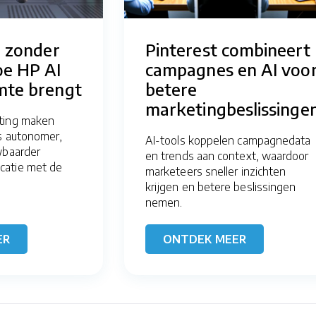
e zonder
Pinterest combineert
oe HP AI
campagnes en AI voo
mte brengt
betere
marketingbeslissinge
ting maken
s autonomer,
AI-tools koppelen campagnedata
wbaarder
en trends aan context, waardoor
atie met de
marketeers sneller inzichten
krijgen en betere beslissingen
nemen.
ER
ONTDEK MEER