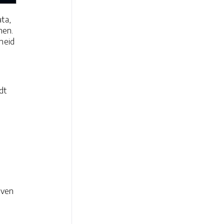
ta,
nen.
heid
dt
jven