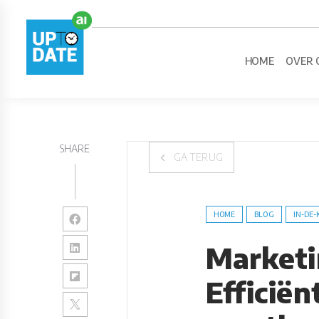
HOME
OVER 
SHARE
GA TERUG
HOME
BLOG
IN-DE-
Marketin
Efficiën