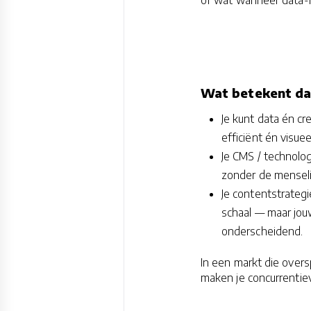
Wat betekent da
Je kunt data én c
efficiënt én visuee
Je CMS / technolog
zonder de menselij
Je contentstrateg
schaal — maar jouw 
onderscheidend.
In een markt die over
maken je concurrentie