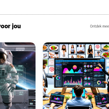
oor jou
Ontdek mee