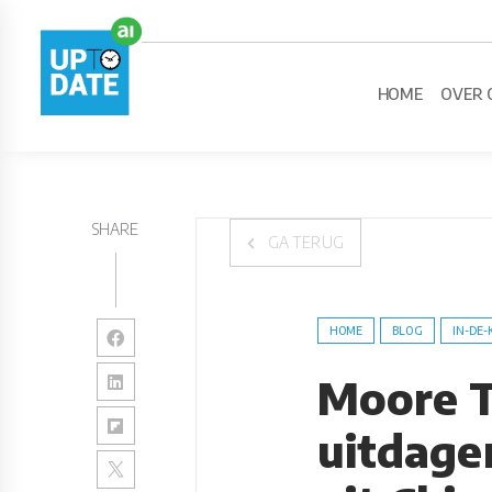
HOME
OVER 
SHARE
GA TERUG
HOME
BLOG
IN-DE-
Moore T
uitdage