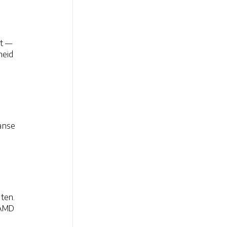
rt —
heid
aanse
ten.
 AMD