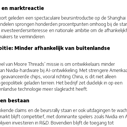
 en marktreactie
ort geleden een spectaculaire beursintroductie op de Shanghai
andelen sprongen honderden procentpunten omhoog bij de sta
 investeerdersinteresse en nationale ambitie om de afhankelijk
makers te verminderen.
itie: Minder afhankelijk van buitenlandse
eel van Moore Threads’ missie is om ontwikkelaars minder
van Nvidia-hardware bij AI-ontwikkeling. Met strengere Amerik
eavanceerde chips, vooral richting China, is dit niet alleen
eopolitiek geladen terrein. Het bedrijf zet duidelijk in op een
nlandse technologie meer slagkracht heeft.
ven bestaan
ende claims en de beursrally staan er ook uitdagingen te wach
markt blijft competitief, met dominante spelers zoals Nvidia en
ijven investeren in R&D. Bovendien blijft de toegang tot