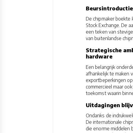
Beursintroductie
De chipmaker boekte k
Stock Exchange. De a
een teken van stevige
van buitenlandse chip
Strategische amb
hardware
Een belangrijk onderd
afhankelijk te maken 
exportbeperkingen op g
commercieel maar ook g
toekomst waarin binne
Uitdagingen blij
Ondanks de indrukwekk
De internationale chip
die enorme middelen bl