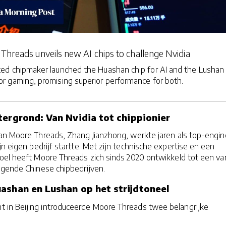
Threads unveils new AI chips to challenge Nvidia
ted chipmaker launched the Huashan chip for AI and the Lushan
for gaming, promising superior performance for both.
tergrond: Van Nvidia tot chippionier
an Moore Threads, Zhang Jianzhong, werkte jaren als top-engin
zijn eigen bedrijf startte. Met zijn technische expertise en een
doel heeft Moore Threads zich sinds 2020 ontwikkeld tot een va
ngende Chinese chipbedrijven.
ashan en Lushan op het strijdtoneel
 in Beijing introduceerde Moore Threads twee belangrijke