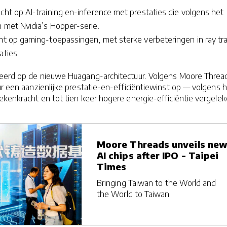
cht op AI-training en-inference met prestaties die volgens het
n met Nvidia’s Hopper-serie.
cht op gaming-toepassingen, met sterke verbeteringen in ray tr
aties.
seerd op de nieuwe Huagang-architectuur. Volgens Moore Threa
ur een aanzienlijke prestatie-en-efficiëntiewinst op — volgens 
ekenkracht en tot tien keer hogere energie-efficiëntie vergele
Moore Threads unveils ne
AI chips after IPO - Taipei
Times
Bringing Taiwan to the World and
the World to Taiwan