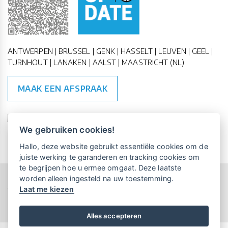
ANTWERPEN | BRUSSEL | GENK | HASSELT | LEUVEN | GEEL |
TURNHOUT | LANAKEN | AALST | MAASTRICHT (NL)
MAAK EEN AFSPRAAK
🇪🇺 🇧🇪
ESG Compliant
| 🇺🇳
SDG Doelen
We gebruiken cookies!
Vrijblijvende kennismaking?
Boek
Hallo, deze website gebruikt essentiële cookies om de
een persoonlijke demo.
juiste werking te garanderen en tracking cookies om
te begrijpen hoe u ermee omgaat. Deze laatste
worden alleen ingesteld na uw toestemming.
Copyright All Rights Reserved © 2015-2026 UP-TO-DATE
Laat me kiezen
Maandelijks gratis opleidingen
WebDesign
voor UP-TO-DATE Klanten:
Privacy & Cookies
Locations
Algemene Voorwaarden
Schrijf je nu in!
Alles accepteren