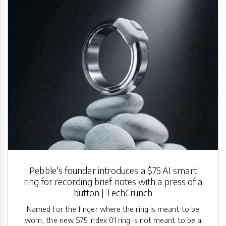
Pebble's founder introduces a $75 AI smart
ring for recording brief notes with a press of a
button | TechCrunch
Named for the finger where the ring is meant to be
worn, the new $75 Index 01 ring is not meant to be a