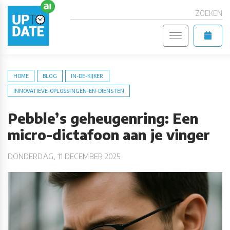
ZOEKEN
HOME
BLOG
IN-DE-KIJKER
INNOVATIEVE-OPLOSSINGEN-EN-DIENSTEN
Pebble’s geheugenring: Een
micro-dictafoon aan je vinger
DONDERDAG, 11 DECEMBER 2025