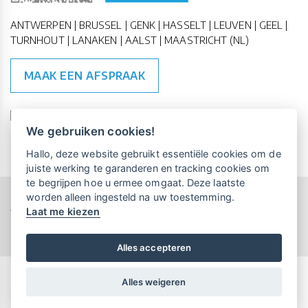
ANTWERPEN | BRUSSEL | GENK | HASSELT | LEUVEN | GEEL |
TURNHOUT | LANAKEN | AALST | MAASTRICHT (NL)
MAAK EEN AFSPRAAK
🇪🇺 🇧🇪
ESG Compliant
| 🇺🇳
SDG Doelen
We gebruiken cookies!
Vrijblijvende kennismaking?
Boek
Hallo, deze website gebruikt essentiële cookies om de
een persoonlijke demo.
juiste werking te garanderen en tracking cookies om
te begrijpen hoe u ermee omgaat. Deze laatste
worden alleen ingesteld na uw toestemming.
Copyright All Rights Reserved © 2015-2026 UP-TO-DATE
Laat me kiezen
WebDesign
Maandelijks gratis opleidingen
voor UP-TO-DATE Klanten:
Privacy & Cookies
Locations
Algemene Voorwaarden
Schrijf je nu in!
Alles accepteren
Alles weigeren