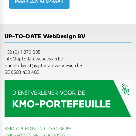
MAAK EEN AFSPRAAK
UP-TO-DATE WebDesign BV
+32 (0)11 870 835
info@uptodatewebdesign.be
klantendienst@uptodatewebdesign.be
BE 0568.498.489
KMO-OPLEIDING NR: DV.O236055
KMO-ADVIES NR: DV.A238916