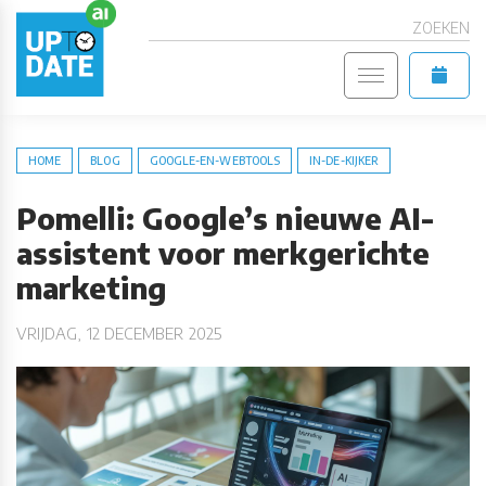
ZOEKEN
HOME
BLOG
GOOGLE-EN-WEBTOOLS
IN-DE-KIJKER
Pomelli: Google’s nieuwe AI-
assistent voor merkgerichte
marketing
VRIJDAG, 12 DECEMBER 2025