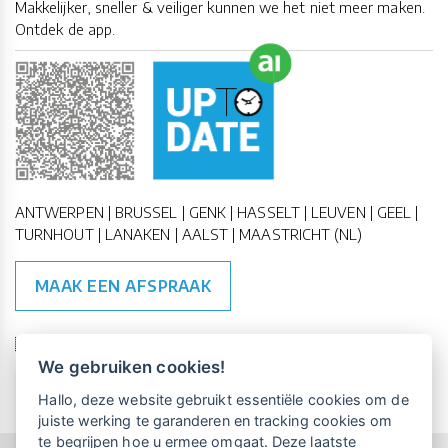
Makkelijker, sneller & veiliger kunnen we het niet meer maken.
Ontdek de app.
ANTWERPEN | BRUSSEL | GENK | HASSELT | LEUVEN | GEEL |
TURNHOUT | LANAKEN | AALST | MAASTRICHT (NL)
MAAK EEN AFSPRAAK
🇪🇺 🇧🇪
ESG Compliant
| 🇺🇳
SDG Doelen
We gebruiken cookies!
Vrijblijvende kennismaking?
Boek
Hallo, deze website gebruikt essentiële cookies om de
een persoonlijke demo.
juiste werking te garanderen en tracking cookies om
te begrijpen hoe u ermee omgaat. Deze laatste