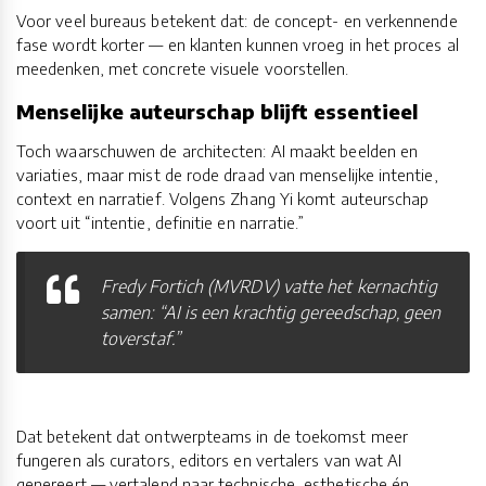
Voor veel bureaus betekent dat: de concept- en verkennende
fase wordt korter — en klanten kunnen vroeg in het proces al
meedenken, met concrete visuele voorstellen.
Menselijke auteurschap blijft essentieel
Toch waarschuwen de architecten: AI maakt beelden en
variaties, maar mist de rode draad van menselijke intentie,
context en narratief. Volgens Zhang Yi komt auteurschap
voort uit “intentie, definitie en narratie.”
Fredy Fortich (MVRDV) vatte het kernachtig
samen: “AI is een krachtig gereedschap, geen
toverstaf.”
Dat betekent dat ontwerpteams in de toekomst meer
fungeren als curators, editors en vertalers van wat AI
genereert — vertalend naar technische, esthetische én