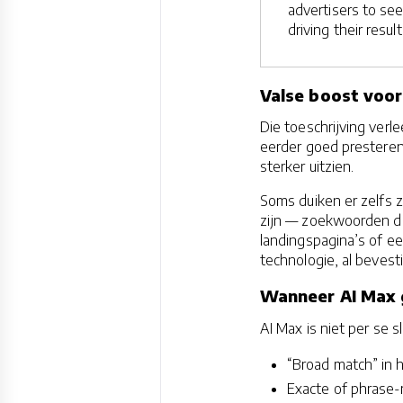
advertisers to see
driving their result
Valse boost voor
Die toeschrijving verl
eerder goed prestere
sterker uitzien.
Soms duiken er zelfs 
zijn — zoekwoorden d
landingspagina’s of e
technologie, al bevest
Wanneer AI Max 
AI Max is niet per se s
“Broad match” in h
Exacte of phrase