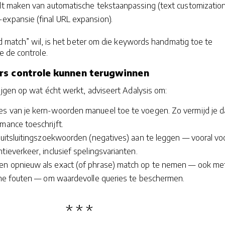
ilt maken van automatische tekstaanpassing (text customization
expansie (final URL expansion).
d match” wil, is het beter om die keywords handmatig toe te
 de controle.
rs controle kunnen terugwinnen
jgen op wat écht werkt, adviseert Adalysis om:
s van je kern-woorden manueel toe te voegen. Zo vermijd je d
rmance toeschrijft.
t uitsluitingszoekwoorden (negatives) aan te leggen — vooral vo
tieverkeer, inclusief spelingsvarianten.
en opnieuw als exact (of phrase) match op te nemen — ook me
sche fouten — om waardevolle queries te beschermen.