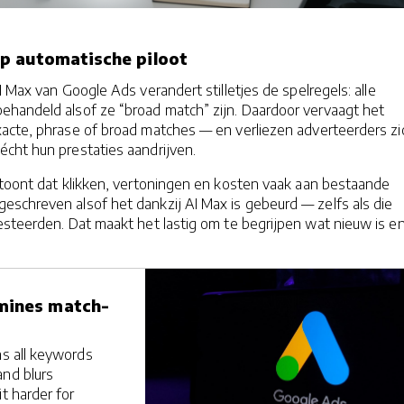
p automatische piloot
I Max van Google Ads verandert stilletjes de spelregels: alle
handeld alsof ze “broad match” zijn. Daardoor vervaagt het
acte, phrase of broad matches — en verliezen adverteerders zi
cht hun prestaties aandrijven.
 toont dat klikken, vertoningen en kosten vaak aan bestaande
schreven alsof het dankzij AI Max is gebeurd — zelfs als die
esteerden. Dat maakt het lastig om te begrijpen wat nieuw is e
mines match-
ns all keywords
and blurs
it harder for