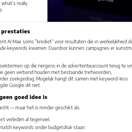
 what’s really
s.
 prestaties
eent AI Max soms “krediet” voor resultaten die in werkelijkheid d
nde keywords kwamen. Daardoor kunnen campagnes er kunstm
zoektermen op die nergens in de advertentieaccount terug te v
ie geen verband houden met bestaande trefwoorden,
erder zoekgedrag. Mogelijk hangt dit samen met keyword-less
igde Google dit niet.
geen goed idee is
lecht — maar het is minder geschikt als:
et verleden al tegenviel.
-match keywords onder budgetdruk staan.