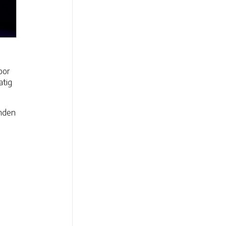
oor
atig
inden