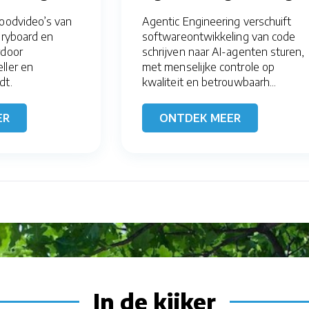
foodvideo’s van
Agentic Engineering verschuift
toryboard en
softwareontwikkeling van code
rdoor
schrijven naar AI-agenten sturen,
ller en
met menselijke controle op
dt.
kwaliteit en betrouwbaarh...
ER
ONTDEK MEER
In de kijker