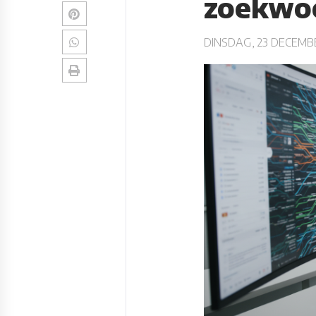
zoekwoo
DINSDAG, 23 DECEMB