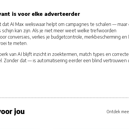
ant is voor elke adverteerder
t dat AI Max weliswaar helpt om campagnes te schalen — maar 
 schijn kan zijn. Als je niet meer weet welke trefwoorden
voor conversies, verlies je budgetcontrole, merkbescherming en
oei te meten.
perk van AI blijft inzicht in zoektermen, match types en correcte
el. Zonder dat — is automatisering eerder een blind vertrouwen
oor jou
Ontdek mee