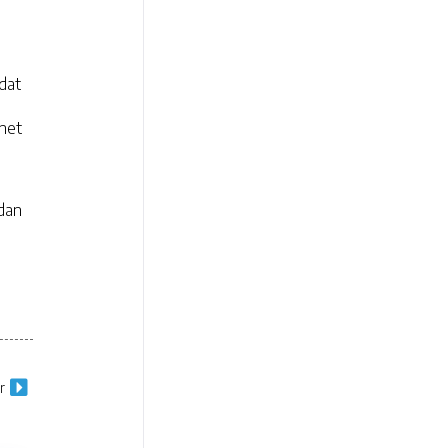
dat
 het
 dan
r