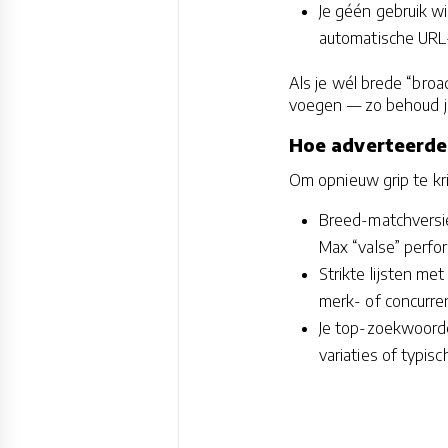
Je géén gebruik w
automatische URL-
Als je wél brede “broa
voegen — zo behoud je
Hoe adverteerde
Om opnieuw grip te kri
Breed-matchversie
Max “valse” perfo
Strikte lijsten me
merk- of concurren
Je top-zoekwoord
variaties of typi