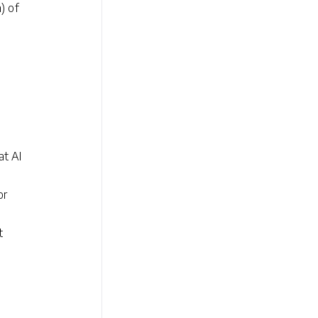
) of
at AI
or
t