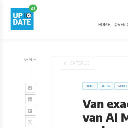
HOME
OVER 
SHARE
GA TERUG
HOME
BLOG
GOOGL
Van exa
van AI 