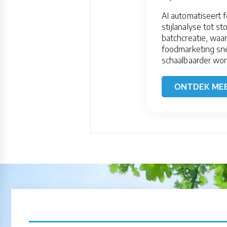
AI automatiseert 
stijlanalyse tot s
batchcreatie, waa
foodmarketing sne
schaalbaarder wor
ONTDEK ME