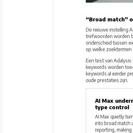
“Broad match” o
De nieuwe instelling A
trefwoorden worden be
onderscheid tussen ex
op welke zoektermen é
Een test van Adalysis
keywords worden toege
keywords al eerder pr
oude prestaties zijn.
AI Max under
type control
AI Max quietly tur
into broad match 
reporting, making 