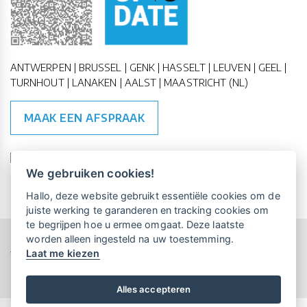
ANTWERPEN | BRUSSEL | GENK | HASSELT | LEUVEN | GEEL |
TURNHOUT | LANAKEN | AALST | MAASTRICHT (NL)
MAAK EEN AFSPRAAK
🇪🇺 🇧🇪
ESG Compliant
| 🇺🇳
SDG Doelen
We gebruiken cookies!
Vrijblijvende kennismaking?
Boek
Hallo, deze website gebruikt essentiële cookies om de
een persoonlijke demo.
juiste werking te garanderen en tracking cookies om
te begrijpen hoe u ermee omgaat. Deze laatste
worden alleen ingesteld na uw toestemming.
Copyright All Rights Reserved © 2015-2026 UP-TO-DATE
Laat me kiezen
Maandelijks gratis opleidingen
WebDesign
voor UP-TO-DATE Klanten:
Privacy & Cookies
Locations
Algemene Voorwaarden
Schrijf je nu in!
Alles accepteren