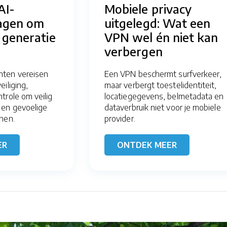
AI-
Mobiele privacy
agen om
uitgelegd: Wat een
 generatie
VPN wel én niet kan
verbergen
ten vereisen
Een VPN beschermt surfverkeer,
iliging,
maar verbergt toestelidentiteit,
trole om veilig
locatiegegevens, belmetadata en
 en gevoelige
dataverbruik niet voor je mobiele
nen.
provider.
ER
ONTDEK MEER