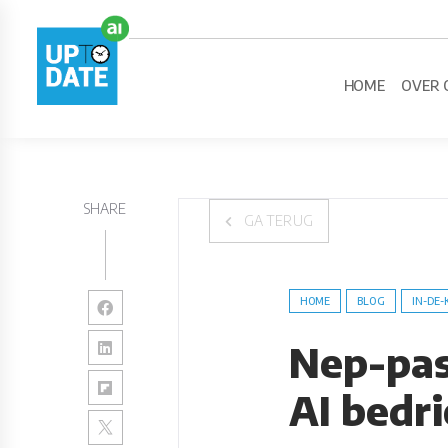
HOME
OVER 
SHARE
GA TERUG
HOME
BLOG
IN-DE-
Nep-pas
AI bedri