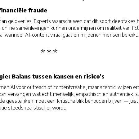
financiële fraude
r dan geldverlies. Experts waarschuwen dat dit soort deepfakes 
online samenlevingen kunnen ondermijnen om realiteit van fict
l wanneer AI-content viraal gaat en miljoenen mensen bereikt.
gie: Balans tussen kansen en risico’s
n AI voor outreach of contentcreatie, maar sceptici wijzen er
kan vervangen wat echt menselijk, empathisch en authentiek is.
 geestelijken moet een kritische blik behouden blijven — juist 
atie steeds realistischer wordt.