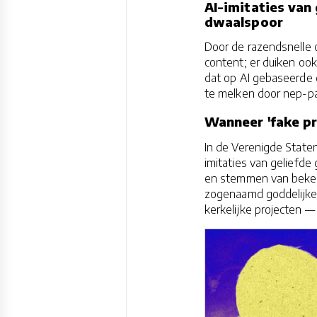
AI-imitaties van
dwaalspoor
Door de razendsnelle o
content; er duiken ook
dat op AI gebaseerde 
te melken door nep-pa
Wanneer 'fake pr
In de Verenigde State
imitaties van geliefd
en stemmen van beken
zogenaamd goddelijke 
kerkelijke projecten — 