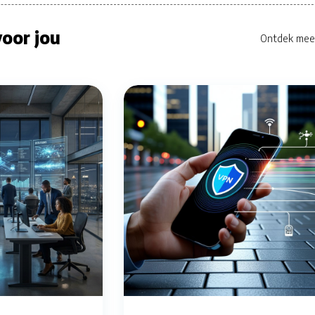
oor jou
Ontdek mee