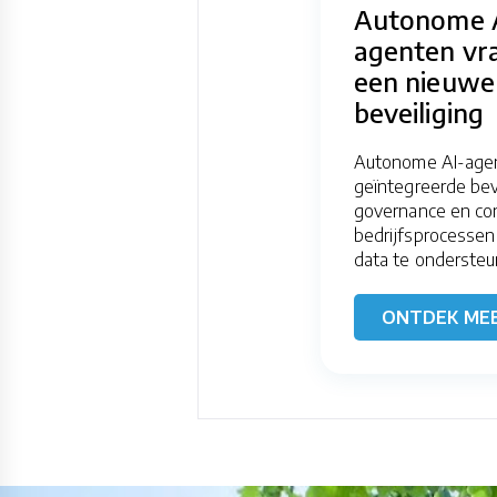
Autonome 
agenten vr
een nieuwe
beveiliging
Autonome AI-agen
geïntegreerde beve
governance en con
bedrijfsprocessen
data te ondersteu
ONTDEK ME