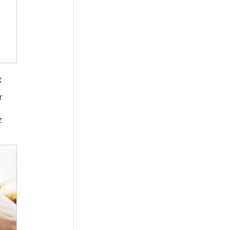
z
r
z