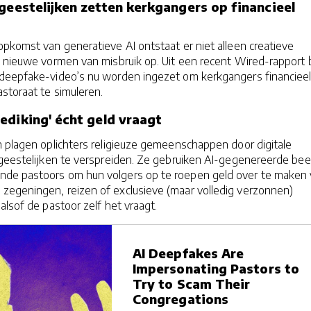
 geestelijken zetten kerkgangers op financieel
pkomst van generatieve AI ontstaat er niet alleen creatieve
 nieuwe vormen van misbruik op. Uit een recent Wired-rapport b
deepfake-video’s nu worden ingezet om kerkgangers financieel 
storaat te simuleren.
ediking' écht geld vraagt
n plagen oplichters religieuze gemeenschappen door digitale
e geestelijken te verspreiden. Ze gebruiken AI-gegenereerde be
de pastoors om hun volgers op te roepen geld over te maken 
zegeningen, reizen of exclusieve (maar volledig verzonnen)
alsof de pastoor zelf het vraagt.
AI Deepfakes Are
Impersonating Pastors to
Try to Scam Their
Congregations