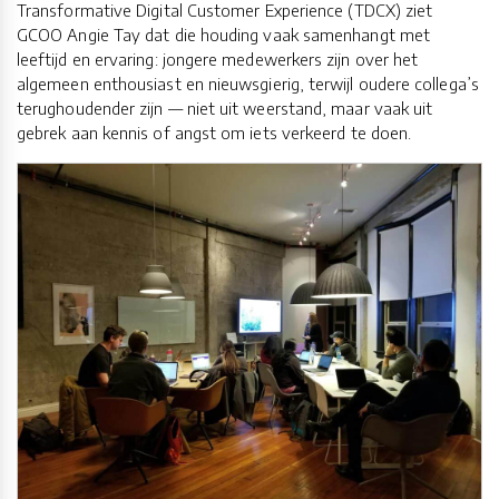
Transformative Digital Customer Experience (TDCX) ziet
GCOO Angie Tay dat die houding vaak samenhangt met
leeftijd en ervaring: jongere medewerkers zijn over het
algemeen enthousiast en nieuwsgierig, terwijl oudere collega’s
terughoudender zijn — niet uit weerstand, maar vaak uit
gebrek aan kennis of angst om iets verkeerd te doen.