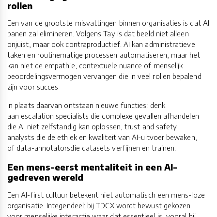
rollen
Een van de grootste misvattingen binnen organisaties is dat AI
banen zal elimineren. Volgens Tay is dat beeld niet alleen
onjuist, maar ook contraproductief. AI kan administratieve
taken en routinematige processen automatiseren, maar het
kan niet de empathie, contextuele nuance of menselijk
beoordelingsvermogen vervangen die in veel rollen bepalend
zijn voor succes
In plaats daarvan ontstaan nieuwe functies: denk
aan escalation specialists die complexe gevallen afhandelen
die AI niet zelfstandig kan oplossen, trust and safety
analysts die de ethiek en kwaliteit van AI-uitvoer bewaken,
of data-annotatorsdie datasets verfijnen en trainen.
Een mens-eerst mentaliteit in een AI-
gedreven wereld
Een AI-first cultuur betekent niet automatisch een mens-loze
organisatie. Integendeel: bij TDCX wordt bewust gekozen
voor menselijke interactie waar dat essentieel is, vooral bij