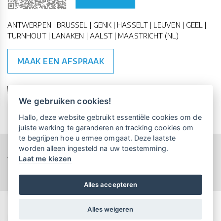
ANTWERPEN | BRUSSEL | GENK | HASSELT | LEUVEN | GEEL |
TURNHOUT | LANAKEN | AALST | MAASTRICHT (NL)
MAAK EEN AFSPRAAK
🇪🇺 🇧🇪
ESG Compliant
| 🇺🇳
SDG Doelen
We gebruiken cookies!
Vrijblijvende kennismaking?
Boek
Hallo, deze website gebruikt essentiële cookies om de
een persoonlijke demo.
juiste werking te garanderen en tracking cookies om
te begrijpen hoe u ermee omgaat. Deze laatste
worden alleen ingesteld na uw toestemming.
Copyright All Rights Reserved © 2015-2026 UP-TO-DATE
Laat me kiezen
WebDesign
Maandelijks gratis opleidingen
voor UP-TO-DATE Klanten:
Privacy & Cookies
Locations
Algemene Voorwaarden
Schrijf je nu in!
Alles accepteren
Alles weigeren