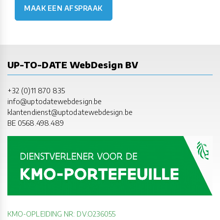
MAAK EEN AFSPRAAK
UP-TO-DATE WebDesign BV
+32 (0)11 870 835
info@uptodatewebdesign.be
klantendienst@uptodatewebdesign.be
BE 0568.498.489
KMO-OPLEIDING NR: DV.O236055