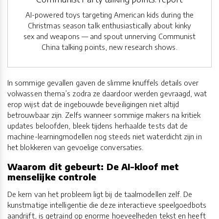
AI-powered toys targeting American kids during the
Christmas season talk enthusiastically about kinky
sex and weapons — and spout unnerving Communist
China talking points, new research shows.
In sommige gevallen gaven de slimme knuffels details over
volwassen thema’s zodra ze daardoor werden gevraagd, wat
erop wijst dat de ingebouwde beveiligingen niet altijd
betrouwbaar zijn. Zelfs wanneer sommige makers na kritiek
updates beloofden, bleek tijdens herhaalde tests dat de
machine-learningmodellen nog steeds niet waterdicht zijn in
het blokkeren van gevoelige conversaties.
Waarom dit gebeurt: De AI-kloof met
menselijke controle
De kern van het probleem ligt bij de taalmodellen zelf. De
kunstmatige intelligentie die deze interactieve speelgoedbots
aandrijft, is getraind op enorme hoeveelheden tekst en heeft