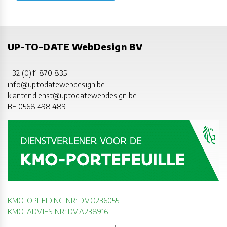
UP-TO-DATE WebDesign BV
+32 (0)11 870 835
info@uptodatewebdesign.be
klantendienst@uptodatewebdesign.be
BE 0568.498.489
KMO-OPLEIDING NR: DV.O236055
KMO-ADVIES NR: DV.A238916