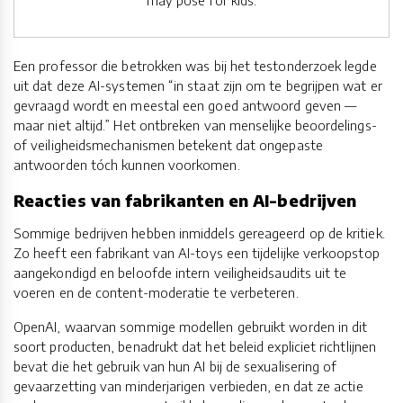
may pose for kids.
Een professor die betrokken was bij het testonderzoek legde
uit dat deze AI-systemen “in staat zijn om te begrijpen wat er
gevraagd wordt en meestal een goed antwoord geven —
maar niet altijd.” Het ontbreken van menselijke beoordelings-
of veiligheidsmechanismen betekent dat ongepaste
antwoorden tóch kunnen voorkomen.
Reacties van fabrikanten en AI-bedrijven
Sommige bedrijven hebben inmiddels gereageerd op de kritiek.
Zo heeft een fabrikant van AI-toys een tijdelijke verkoopstop
aangekondigd en beloofde intern veiligheidsaudits uit te
voeren en de content-moderatie te verbeteren.
OpenAI, waarvan sommige modellen gebruikt worden in dit
soort producten, benadrukt dat het beleid expliciet richtlijnen
bevat die het gebruik van hun AI bij de sexualisering of
gevaarzetting van minderjarigen verbieden, en dat ze actie