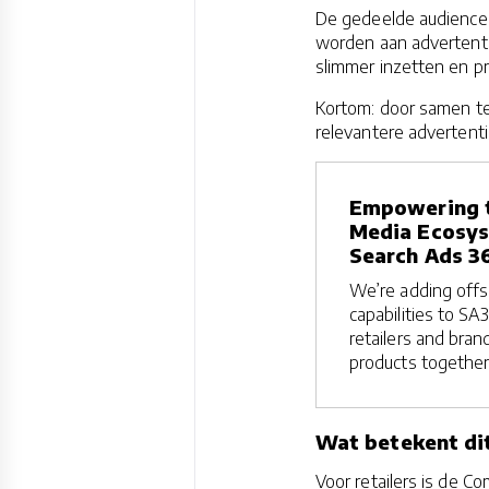
De gedeelde audience
worden aan advertent
slimmer inzetten en pr
Kortom: door samen t
relevantere advertenti
Empowering t
Media Ecosy
Search Ads 3
We’re adding offsi
capabilities to SA
retailers and bran
products together
Wat betekent dit
Voor retailers is de C