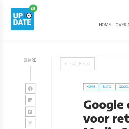
HOME
OVER 
SHARE
GA TERUG
HOME
BLOG
GOOGL
Google 
voor re