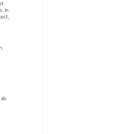
et
. In
est,
en.
als
.