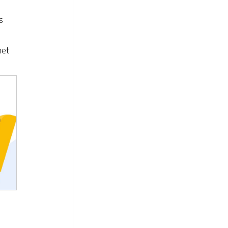
s
met