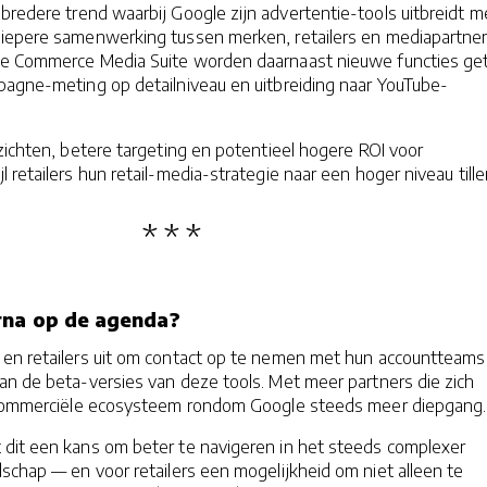
bredere trend waarbij Google zijn advertentie-tools uitbreidt m
iepere samenwerking tussen merken, retailers en mediapartners
de Commerce Media Suite worden daarnaast nieuwe functies get
pagne-meting op detailniveau en uitbreiding naar YouTube-
zichten, betere targeting en potentieel hogere ROI voor
 retailers hun retail-media-strategie naar een hoger niveau till
rna op de agenda?
en retailers uit om contact op te nemen met hun accountteams 
an de beta-versies van deze tools. Met meer partners die zich
t commerciële ecosysteem rondom Google steeds meer diepgang
dit een kans om beter te navigeren in het steeds complexer
schap — en voor retailers een mogelijkheid om niet alleen te