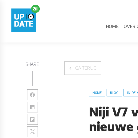
HOME
OVER 
SHARE
GA TERUG
HOME
BLOG
IN-DE-
Niji V7
nieuwe 