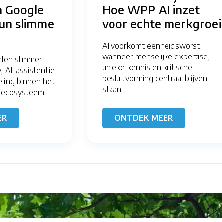
 Google
Hoe WPP AI inzet
hun slimme
voor echte merkgroei
AI voorkomt eenheidsworst
wanneer menselijke expertise,
rden slimmer
unieke kennis en kritische
, AI-assistentie
besluitvorming centraal blijven
ling binnen het
staan.
necosysteem.
ER
ONTDEK MEER