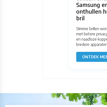
Samsung en
onthullen 
bril
Slimme brillen wo
met betere privacy
en naadloze koppe
bredere apparate
ONTDEK ME