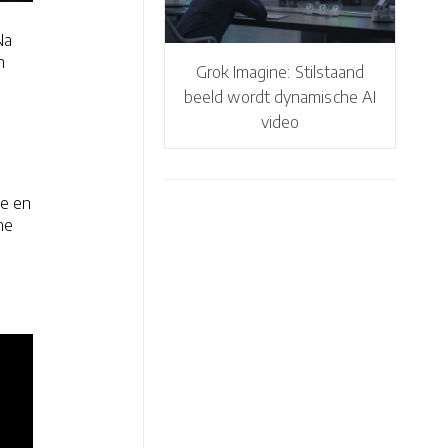
Na
n
Grok Imagine: Stilstaand
beeld wordt dynamische AI
video
ke en
ne