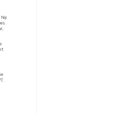
Niji
ies.
r,
ge
rt
ie
7,
l
.