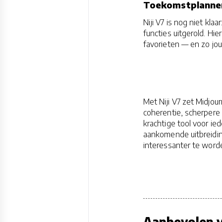
Toekomstplannen
Niji V7 is nog niet kla
functies uitgerold. Hi
favorieten — en zo jo
Met Niji V7 zet Midjo
coherentie, scherpere
krachtige tool voor ie
aankomende uitbreidin
interessanter te word
Aanbevolen v