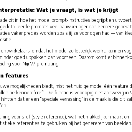
erpretatie: Wat je vraagt, is wat je krijgt
de zit in hoe het model prompt-instructies begrijpt en uitvoert. 
n gedetailleerde prompts veel nauwkeuriger dan eerdere generat
eaties vaker precies worden zoals jij ze voor ogen had — van kleu
ositie.
ntwikkelaars: omdat het model zo letterlijk werkt, kunnen va
s minder goed uitpakken dan voorheen. Daarom komt er binnenko
iding voor Niji V7-prompting.
en features
euwe mogelijkheden biedt, mist het huidige model één feature d
en herkennen: ‘cref’. Die functie is voorlopig niet aanwezig in V
intten dat er een “speciale verrassing” in de maak is die dit za
fen.
ning voor sref (style reference), wat het makkelijker maakt om
artistieke referenties te gebruiken bij het genereren van beelden