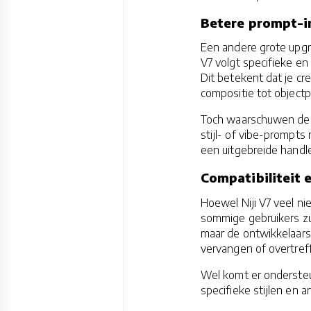
Betere prompt-int
Een andere grote upgra
V7 volgt specifieke e
Dit betekent dat je cr
compositie tot objectp
Toch waarschuwen de o
stijl- of vibe-prompt
een uitgebreide handle
Compatibiliteit 
Hoewel Niji V7 veel ni
sommige gebruikers zull
maar de ontwikkelaars h
vervangen of overtref
Wel komt er ondersteu
specifieke stijlen en 