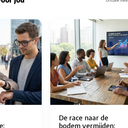
Ontdek mee
De race naar de
e:
bodem vermijden: