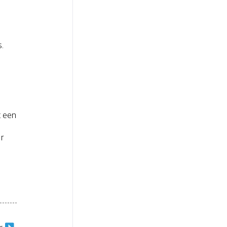
s.
t een
r