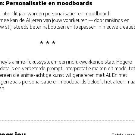
: Personalisatie en moodboards
ar: later dit jaar worden personalisatie- en moodboard-
ermee kan de AI leren van jouw voorkeuren — door rankings en
uw stijl steeds beter nabootsen en toepassen in nieuwe creatie
urney’s anime-fokussysteem een indrukwekkende stap. Hogere
 details en verbeterde prompt-interpretatie maken dit model to
dereen die anime-achtige kunst wil genereren met AI. En met
gen zoals personalisatie en moodboards belooft het alleen maa
en.
oor jou