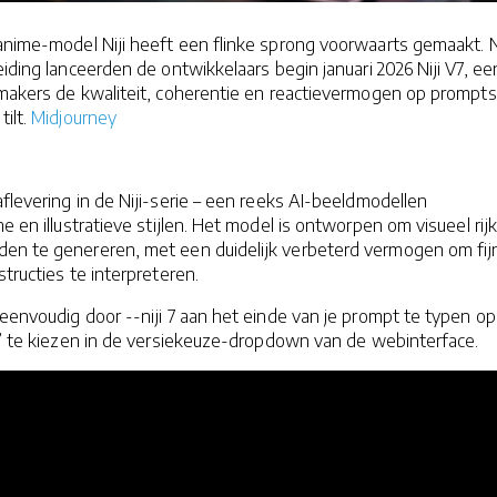
 anime-model Niji heeft een flinke sprong voorwaarts gemaakt. 
eiding lanceerden de ontwikkelaars begin januari 2026 Niji V7, ee
 makers de kwaliteit, coherentie en reactievermogen op prompts
tilt.
Midjourney
aflevering in de Niji-serie – een reeks AI-beeldmodellen
e en illustratieve stijlen. Het model is ontworpen om visueel rij
en te genereren, met een duidelijk verbeterd vermogen om fij
structies te interpreteren.
 eenvoudig door --niji 7 aan het einde van je prompt te typen op
 7” te kiezen in de versiekeuze-dropdown van de webinterface.