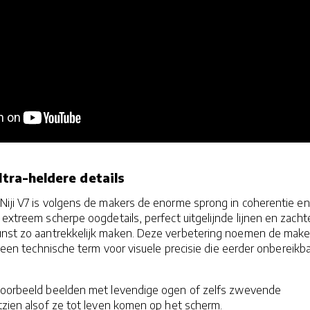
Ultra-heldere details
Niji V7 is volgens de makers de enorme sprong in coherentie en
 extreem scherpe oogdetails, perfect uitgelijnde lijnen en zacht
unst zo aantrekkelijk maken. Deze verbetering noemen de make
 — een technische term voor visuele precisie die eerder onbereikb
jvoorbeeld beelden met levendige ogen of zelfs zwevende
itzien alsof ze tot leven komen op het scherm.