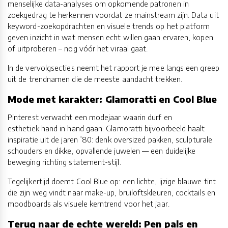
menselijke data-analyses om opkomende patronen in
zoekgedrag te herkennen voordat ze mainstream zijn. Data uit
keyword-zoekopdrachten en visuele trends op het platform
geven inzicht in wat mensen echt willen gaan ervaren, kopen
of uitproberen – nog vóór het viraal gaat.
In de vervolgsecties neemt het rapport je mee langs een greep
uit de trendnamen die de meeste aandacht trekken.
Mode met karakter: Glamoratti en Cool Blue
Pinterest verwacht een modejaar waarin durf en
esthetiek hand in hand gaan. Glamoratti bijvoorbeeld haalt
inspiratie uit de jaren ’80: denk oversized pakken, sculpturale
schouders en dikke, opvallende juwelen — een duidelijke
beweging richting statement-stijl.
Tegelijkertijd doemt Cool Blue op: een lichte, ijzige blauwe tint
die zijn weg vindt naar make-up, bruiloftskleuren, cocktails en
moodboards als visuele kerntrend voor het jaar.
Terug naar de echte wereld: Pen pals en