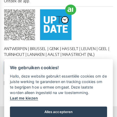
Ontdek de app.
ANTWERPEN | BRUSSEL | GENK | HASSELT | LEUVEN | GEEL |
TURNHOUT | LANAKEN | AALST | MAASTRICHT (NL)
We gebruiken cookies!
MAAK EEN AFSPRAAK
Vrijblijvende kennismaking?
Boek
Hallo, deze website gebruikt essentiële cookies om de
een persoonlijke demo.
juiste werking te garanderen en tracking cookies om
🇪🇺 🇧🇪
ESG Compliant
| 🇺🇳
SDG Doelen
te begrijpen hoe u ermee omgaat. Deze laatste
worden alleen ingesteld na uw toestemming.
Laat me kiezen
Maandelijks gratis opleidingen
voor UP-TO-DATE Klanten:
Schrijf je nu in!
Alles accepteren
Copyright All Rights Reserved © 2015-2026 UP-TO-DATE