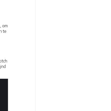
s, om
n te
itch
ijnd