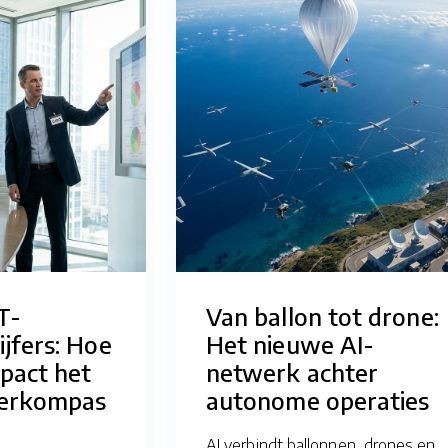
T-
Van ballon tot drone:
jfers: Hoe
Het nieuwe AI-
mpact het
netwerk achter
berkompas
autonome operaties
AI verbindt ballonnen, drones en