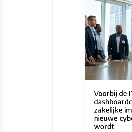
Voorbij de I
dashboardci
zakelijke i
nieuwe cy
wordt