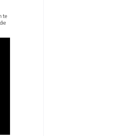
l
n te
die