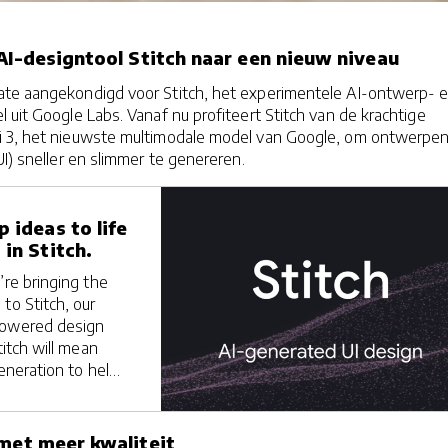
 AI-designtool Stitch naar een nieuw niveau
te aangekondigd voor Stitch, het experimentele AI-ontwerp- 
 uit Google Labs. Vanaf nu profiteert Stitch van de krachtige
i 3, het nieuwste multimodale model van Google, om ontwerpe
UI) sneller en slimmer te genereren.
 ideas to life
 in Stitch.
’re bringing the
to Stitch, our
powered design
titch will mean
generation to hel…
 met meer kwaliteit