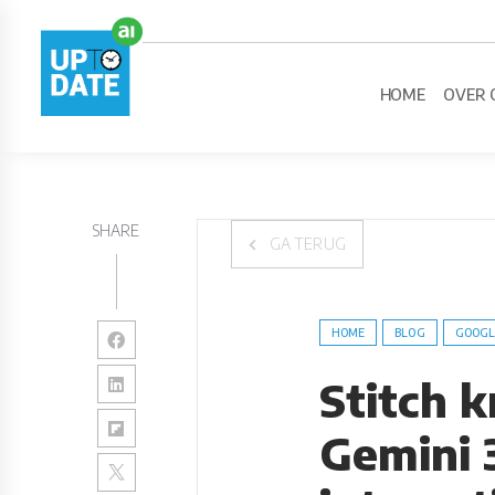
HOME
OVER 
SHARE
GA TERUG
HOME
BLOG
GOOGL
Stitch 
Gemini 