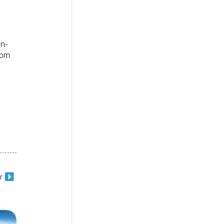
gn-
 om
r