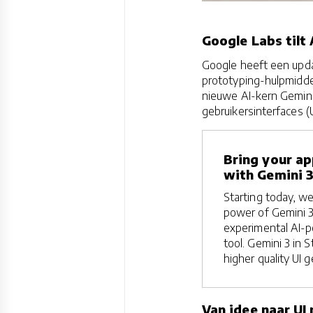
Google Labs tilt
Google heeft een upda
prototyping-hulpmiddel
nieuwe AI-kern Gemin
gebruikersinterfaces (
Bring your app
with Gemini 3
Starting today, we
power of Gemini 3 
experimental AI-
tool. Gemini 3 in S
higher quality UI 
Van idee naar UI