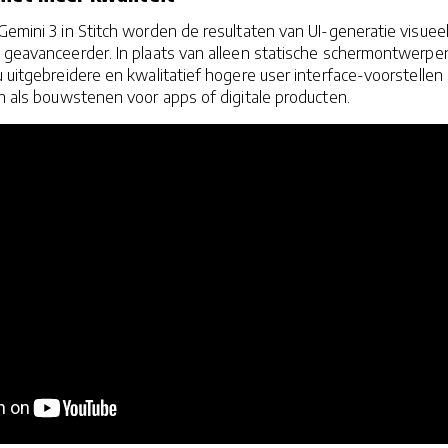
Gemini 3 in Stitch worden de resultaten van UI-generatie visuee
h geavanceerder. In plaats van alleen statische schermontwerpe
u uitgebreidere en kwalitatief hogere user interface-voorstellen 
en als bouwstenen voor apps of digitale producten.