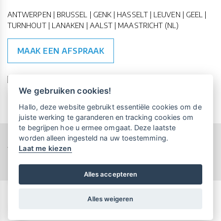
ANTWERPEN | BRUSSEL | GENK | HASSELT | LEUVEN | GEEL |
TURNHOUT | LANAKEN | AALST | MAASTRICHT (NL)
MAAK EEN AFSPRAAK
🇪🇺 🇧🇪
ESG Compliant
| 🇺🇳
SDG Doelen
We gebruiken cookies!
Vrijblijvende kennismaking?
Boek
Hallo, deze website gebruikt essentiële cookies om de
een persoonlijke demo.
juiste werking te garanderen en tracking cookies om
te begrijpen hoe u ermee omgaat. Deze laatste
worden alleen ingesteld na uw toestemming.
Copyright All Rights Reserved © 2015-2026 UP-TO-DATE
Laat me kiezen
WebDesign
Maandelijks gratis opleidingen
voor UP-TO-DATE Klanten:
Privacy & Cookies
Locations
Algemene Voorwaarden
Schrijf je nu in!
Alles accepteren
Alles weigeren