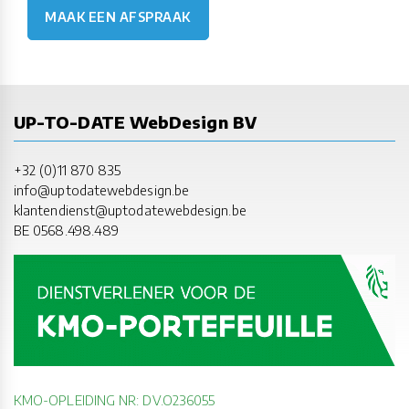
MAAK EEN AFSPRAAK
UP-TO-DATE WebDesign BV
+32 (0)11 870 835
info@uptodatewebdesign.be
klantendienst@uptodatewebdesign.be
BE 0568.498.489
KMO-OPLEIDING NR: DV.O236055