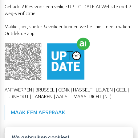
Gehackt? Kies voor een veilige UP-TO-DATE AI Website met 2-
weg-verificatie
Makkelijker, sneller & veiliger kunnen we het niet meer maken.
Ontdek de app.
ANTWERPEN | BRUSSEL | GENK | HASSELT | LEUVEN | GEEL |
TURNHOUT | LANAKEN | AALST | MAASTRICHT (NL)
MAAK EEN AFSPRAAK
🇪🇺 🇧🇪
ESG Compliant
| 🇺🇳
SDG Doelen
We gebruiken cookies!