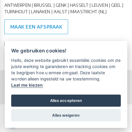
ANTWERPEN | BRUSSEL | GENK | HASSELT | LEUVEN | GEEL |
TURNHOUT | LANAKEN | AALST | MAASTRICHT (NL)
MAAK EEN AFSPRAAK
🇪🇺 🇧🇪
ESG Compliant
| 🇺🇳
SDG Doelen
We gebruiken cookies!
Vrijblijvende kennismaking?
Boek
Hallo, deze website gebruikt essentiële cookies om de
een persoonlijke demo.
juiste werking te garanderen en tracking cookies om
te begrijpen hoe u ermee omgaat. Deze laatste
worden alleen ingesteld na uw toestemming.
Copyright All Rights Reserved © 2015-2026 UP-TO-DATE
Laat me kiezen
Maandelijks gratis opleidingen
WebDesign
voor UP-TO-DATE Klanten:
Privacy & Cookies
Locations
Algemene Voorwaarden
Schrijf je nu in!
Alles accepteren
Alles weigeren