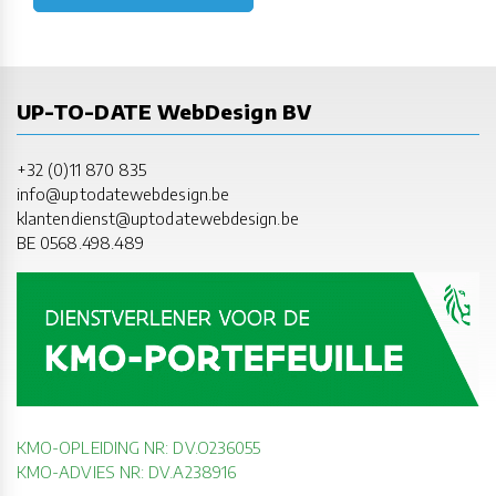
UP-TO-DATE WebDesign BV
+32 (0)11 870 835
info@uptodatewebdesign.be
klantendienst@uptodatewebdesign.be
BE 0568.498.489
KMO-OPLEIDING NR: DV.O236055
KMO-ADVIES NR: DV.A238916