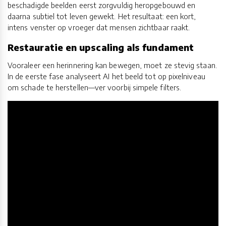
beschadigde beelden eerst zorgvuldig heropgebouwd en
daarna subtiel tot leven gewekt. Het resultaat: een kort,
intens venster op vroeger dat mensen zichtbaar raakt.
Restauratie en upscaling als fundament
Vooraleer een herinnering kan bewegen, moet ze stevig staan.
In de eerste fase analyseert AI het beeld tot op pixelniveau
om schade te herstellen—ver voorbij simpele filters.