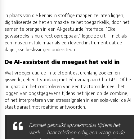
In plaats van die kennis in stoffige mappen te laten liggen,
digitaliseerde ze het en maakte ze het toegankelijk, door het
samen te brengen in een AI-gestuurde interface. “Elke
gewasreeks is nu direct oproepbaar,” legde ze uit — niet als
een museumstuk, maar als een levend instrument dat de
dagelijkse beslissingen ondersteunt.
De AI-assistent die meegaat het veld in
Wat vroeger duurde in telefoontjes, urenlang zoeken en
giswerk, gebeurt vandaag met één vraag aan ChatGPT. Of het
nu gaat om het controleren van een tractoronderdeel, het
loggen van oogstgegevens tijdens het rijden op de combine,
of het interpreteren van stresssignalen in een soja-veld: de AI
staat paraat met realtime antwoorden.
Rachael gebruikt spraakmodus tijdens het
werk — haar telefoon erbij, een vraag, en de