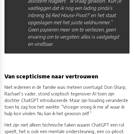
assistent reageert. “Ik vraag gewoon: ‘Kun je
vastleggen dat ik nog een lading pinda’s
inbreng bij Red House Pivot?’ en het staat
opgeslagen met het juiste veldnummer.”
Geen papieren meer om te verliezen, geen
ervaring om te vergeten: alles is vastgelegd
en vindbaar.
Van scepticisme naar vertrouwen
Niet iedereen in de familie was meteen overtuigd. Don Sharp,
Rachael’s vader, stond sceptisch tegenover AI toen zijn
dochter ChatGPT introduceerde. Maar zijn houding veranderde
toen hij zag hoe het werkte: “Vroeger vroeg ik me af waar ik
hulp kon vinden. Nu kan ik het gewoon zelf.”
Het zijn niet alleen technische taken waarin ChatGPT een rol
speelt; het is ook een mentale ondersteuning, een co-piloot