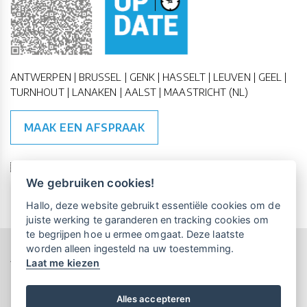
ANTWERPEN | BRUSSEL | GENK | HASSELT | LEUVEN | GEEL |
TURNHOUT | LANAKEN | AALST | MAASTRICHT (NL)
MAAK EEN AFSPRAAK
🇪🇺 🇧🇪
ESG Compliant
| 🇺🇳
SDG Doelen
We gebruiken cookies!
Vrijblijvende kennismaking?
Boek
Hallo, deze website gebruikt essentiële cookies om de
een persoonlijke demo.
juiste werking te garanderen en tracking cookies om
te begrijpen hoe u ermee omgaat. Deze laatste
worden alleen ingesteld na uw toestemming.
Copyright All Rights Reserved © 2015-2026 UP-TO-DATE
Laat me kiezen
WebDesign
Maandelijks gratis opleidingen
voor UP-TO-DATE Klanten:
Privacy & Cookies
Locations
Algemene Voorwaarden
Schrijf je nu in!
Alles accepteren