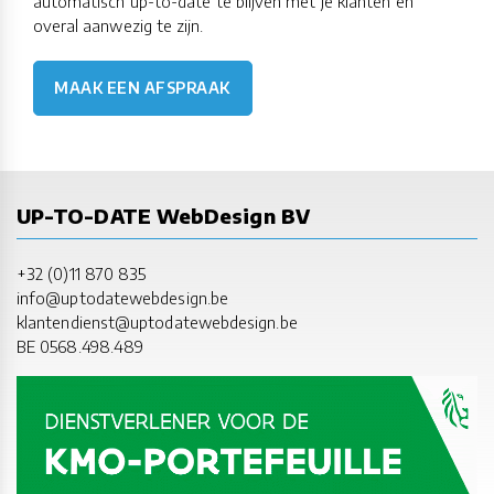
automatisch up-to-date te blijven met je klanten en
overal aanwezig te zijn.
MAAK EEN AFSPRAAK
UP-TO-DATE WebDesign BV
+32 (0)11 870 835
info@uptodatewebdesign.be
klantendienst@uptodatewebdesign.be
BE 0568.498.489