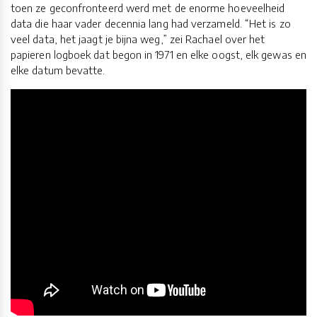
toen ze geconfronteerd werd met de enorme hoeveelheid
data die haar vader decennia lang had verzameld. “Het is zo
veel data, het jaagt je bijna weg,” zei Rachael over het
papieren logboek dat begon in 1971 en elke oogst, elk gewas en
elke datum bevatte.