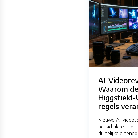
AI-Videorev
Waarom de
Higgsfield
regels vera
Nieuwe AI-videou
benadrukken het 
duidelijke eigend