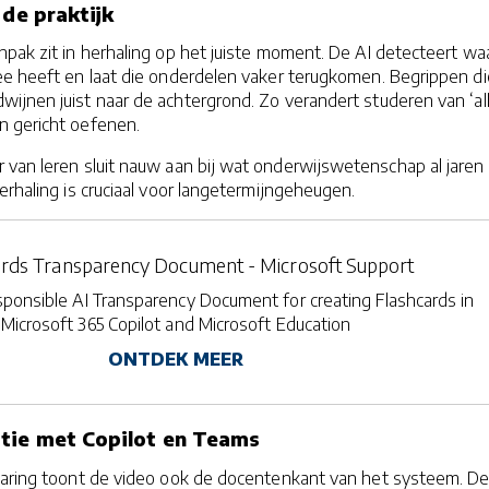
 de praktijk
pak zit in herhaling op het juiste moment. De AI detecteert wa
ee heeft en laat die onderdelen vaker terugkomen. Begrippen di
ijnen juist naar de achtergrond. Zo verandert studeren van ‘al
 gericht oefenen.
 van leren sluit nauw aan bij wat onderwijswetenschap al jaren
erhaling is cruciaal voor langetermijngeheugen.
ards Transparency Document - Microsoft Support
ponsible AI Transparency Document for creating Flashcards in
Microsoft 365 Copilot and Microsoft Education
ONTDEK MEER
tie met Copilot en Teams
varing toont de video ook de docentenkant van het systeem. D