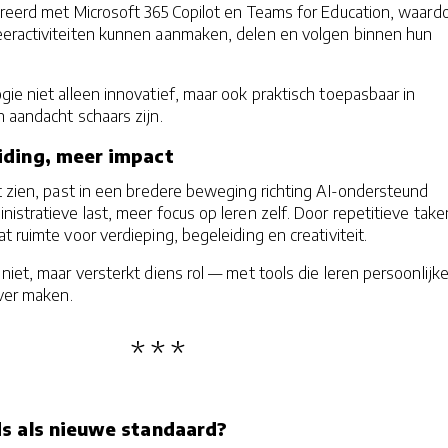
greerd met Microsoft 365 Copilot en Teams for Education, waard
eractiviteiten kunnen aanmaken, delen en volgen binnen hun
ie niet alleen innovatief, maar ook praktisch toepasbaar in
n aandacht schaars zijn.
iding, meer impact
t zien, past in een bredere beweging richting AI-ondersteund
nistratieve last, meer focus op leren zelf. Door repetitieve take
t ruimte voor verdieping, begeleiding en creativiteit.
niet, maar versterkt diens rol — met tools die leren persoonlijke
ever maken.
s als nieuwe standaard?