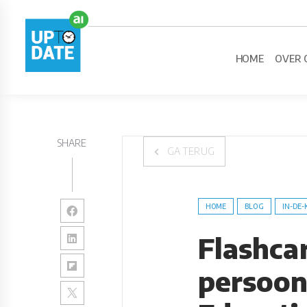
HOME
OVER 
SHARE
GA TERUG
HOME
BLOG
IN-DE-
Flashcar
persoonl