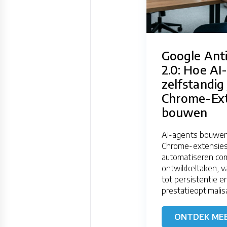
Google Anti
2.0: Hoe AI
zelfstandig 
Chrome-Ext
bouwen
AI-agents bouwen
Chrome-extensie
automatiseren co
ontwikkeltaken, 
tot persistentie e
prestatieoptimalisa
ONTDEK ME