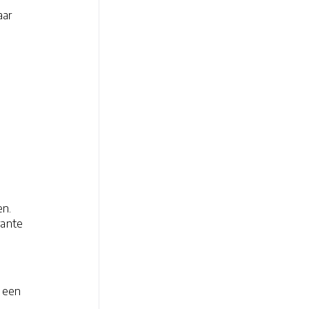
aar
en.
rante
p een