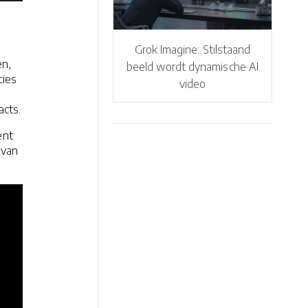
Grok Imagine: Stilstaand
en,
beeld wordt dynamische AI
cies
video
acts.
ent
 van