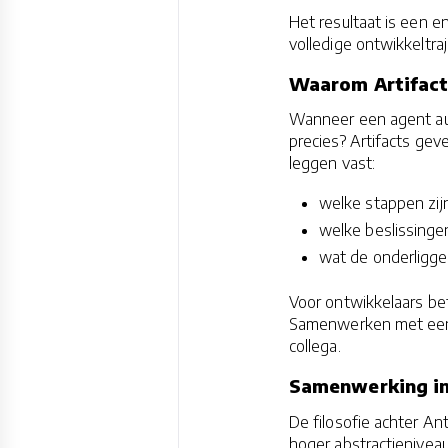
Het resultaat is een e
volledige ontwikkeltra
Waarom Artifact
Wanneer een agent aut
precies? Artifacts ge
leggen vast:
welke stappen zi
welke beslissinge
wat de onderligge
Voor ontwikkelaars bet
Samenwerken met een a
collega.
Samenwerking in 
De filosofie achter An
hoger abstractienivea