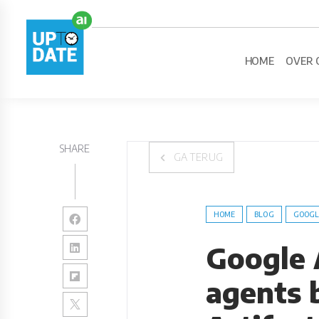
HOME
OVER 
SHARE
GA TERUG
HOME
BLOG
GOOGL
Google 
agents b