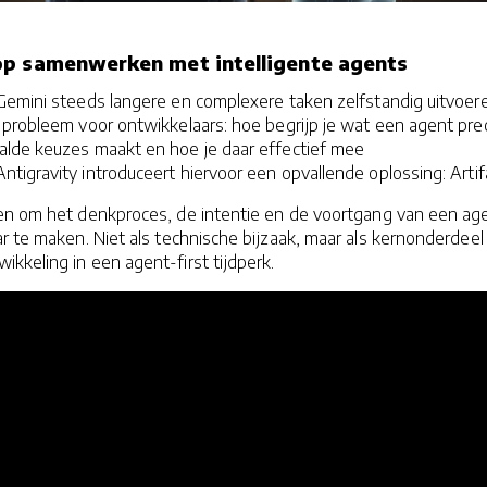
op samenwerken met intelligente agents
Gemini steeds langere en complexere taken zelfstandig uitvoer
 probleem voor ontwikkelaars: hoe begrijp je wat een agent pre
alde keuzes maakt en hoe je daar effectief mee
igravity introduceert hiervoor een opvallende oplossing: Artif
pen om het denkproces, de intentie en de voortgang van een ag
r te maken. Niet als technische bijzaak, maar als kernonderdeel
keling in een agent-first tijdperk.