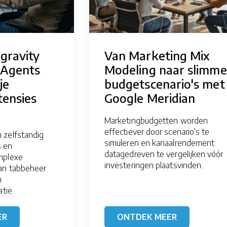
gravity
Van Marketing Mix
-Agents
Modeling naar slimme
je
budgetscenario's met
ensies
Google Meridian
Marketingbudgetten worden
effectiever door scenario’s te
 zelfstandig
simuleren en kanaalrendement
s en
datagedreven te vergelijken vóór
mplexe
investeringen plaatsvinden.
van tabbeheer
n
tie.
ER
ONTDEK MEER