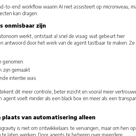
nd-to-end workflow waarin AI niet assisteert op microniveau, m
jecten kan dragen.
s onmisbaar zijn
onoom werkt, ontstaat al snel de vraag: wat gebeurt hier
ven antwoord door het werk van de agent tastbaar te maken. Ze
jn genomen
n zijn gemaakt
nde intentie was
ekent dit meer controle, beter inzicht en vooral meer vertrouw
gent voelt minder als een black box en meer als een transpa
plaats van automatisering alleen
tigravity is niet om ontwikkelaars te vervangen, maar om hen o
u te laten werken. Door agents te beheren over meerdere