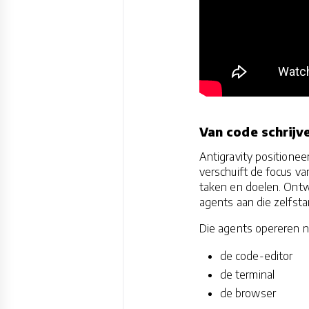
Van code schrijv
Antigravity positionee
verschuift de focus v
taken en doelen. Ontwi
agents aan die zelfst
Die agents opereren n
de code-editor
de terminal
de browser