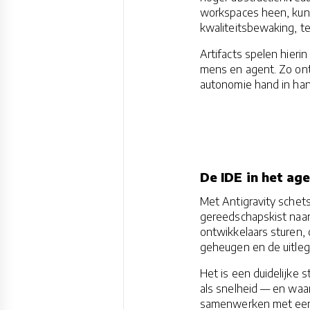
workspaces heen, kunn
kwaliteitsbewaking, te
Artifacts spelen hieri
mens en agent. Zo on
autonomie hand in han
De IDE in het age
Met Antigravity schet
gereedschapskist naar 
ontwikkelaars sturen, c
geheugen en de uitleg
Het is een duidelijke s
als snelheid — en waa
samenwerken met ee