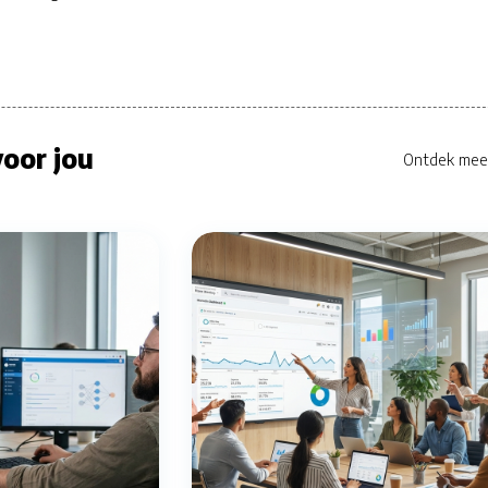
oor jou
Ontdek mee