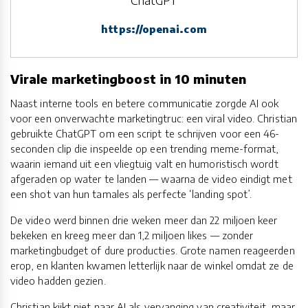
https://openai.com
Virale marketingboost in 10 minuten
Naast interne tools en betere communicatie zorgde AI ook
voor een onverwachte marketingtruc: een viral video. Christian
gebruikte ChatGPT om een script te schrijven voor een 46-
seconden clip die inspeelde op een trending meme-format,
waarin iemand uit een vliegtuig valt en humoristisch wordt
afgeraden op water te landen — waarna de video eindigt met
een shot van hun tamales als perfecte ‘landing spot’.
De video werd binnen drie weken meer dan 22 miljoen keer
bekeken en kreeg meer dan 1,2 miljoen likes — zonder
marketingbudget of dure producties. Grote namen reageerden
erop, en klanten kwamen letterlijk naar de winkel omdat ze de
video hadden gezien.
Christian kijkt niet naar AI als vervanging van creativiteit, maar