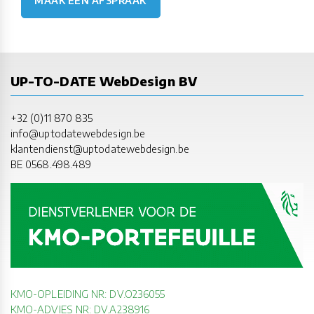
MAAK EEN AFSPRAAK
UP-TO-DATE WebDesign BV
+32 (0)11 870 835
info@uptodatewebdesign.be
klantendienst@uptodatewebdesign.be
BE 0568.498.489
KMO-OPLEIDING NR: DV.O236055
KMO-ADVIES NR: DV.A238916