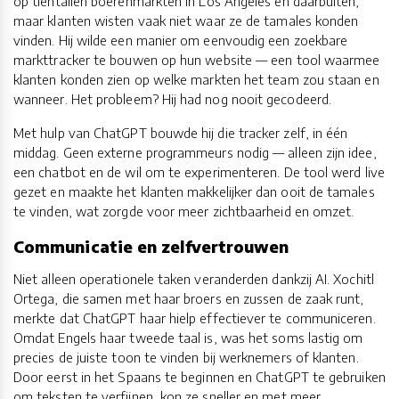
op tientallen boerenmarkten in Los Angeles en daarbuiten,
maar klanten wisten vaak niet waar ze de tamales konden
vinden. Hij wilde een manier om eenvoudig een zoekbare
markttracker te bouwen op hun website — een tool waarmee
klanten konden zien op welke markten het team zou staan en
wanneer. Het probleem? Hij had nog nooit gecodeerd.
Met hulp van ChatGPT bouwde hij die tracker zelf, in één
middag. Geen externe programmeurs nodig — alleen zijn idee,
een chatbot en de wil om te experimenteren. De tool werd live
gezet en maakte het klanten makkelijker dan ooit de tamales
te vinden, wat zorgde voor meer zichtbaarheid en omzet.
Communicatie en zelfvertrouwen
Niet alleen operationele taken veranderden dankzij AI. Xochitl
Ortega, die samen met haar broers en zussen de zaak runt,
merkte dat ChatGPT haar hielp effectiever te communiceren.
Omdat Engels haar tweede taal is, was het soms lastig om
precies de juiste toon te vinden bij werknemers of klanten.
Door eerst in het Spaans te beginnen en ChatGPT te gebruiken
om teksten te verfijnen, kon ze sneller en met meer