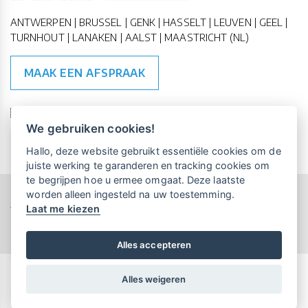
ANTWERPEN | BRUSSEL | GENK | HASSELT | LEUVEN | GEEL |
TURNHOUT | LANAKEN | AALST | MAASTRICHT (NL)
MAAK EEN AFSPRAAK
🇪🇺 🇧🇪
ESG Compliant
| 🇺🇳
SDG Doelen
We gebruiken cookies!
Vrijblijvende kennismaking?
Boek
Hallo, deze website gebruikt essentiële cookies om de
een persoonlijke demo.
juiste werking te garanderen en tracking cookies om
te begrijpen hoe u ermee omgaat. Deze laatste
worden alleen ingesteld na uw toestemming.
Copyright All Rights Reserved © 2015-2026 UP-TO-DATE
Laat me kiezen
Maandelijks gratis opleidingen
WebDesign
voor UP-TO-DATE Klanten:
Privacy & Cookies
Locations
Algemene Voorwaarden
Schrijf je nu in!
Alles accepteren
Alles weigeren