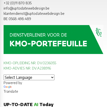
+32 (0)11 870 835
info@uptodatewebdesign.be
klantendienst@uptodatewebdesign.be
BE 0568.498.489
KMO-OPLEIDING NR: DV.O236055
KMO-ADVIES NR: DV.A238916
Powered by
Translate
UP-TO-DATE
AI
Today