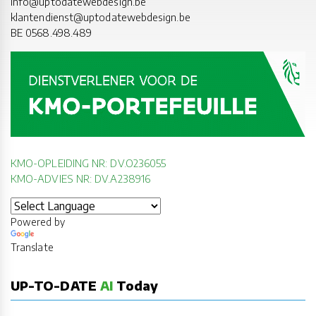
info@uptodatewebdesign.be
klantendienst@uptodatewebdesign.be
BE 0568.498.489
KMO-OPLEIDING NR: DV.O236055
KMO-ADVIES NR: DV.A238916
Powered by
Translate
UP-TO-DATE
AI
Today