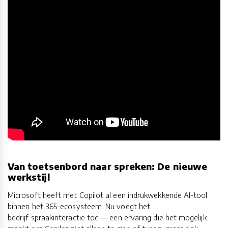
Van toetsenbord naar spreken: De nieuwe
werkstijl
Microsoft heeft met Copilot al een indrukwekkende AI-tool
binnen het 365-ecosysteem. Nu voegt het
bedrijf spraakinteractie toe — een ervaring die het mogelijk