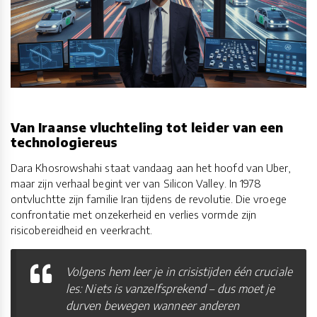
Van Iraanse vluchteling tot leider van een
technologiereus
Dara Khosrowshahi staat vandaag aan het hoofd van Uber,
maar zijn verhaal begint ver van Silicon Valley. In 1978
ontvluchtte zijn familie Iran tijdens de revolutie. Die vroege
confrontatie met onzekerheid en verlies vormde zijn
risicobereidheid en veerkracht.
Volgens hem leer je in crisistijden één cruciale
les: Niets is vanzelfsprekend – dus moet je
durven bewegen wanneer anderen