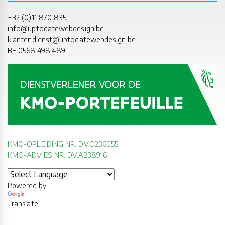
+32 (0)11 870 835
info@uptodatewebdesign.be
klantendienst@uptodatewebdesign.be
BE 0568.498.489
KMO-OPLEIDING NR: DV.O236055
KMO-ADVIES NR: DV.A238916
Powered by
Translate