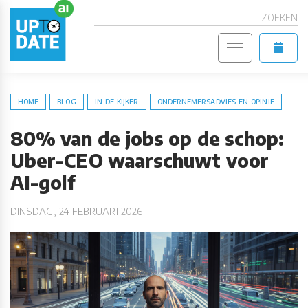
ZOEKEN
HOME
BLOG
IN-DE-KIJKER
ONDERNEMERSADVIES-EN-OPINIE
80% van de jobs op de schop:
Uber-CEO waarschuwt voor
AI-golf
DINSDAG, 24 FEBRUARI 2026