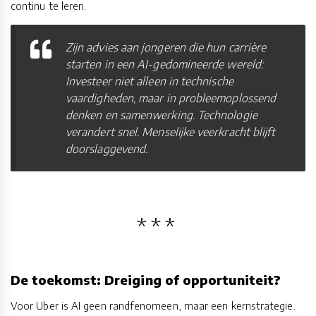
continu te leren.
Zijn advies aan jongeren die hun carrière
starten in een AI-gedomineerde wereld:
Investeer niet alleen in technische
vaardigheden, maar in probleemoplossend
denken en samenwerking. Technologie
verandert snel. Menselijke veerkracht blijft
doorslaggevend.
De toekomst: Dreiging of opportuniteit?
Voor Uber is AI geen randfenomeen, maar een kernstrategie.