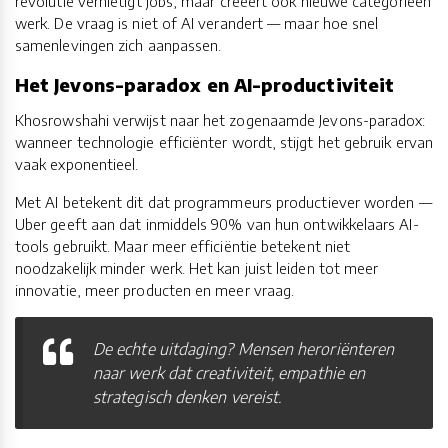
revolutie vernietigt jobs, maar creëert ook nieuwe categorieën
werk. De vraag is niet of AI verandert — maar hoe snel
samenlevingen zich aanpassen.
Het Jevons-paradox en AI-productiviteit
Khosrowshahi verwijst naar het zogenaamde Jevons-paradox:
wanneer technologie efficiënter wordt, stijgt het gebruik ervan
vaak exponentieel.
Met AI betekent dit dat programmeurs productiever worden —
Uber geeft aan dat inmiddels 90% van hun ontwikkelaars AI-
tools gebruikt. Maar meer efficiëntie betekent niet
noodzakelijk minder werk. Het kan juist leiden tot meer
innovatie, meer producten en meer vraag.
De echte uitdaging? Mensen heroriënteren
naar werk dat creativiteit, empathie en
strategisch denken vereist.