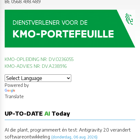
BE 0568.498.489
KMO-OPLEIDING NR: DV.O236055
KMO-ADVIES NR: DV.A238916
Powered by
Translate
UP-TO-DATE
AI
Today
AI die plant, programmeert én test: Antigravity 2.0 verandert
softwareontwikkeling
(donderdag, 06 aug. 2026)