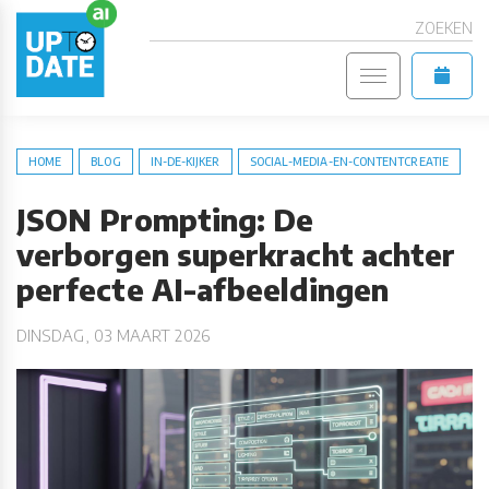
ZOEKEN
HOME
BLOG
IN-DE-KIJKER
SOCIAL-MEDIA-EN-CONTENTCREATIE
JSON Prompting: De
verborgen superkracht achter
perfecte AI-afbeeldingen
DINSDAG, 03 MAART 2026