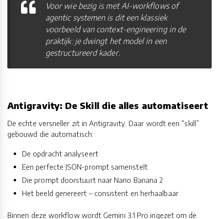
Voor wie bezig is met AI-workflows of
agentic systemen is dit een klassiek
voorbeeld van context-engineering in de
praktijk: je dwingt het model in een
gestructureerd kader.
Antigravity: De Skill die alles automatiseert
De echte versneller zit in Antigravity. Daar wordt een “skill”
gebouwd die automatisch:
De opdracht analyseert
Een perfecte JSON-prompt samenstelt
Die prompt doorstuurt naar Nano Banana 2
Het beeld genereert – consistent en herhaalbaar
Binnen deze workflow wordt Gemini 3.1 Pro ingezet om de