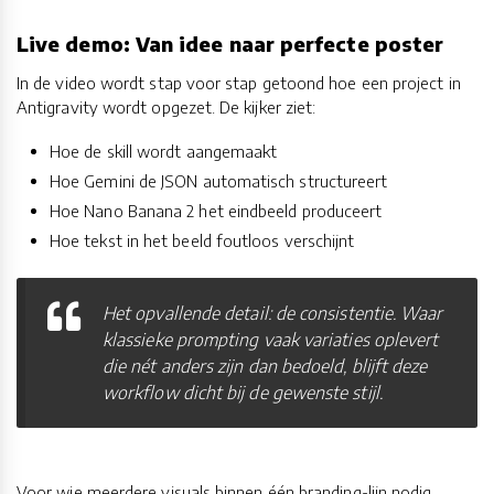
Live demo: Van idee naar perfecte poster
In de video wordt stap voor stap getoond hoe een project in
Antigravity wordt opgezet. De kijker ziet:
Hoe de skill wordt aangemaakt
Hoe Gemini de JSON automatisch structureert
Hoe Nano Banana 2 het eindbeeld produceert
Hoe tekst in het beeld foutloos verschijnt
Het opvallende detail: de consistentie. Waar
klassieke prompting vaak variaties oplevert
die nét anders zijn dan bedoeld, blijft deze
workflow dicht bij de gewenste stijl.
Voor wie meerdere visuals binnen één branding-lijn nodig