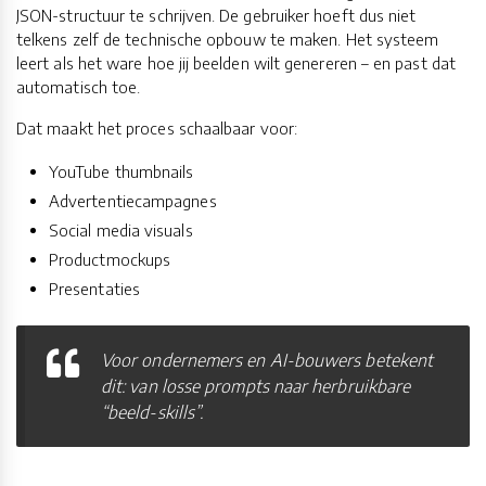
JSON-structuur te schrijven. De gebruiker hoeft dus niet
telkens zelf de technische opbouw te maken. Het systeem
leert als het ware hoe jij beelden wilt genereren – en past dat
automatisch toe.
Dat maakt het proces schaalbaar voor:
YouTube thumbnails
Advertentiecampagnes
Social media visuals
Productmockups
Presentaties
Voor ondernemers en AI-bouwers betekent
dit: van losse prompts naar herbruikbare
“beeld-skills”.