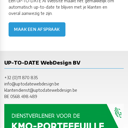
Een UP-TO-DATE AI Website maakt het gemakkelijk om
automatisch up-to-date te blijven met je klanten en
overal aanwezig te zijn.
MAAK EEN AFSPRAAK
UP-TO-DATE WebDesign BV
+32 (0)11 870 835
info@uptodatewebdesign.be
klantendienst@uptodatewebdesign.be
BE 0568.498.489