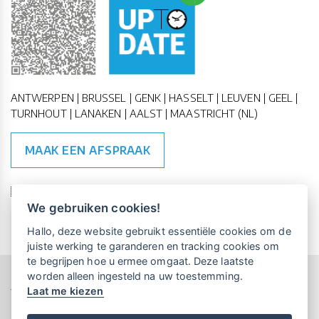
ANTWERPEN | BRUSSEL | GENK | HASSELT | LEUVEN | GEEL |
TURNHOUT | LANAKEN | AALST | MAASTRICHT (NL)
MAAK EEN AFSPRAAK
🇪🇺 🇧🇪
ESG Compliant
| 🇺🇳
SDG Doelen
We gebruiken cookies!
Vrijblijvende kennismaking?
Boek
Hallo, deze website gebruikt essentiële cookies om de
een persoonlijke demo.
juiste werking te garanderen en tracking cookies om
te begrijpen hoe u ermee omgaat. Deze laatste
worden alleen ingesteld na uw toestemming.
Copyright All Rights Reserved © 2015-2026 UP-TO-DATE
Laat me kiezen
WebDesign
Maandelijks gratis opleidingen
voor UP-TO-DATE Klanten:
Privacy & Cookies
Locations
Algemene Voorwaarden