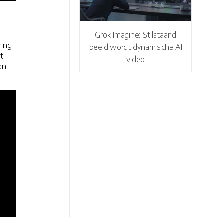
Grok Imagine: Stilstaand
ring
beeld wordt dynamische AI
t
video
an