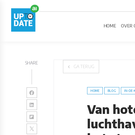
HOME
OVER 
SHARE
GA TERUG
HOME
BLOG
IN-DE-
Van hot
luchtha