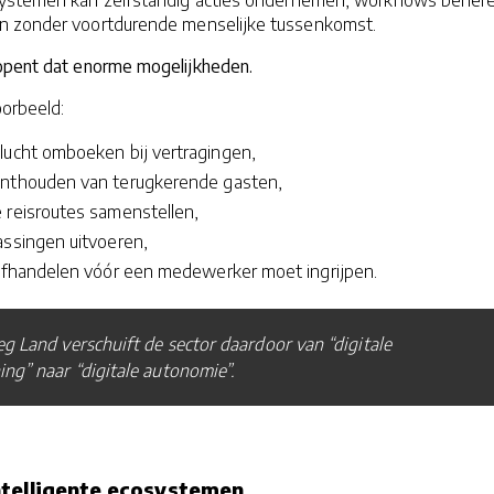
n zonder voortdurende menselijke tussenkomst.
opent dat enorme mogelijkheden.
oorbeeld:
lucht omboeken bij vertragingen,
onthouden van terugkerende gasten,
 reisroutes samenstellen,
assingen uitvoeren,
 afhandelen vóór een medewerker moet ingrijpen.
g Land verschuift de sector daardoor van “digitale
ng” naar “digitale autonomie”.
ntelligente ecosystemen