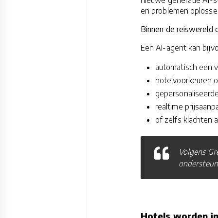
en problemen oplosse
Binnen de reiswereld 
Een AI-agent kan bijv
automatisch een v
hotelvoorkeuren 
gepersonaliseerde
realtime prijsaanp
of zelfs klachten
Volgens Gre
ondersteuni
Hotels worden i