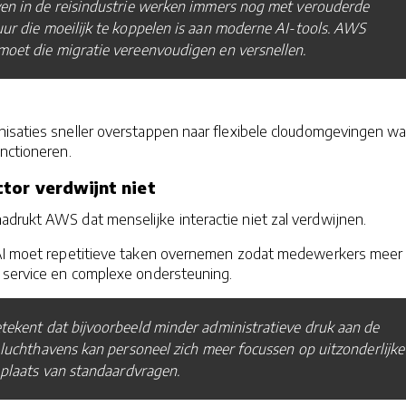
ven in de reisindustrie werken immers nog met verouderde
uur die moeilijk te koppelen is aan moderne AI-tools. AWS
oet die migratie vereenvoudigen en versnellen.
isaties sneller overstappen naar flexibele cloudomgevingen wa
nctioneren.
ctor verdwijnt niet
drukt AWS dat menselijke interactie niet zal verdwijnen.
AI moet repetitieve taken overnemen zodat medewerkers meer 
, service en complexe ondersteuning.
etekent dat bijvoorbeeld minder administratieve druk aan de
n luchthavens kan personeel zich meer focussen op uitzonderlijke
n plaats van standaardvragen.