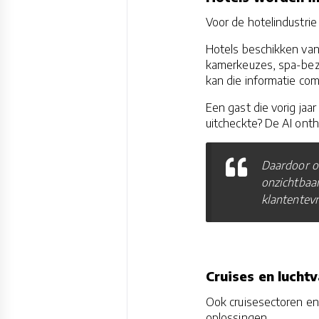
Voor de hotelindustrie 
Hotels beschikken va
kamerkeuzes, spa-bezo
kan die informatie com
Een gast die vorig jaa
uitcheckte? De AI onth
Daardoor on
onzichtbaa
klantentev
Cruises en luchtv
Ook cruisesectoren en
oplossingen.