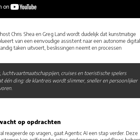
 host Chris Shea en Greg Land wordt duidelijk dat kunstmatige
evolueert van een eenvoudige assistent naar een autonome digita
andig taken uitvoert, beslissingen neemt en processen
, luchtvaartmaatschappijen, cruises en toeristische spelers
t één ding: de klantreis wordt slimmer, sneller en persoonlijker
voren.
 wacht op opdrachten
al reageerde op vragen, gaat Agentic AI een stap verder. Deze
systemen kan zelfstandig acties ondernemen, workflows beher