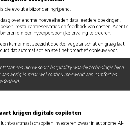
is die evolutie bijzonder ingrijpend.
ndaag over enorme hoeveelheden data: eerdere boekingen,
eken, restaurantreservaties en feedback van gasten. Agentic 
bineren om een hyperpersoonlijke ervaring te creëren.
r een kamer met zeezicht boekte, vegetarisch at en graag laat
oudt dat automatisch en stelt het proactief opnieuw voor.
tstaat een nieuw soort hospitality waarbij technologie bijna
r aanwezig is, maar wel continu meewerkt aan comfort en
redenheid.
aart krijgen digitale copiloten
 luchtvaartmaatschappijen investeren zwaar in autonome AI-