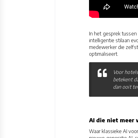
In het gesprek tussen
intelligentie stilaan 
medewerker die zelfst
optimaliseert.
Voor hotels
betekent da
dan ooit te
AI die niet meer
Waar klassieke AI voor
nieuwe generatie AI-