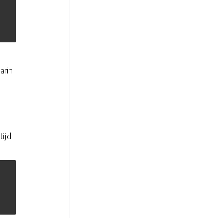
arin
tijd