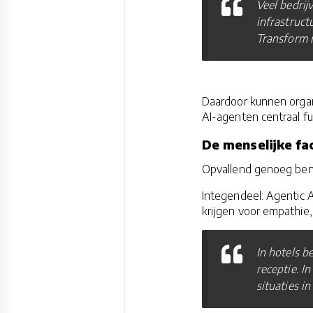
Veel bedrij
infrastruct
Transform m
Daardoor kunnen organ
AI-agenten centraal fu
De menselijke fa
Opvallend genoeg bena
Integendeel: Agentic 
krijgen voor empathie
In hotels b
receptie. I
situaties i