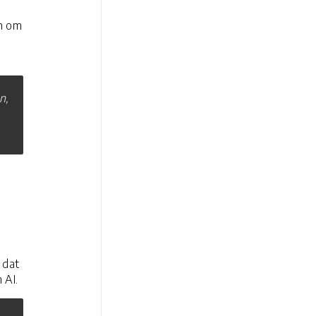
en om
n,
 dat
 AI.