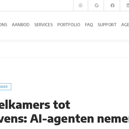
ONS
AANBOD
SERVICES
PORTFOLIO
FAQ
SUPPORT
AG
KIJKER
elkamers tot
vens: AI-agenten nem