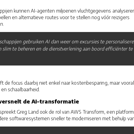
appijen kunnen AI-agenten miljoenen vluchtgegevens analyser
ellen en alternatieve routes voor te stellen nog vóór reizigers
n.
chappijen gebruiken AI dan weer om excursies te personalisere
n slim te beheren en de dienstverlening aan boord efficiënter te
 de focus daarbij niet enkel naar kostenbesparing, maar vooral
d en schaalbaarheid.
ersnelt de AI-transformatie
spreekt Greg Land ook de rol van AWS
Transform, een platform
dere softwaresystemen sneller te moderniseren met behulp van