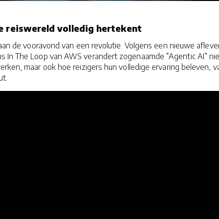
e reiswereld volledig hertekent
 aan de vooravond van een revolutie. Volgens een nieuwe afleve
s In The Loop van AWS verandert zogenaamde “Agentic AI” nie
erken, maar ook hoe reizigers hun volledige ervaring beleven, v
ut.