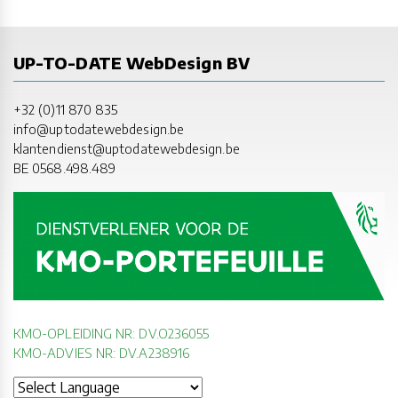
UP-TO-DATE WebDesign BV
+32 (0)11 870 835
info@uptodatewebdesign.be
klantendienst@uptodatewebdesign.be
BE 0568.498.489
KMO-OPLEIDING NR: DV.O236055
KMO-ADVIES NR: DV.A238916