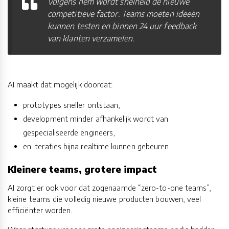
Volgens hem wordt snelheid dé nieuwe
competitieve factor. Teams moeten ideeën
kunnen testen en binnen 24 uur feedback
van klanten verzamelen.
AI maakt dat mogelijk doordat:
prototypes sneller ontstaan,
development minder afhankelijk wordt van
gespecialiseerde engineers,
en iteraties bijna realtime kunnen gebeuren.
Kleinere teams, grotere impact
AI zorgt er ook voor dat zogenaamde “zero-to-one teams”,
kleine teams die volledig nieuwe producten bouwen, veel
efficiënter worden.