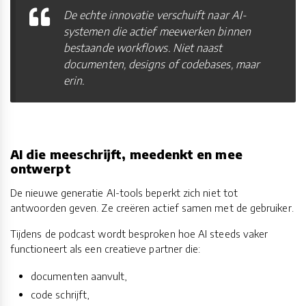
De echte innovatie verschuift naar AI-
systemen die actief meewerken binnen
bestaande workflows. Niet naast
documenten, designs of codebases, maar
erin.
AI die meeschrijft, meedenkt en mee
ontwerpt
De nieuwe generatie AI-tools beperkt zich niet tot
antwoorden geven. Ze creëren actief samen met de gebruiker.
Tijdens de podcast wordt besproken hoe AI steeds vaker
functioneert als een creatieve partner die:
documenten aanvult,
code schrijft,