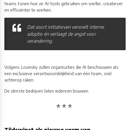
teams tonen hoe ze AI-tools gebruiken om sneller, creatiever
en efficiënter te werken.
Dat soort initiatieven versnelt interne
adoptie én verlaagt de angst voor
verandering.
Volgens Lovinsky zullen organisaties die AI beschouwen als
een exclusieve verantwoordelijkheid van één team, snel
achterop raken.
De slimste bedrijven laten iedereen bouwen.
Tijdswinst als nieuwe vorm van