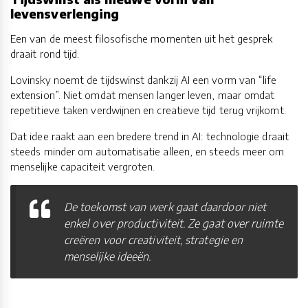
levensverlenging
Een van de meest filosofische momenten uit het gesprek
draait rond tijd.
Lovinsky noemt de tijdswinst dankzij AI een vorm van “life
extension”. Niet omdat mensen langer leven, maar omdat
repetitieve taken verdwijnen en creatieve tijd terug vrijkomt.
Dat idee raakt aan een bredere trend in AI: technologie draait
steeds minder om automatisatie alleen, en steeds meer om
menselijke capaciteit vergroten.
De toekomst van werk gaat daardoor niet
enkel over productiviteit. Ze gaat over ruimte
creëren voor creativiteit, strategie en
menselijke ideeën.