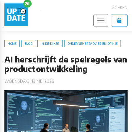
ZOEKEN
HOME
BLOG
IN-DE-KIJKER
ONDERNEMERSADVIES-EN-OPINIE
AI herschrijft de spelregels van
productontwikkeling
WOENSDAG, 13 MEI 2026