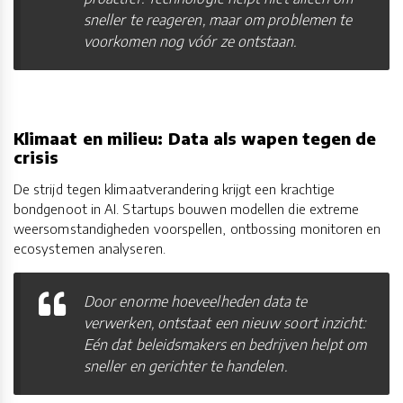
sneller te reageren, maar om problemen te
voorkomen nog vóór ze ontstaan.
Klimaat en milieu: Data als wapen tegen de
crisis
De strijd tegen klimaatverandering krijgt een krachtige
bondgenoot in AI. Startups bouwen modellen die extreme
weersomstandigheden voorspellen, ontbossing monitoren en
ecosystemen analyseren.
Door enorme hoeveelheden data te
verwerken, ontstaat een nieuw soort inzicht:
Eén dat beleidsmakers en bedrijven helpt om
sneller en gerichter te handelen.