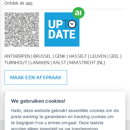
Ontdek de app.
ANTWERPEN | BRUSSEL | GENK | HASSELT | LEUVEN | GEEL |
TURNHOUT | LANAKEN | AALST | MAASTRICHT (NL)
MAAK EEN AFSPRAAK
🇪🇺 🇧🇪
ESG Compliant
| 🇺🇳
SDG Doelen
We gebruiken cookies!
Vrijblijvende kennismaking?
Boek
Hallo, deze website gebruikt essentiële cookies om de
een persoonlijke demo.
juiste werking te garanderen en tracking cookies om
te begrijpen hoe u ermee omgaat. Deze laatste
worden alleen ingesteld na uw toestemming.
Copyright All Rights Reserved © 2015-2026 UP-TO-DATE