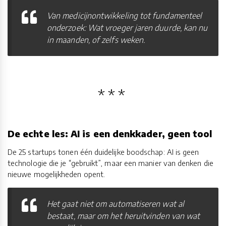
Van medicijnontwikkeling tot fundamenteel
onderzoek: Wat vroeger jaren duurde, kan nu
in maanden, of zelfs weken.
De echte les: AI is een denkkader, geen tool
De 25 startups tonen één duidelijke boodschap: AI is geen
technologie die je “gebruikt”, maar een manier van denken die
nieuwe mogelijkheden opent.
Het gaat niet om automatiseren wat al
bestaat, maar om het heruitvinden van wat