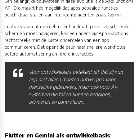
Een belangrijke bouwsteen in deze evolutie is de AppFunctions
API. Die maakt het mogelijk dat apps bepaalde functies
beschikbaar stellen aan intelligente agenten zoals Gemini.
In plaats van dat een gebruiker handmatig door verschillende
schermen moet navigeren, kan een agent via App Functions
rechtstreeks met de juiste onderdelen van een app
communiceren. Dat opent de deur naar snellere workflows,
betere automatisering en rijkere interacties.
Voor ontwikkelaars betekent dit dat zij hun
app niet alleen moeten ontwerpen voor
menselijke gebruikers, maar ook voor AI-
systemen die taken kunnen begrijpen,
uitvoeren en controleren.
Flutter en Gemini als ontwikkelbasis