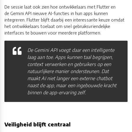
De sessie laat ook zien hoe ontwikkelaars met Flutter en
de Gemini API nieuwe AI-functies in hun apps kunnen
integreren. Flutter blijft daarbij een interessante keuze omdat
het ontwikkelaars toelaat om snel gebruiksvriendelijke
interfaces te bouwen voor meerdere platformen.
De Gemini API voegt daar een intelligente
laag aan toe. Apps kunnen taal begrijpen,
context verwerken en gebruikers op een
natuurlijkere manier ondersteunen. Dat
maakt AI niet langer een externe chatbot
naast de app, maar een ingebouwde kracht
binnen de app-ervaring zelf.
Veiligheid blijft centraal