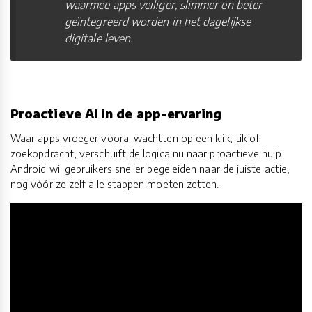
waarmee apps veiliger, slimmer en beter
geïntegreerd worden in het dagelijkse
digitale leven.
Proactieve AI in de app-ervaring
Waar apps vroeger vooral wachtten op een klik, tik of
zoekopdracht, verschuift de logica nu naar proactieve hulp.
Android wil gebruikers sneller begeleiden naar de juiste actie,
nog vóór ze zelf alle stappen moeten zetten.