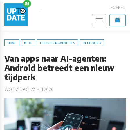
ZOEKEN
HOME
BLOG
GOOGLE-EN-WEBTOOLS
IN-DE-KIJKER
Van apps naar AI-agenten:
Android betreedt een nieuw
tijdperk
WOENSDAG, 27 MEI 2026