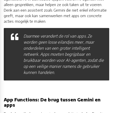
alleen gesprekken, maar helpen ze ook taken uit te voeren.
Denk aan een assistent zoals Gemini die niet enkel informatie
geeft, maar ook kan samenwerken met apps om concrete
acties mogelijk te maken.
Daarmee verandert de rol van apps. Ze
worden geen losse eilandjes meer, maar
onderdelen van een groter intelligent
netwerk. Apps moeten begrijpbaar en
bruikbaar worden voor AI-agenten, zodat die
op een veilige manier namens de gebruiker
kunnen handelen.
App Functions: De brug tussen Gemini en
apps