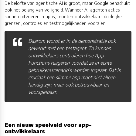
De belofte van agentische AI is groot, maar Google benadrukt
ook het belang van veiligheid. Wanneer AI-agenten acties
kunnen uitvoeren in apps, moeten ontwikkelaars duidelijke
grenzen, controles en testmogelijkheden voorzien.
Daarom wordt er in de demonstratie ook
gewerkt met een testagent. Zo kunnen
ontwikkelaars controleren hoe App
Functions reageren voordat ze in echte
gebruikersscenario’s worden ingezet. Dat is
cruciaal: een slimme app moet niet alleen
handig zijn, maar ook betrouwbaar en
voorspelbaar.
Een nieuw speelveld voor app-
ontwikkelaars