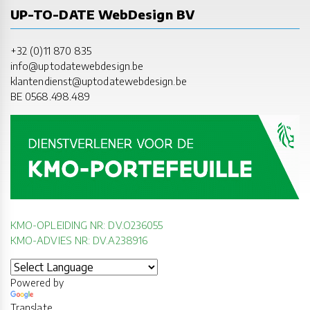
UP-TO-DATE WebDesign BV
+32 (0)11 870 835
info@uptodatewebdesign.be
klantendienst@uptodatewebdesign.be
BE 0568.498.489
KMO-OPLEIDING NR: DV.O236055
KMO-ADVIES NR: DV.A238916
Powered by
Translate