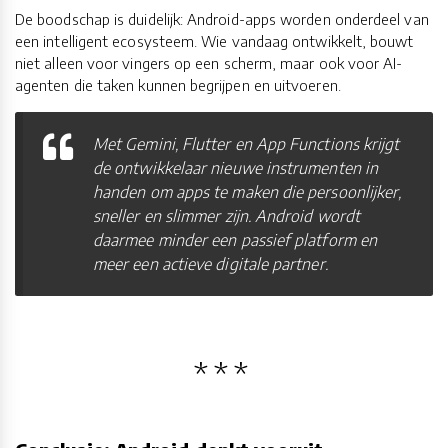
De boodschap is duidelijk: Android-apps worden onderdeel van
een intelligent ecosysteem. Wie vandaag ontwikkelt, bouwt
niet alleen voor vingers op een scherm, maar ook voor AI-
agenten die taken kunnen begrijpen en uitvoeren.
Met Gemini, Flutter en App Functions krijgt
de ontwikkelaar nieuwe instrumenten in
handen om apps te maken die persoonlijker,
sneller en slimmer zijn. Android wordt
daarmee minder een passief platform en
meer een actieve digitale partner.