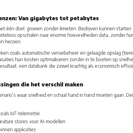
enzen: Van gigabytes tot petabytes
et één doel: groeien zonder limieten. Bedrijven kunnen starten
eiteloos opschalen naar enorme hoeveelheden data, zonder hu
en herzien.
eken zoals automatische versiebeheer en gelaagde opslag (tier
isaties hun kosten optimaliseren zonder in te boeten op snelhe
resultaat: een databank die zowel krachtig als economisch effici
singen die het verschil maken
 scenario’s waar snelheid en schaal hand in hand moeten gaan. De
oals IoT-telemetrie
feature stores voor AI-modellen
binnen applicaties