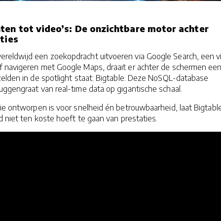
en tot video’s: De onzichtbare motor achter
ties
reldwijd een zoekopdracht uitvoeren via Google Search, een v
f navigeren met Google Maps, draait er achter de schermen ee
zelden in de spotlight staat: Bigtable. Deze NoSQL-database
uggengraat van real-time data op gigantische schaal.
ie ontworpen is voor snelheid én betrouwbaarheid, laat Bigtabl
d niet ten koste hoeft te gaan van prestaties.