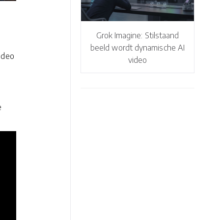
Grok Imagine: Stilstaand
beeld wordt dynamische AI
ideo
video
n
e