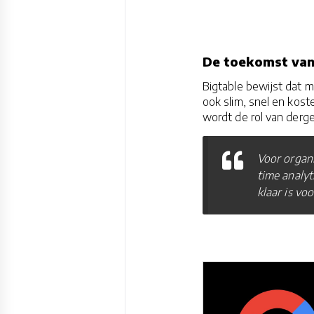
De toekomst van
Bigtable bewijst dat 
ook slim, snel en kost
wordt de rol van derge
Voor organi
time analyt
klaar is vo