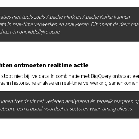
aties met tools zoals Apache Flink en Apache Kafka kunnen
ata in real-time verwerken en analyseren. Dit opent de deur naa
chten én onmiddellijke actie.
chten ontmoeten realtime actie
 stopt niet bij live data. In combinatie met BigQuery ontstaat ee
arin historische analyse en real-time verwerking samenkomen
unnen trends uit het verleden analyseren én tegelijk reageren o
ebeurt, een cruciaal voordeel in sectoren waar timing alles is.