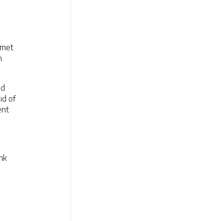
 met
n
ed
id of
ënt
nk