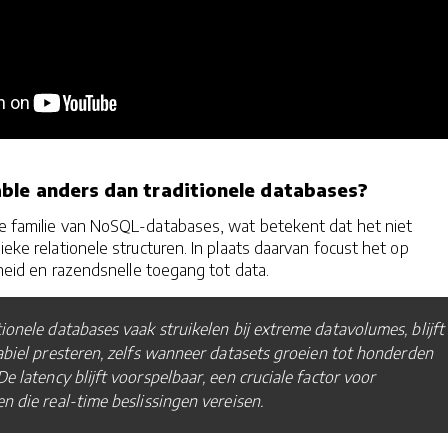
ble anders dan traditionele databases?
de familie van NoSQL-databases, wat betekent dat het niet
sieke relationele structuren. In plaats daarvan focust het op
arheid en razendsnelle toegang tot data.
ionele databases vaak struikelen bij extreme datavolumes, blijft
abiel presteren, zelfs wanneer datasets groeien tot honderden
De latency blijft voorspelbaar, een cruciale factor voor
n die real-time beslissingen vereisen.