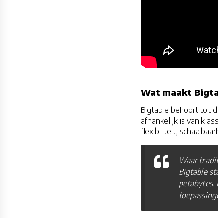
Wat maakt Bigta
Bigtable behoort tot 
afhankelijk is van klas
flexibiliteit, schaalba
Waar tradit
Bigtable st
petabytes. 
toepassinge