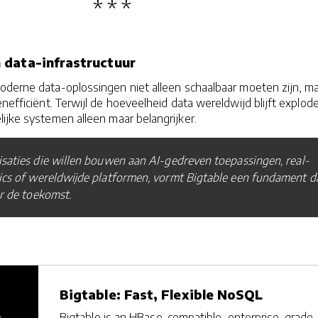
 data-infrastructuur
moderne data-oplossingen niet alleen schaalbaar moeten zijn, m
enefficiënt. Terwijl de hoeveelheid data wereldwijd blijft explod
lijke systemen alleen maar belangrijker.
saties die willen bouwen aan AI-gedreven toepassingen, real-
ics of wereldwijde platformen, vormt Bigtable een fundament d
or de toekomst.
Bigtable: Fast, Flexible NoSQL
Bigtable is an HBase-compatible, enterprise-grade