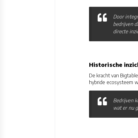
Door integr
bedrijven d
directe inzi
Historische inzi
De kracht van Bigtable
hybride ecosysteem wa
Bedrijven k
wat er nu g