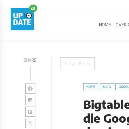
HOME
OVER 
SHARE
GA TERUG
HOME
BLOG
GOOGL
Bigtabl
die Goo