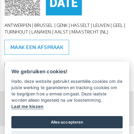
ANTWERPEN | BRUSSEL | GENK | HASSELT | LEUVEN | GEEL |
TURNHOUT | LANAKEN | AALST | MAASTRICHT (NL)
MAAK EEN AFSPRAAK
🇪🇺 🇧🇪
ESG Compliant
| 🇺🇳
SDG Doelen
We gebruiken cookies!
Vrijblijvende kennismaking?
Boek
Hallo, deze website gebruikt essentiële cookies om de
een persoonlijke demo.
juiste werking te garanderen en tracking cookies om
te begrijpen hoe u ermee omgaat. Deze laatste
worden alleen ingesteld na uw toestemming.
Copyright All Rights Reserved © 2015-2026 UP-TO-DATE
Laat me kiezen
WebDesign
Maandelijks gratis opleidingen
voor UP-TO-DATE Klanten:
Privacy & Cookies
Locations
Algemene Voorwaarden
Schrijf je nu in!
Alles accepteren