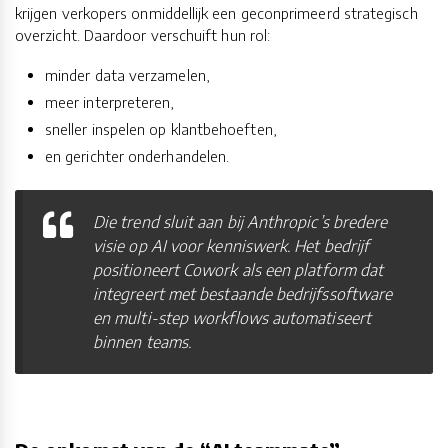
krijgen verkopers onmiddellijk een geconprimeerd strategisch
overzicht. Daardoor verschuift hun rol:
minder data verzamelen,
meer interpreteren,
sneller inspelen op klantbehoeften,
en gerichter onderhandelen.
Die trend sluit aan bij Anthropic’s bredere
visie op AI voor kenniswerk. Het bedrijf
positioneert Cowork als een platform dat
integreert met bestaande bedrijfssoftware
en multi-step workflows automatiseert
binnen teams.