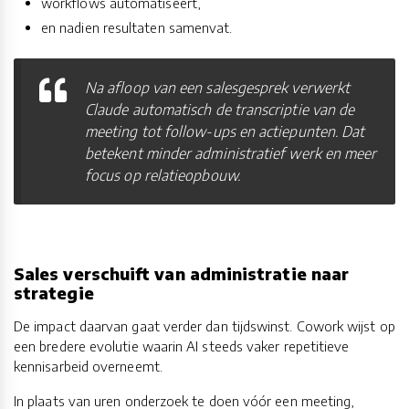
workflows automatiseert,
en nadien resultaten samenvat.
Na afloop van een salesgesprek verwerkt
Claude automatisch de transcriptie van de
meeting tot follow-ups en actiepunten. Dat
betekent minder administratief werk en meer
focus op relatieopbouw.
Sales verschuift van administratie naar
strategie
De impact daarvan gaat verder dan tijdswinst. Cowork wijst op
een bredere evolutie waarin AI steeds vaker repetitieve
kennisarbeid overneemt.
In plaats van uren onderzoek te doen vóór een meeting,