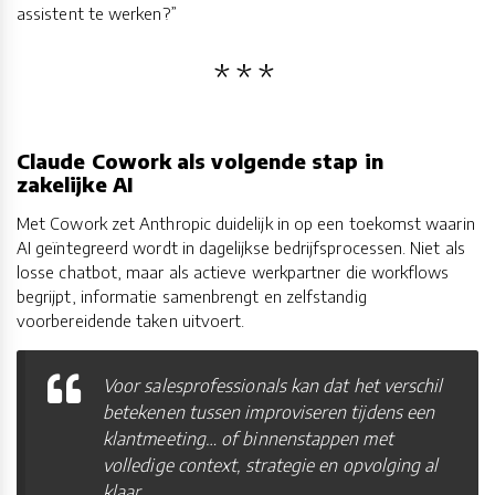
assistent te werken?”
Claude Cowork als volgende stap in
zakelijke AI
Met Cowork zet Anthropic duidelijk in op een toekomst waarin
AI geïntegreerd wordt in dagelijkse bedrijfsprocessen. Niet als
losse chatbot, maar als actieve werkpartner die workflows
begrijpt, informatie samenbrengt en zelfstandig
voorbereidende taken uitvoert.
Voor salesprofessionals kan dat het verschil
betekenen tussen improviseren tijdens een
klantmeeting… of binnenstappen met
volledige context, strategie en opvolging al
klaar.