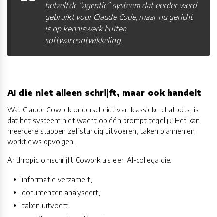
hetzelfde “agentic” systeem dat eerder werd
gebruikt voor Claude Code, maar nu gericht
is op kenniswerk buiten
softwareontwikkeling.
AI die niet alleen schrijft, maar ook handelt
Wat Claude Cowork onderscheidt van klassieke chatbots, is
dat het systeem niet wacht op één prompt tegelijk. Het kan
meerdere stappen zelfstandig uitvoeren, taken plannen en
workflows opvolgen.
Anthropic omschrijft Cowork als een AI-collega die:
informatie verzamelt,
documenten analyseert,
taken uitvoert,