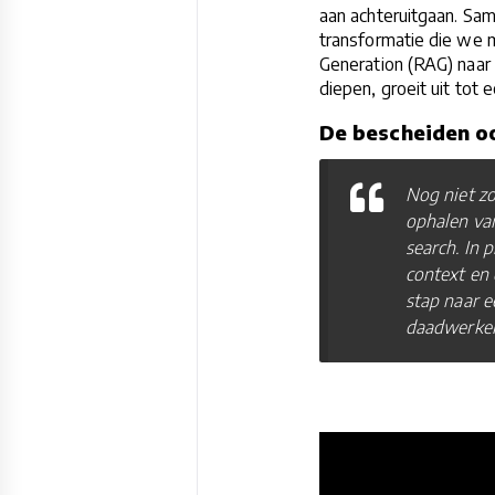
aan achteruitgaan. Sam
transformatie die we 
Generation (RAG) naar 
diepen, groeit uit tot 
De bescheiden o
Nog niet zo
ophalen van
search. In 
context en 
stap naar e
daadwerkeli