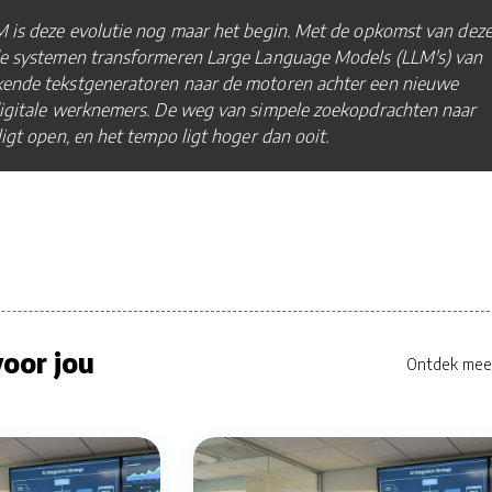
 is deze evolutie nog maar het begin. Met de opkomst van dez
de systemen transformeren Large Language Models (LLM's) van
ende tekstgeneratoren naar de motoren achter een nieuwe
digitale werknemers. De weg van simpele zoekopdrachten naar
ligt open, en het tempo ligt hoger dan ooit.
oor jou
Ontdek mee