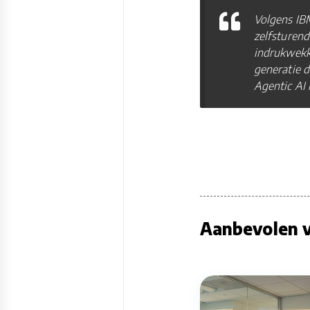
Volgens IBM
zelfsturen
indrukwekk
generatie 
Agentic AI 
Aanbevolen v