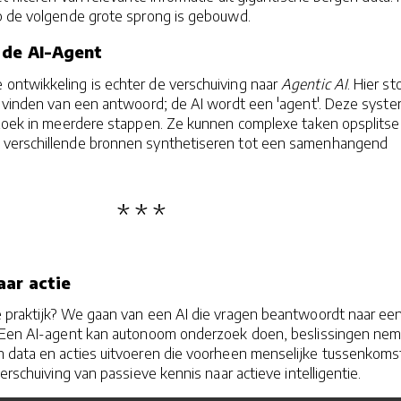
p de volgende grote sprong is gebouwd.
 de AI-Agent
ntwikkeling is echter de verschuiving naar
Agentic AI
. Hier st
et vinden van een antwoord; de AI wordt een 'agent'. Deze syst
erzoek in meerdere stappen. Ze kunnen complexe taken opsplitse
verschillende bronnen synthetiseren tot een samenhangend
aar actie
e praktijk? We gaan van een AI die vragen beantwoordt naar een
. Een AI-agent kan autonoom onderzoek doen, beslissingen ne
 data en acties uitvoeren die voorheen menselijke tussenkoms
erschuiving van passieve kennis naar actieve intelligentie.