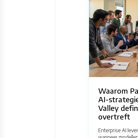
Waarom Pal
AI-strategie
Valley defin
overtreft
Enterprise AI leve
wanneer modelle