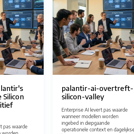
antir's
palantir-ai-overtreft-
 Silicon
silicon-valley
itief
Enterprise AI levert pas waarde
wanneer modellen worden
ingebed in diepgaande
rt pas waarde
operationele context en dagelijks
n worden