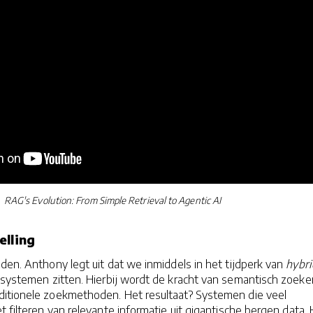
RAG's Evolution: From Simple Retrieval to Agentic AI
elling
den. Anthony legt uit dat we inmiddels in het tijdperk van
hybri
systemen zitten. Hierbij wordt de kracht van semantisch zoeke
itionele zoekmethoden. Het resultaat? Systemen die veel
t filteren van relevante informatie uit gigantische bergen data.