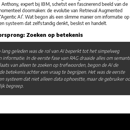
 Anthony, expert bij IBM, schetst een fascinerend beeld van de
momenteel doormaken: de evolutie van Retrieval Augmented
‘Agentic AI’. Wat begon als een slimme manier om informatie op
een systeem dat zelfstandig denkt, beslist en handelt.
orsprong: Zoeken op betekenis
 lang geleden was de rol van AI beperkt tot het simpelweg
 informatie. In de eerste fase van RAG draaide alles om semanti
plaats van alleen te zoeken op trefwoorden, begon de AI de
de betekenis achter een vraag te begrijpen. Het was de eerste
en systeem dat niet alleen data ophoestte, maar de gebruiker o
jk begreep.