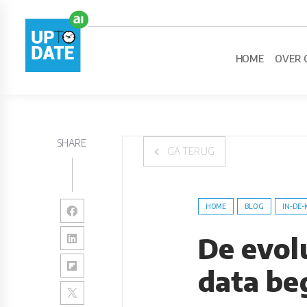
HOME
OVER 
SHARE
GA TERUG
HOME
BLOG
IN-DE-
De evol
data be