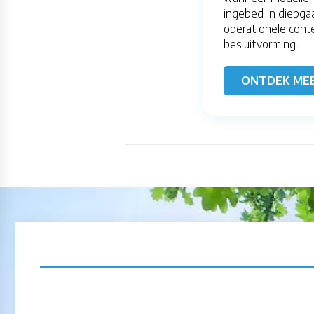
ingebed in diepg
operationele cont
besluitvorming.
ONTDEK ME