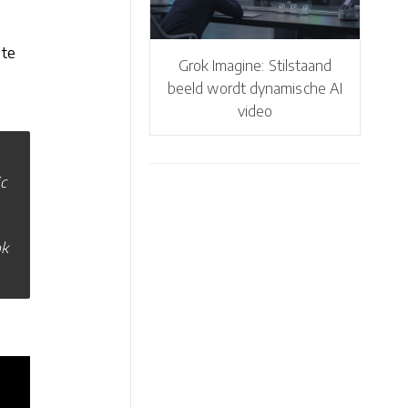
 te
Grok Imagine: Stilstaand
beeld wordt dynamische AI
video
c
ok