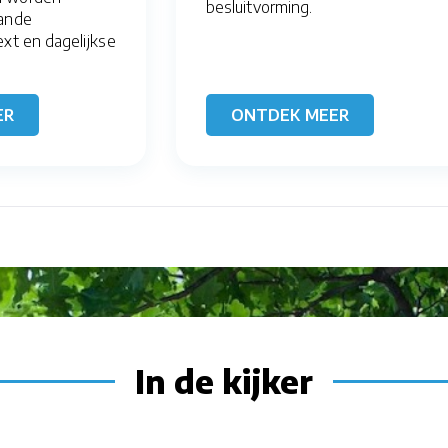
besluitvorming.
aande
ext en dagelijkse
ER
ONTDEK MEER
In de kijker