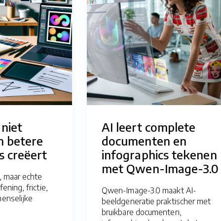
niet
AI leert complete
h betere
documenten en
s creëert
infographics tekenen
met Qwen-Image-3.0
e, maar echte
fening, frictie,
Qwen-Image-3.0 maakt AI-
menselijke
beeldgeneratie praktischer met
bruikbare documenten,