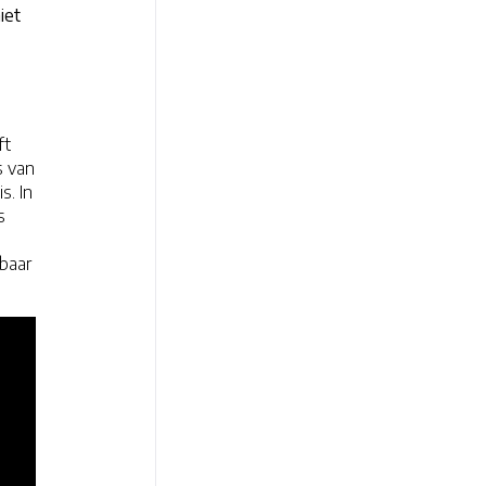
iet
ft
s van
s. In
s
baar