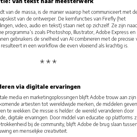
tie: Van tekst naar meesterwerk
idt van de massa, is de manier waarop het communiceert met d
pskist van de ontwerper. De kernfuncties van Firefly (het
ngen, video, audio en tekst) staan niet op zichzelf. Ze zijn naa
e programma’s zoals Photoshop, Illustrator, Adobe Express en
nnen gebruikers de snelheid van AI combineren met de precisie 
resulteert in een workflow die even vloeiend als krachtig is.
eren via digitale ervaringen
gitale media en marketingoplossingen blijft Adobe trouw aan zijn
pkomende artiesten tot wereldwijde merken, de middelen geve
leven te wekken. De missie is helder: de wereld veranderen door
, digitale ervaringen. Door middel van educatie op platforms z
trokkenheid bij de community, blijft Adobe de brug slaan tusse
wing en menselijke creativiteit.