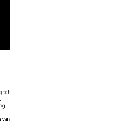
g tot
t
ing
n van