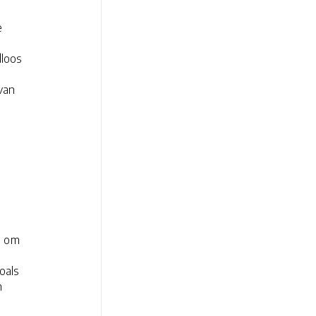
e
dloos
van
n om
oals
n