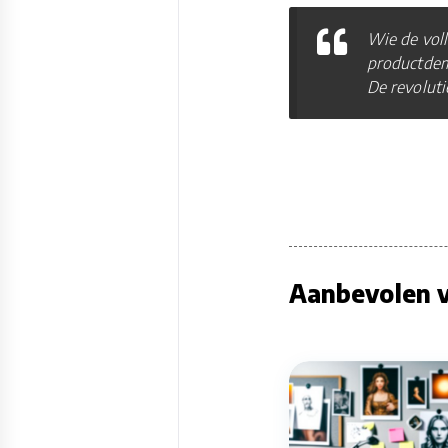
Wie de voll
productdemo
De revoluti
Aanbevolen v