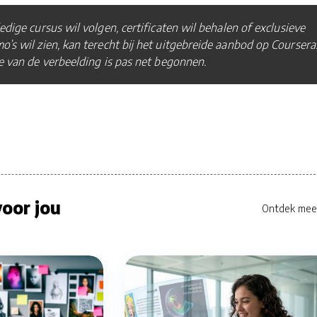
edige cursus wil volgen, certificaten wil behalen of exclusieve
’s wil zien, kan terecht bij het uitgebreide aanbod op Coursera
e van de verbeelding is pas net begonnen.
oor jou
Ontdek mee