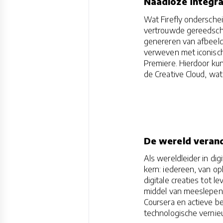
Naadloze integra
Wat Firefly ondersche
vertrouwde gereedscha
genereren van afbeeldi
verweven met iconisch
Premiere. Hierdoor ku
de Creative Cloud, wat 
De wereld verand
Als wereldleider in di
kern: iedereen, van o
digitale creaties tot 
middel van meeslepende
Coursera en actieve be
technologische vernieu