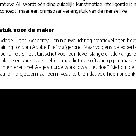
tieve AI, wordt één ding duidelijk: kunstmatige intelligentie is n
h concept, maar een onmisbaar verlengstuk van de menselijke
stuk voor de maker
 Adobe Digital Academy. Een nieuwe lichting creatievelingen hee
training rondom Adobe Firefly afgerond. Maar volgens de expert
punt; het is het startschot voor een levenslange ontdekkingsrei
ologie en kunst versmelten, moedigt de softwaregigant maker
erimenteren met AI-gestuurde workflows. Het doel? Niet om de
ar om projecten naar een niveau te tillen dat voorheen ondenk