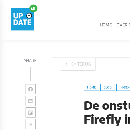
HOME
OVER 
SHARE
GA TERUG
HOME
BLOG
IN-DE-
De onst
Firefly 